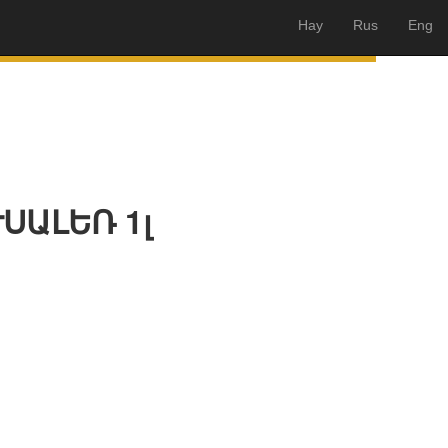
Hay
Rus
Eng
ՍԱԼԵՌ 1լ