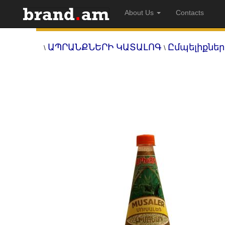
About Us
Contacts
ԱՊՐԱՆՔՆԵՐԻ ԿԱՏԱԼՈԳ
Ըմպելիքներ
\
\