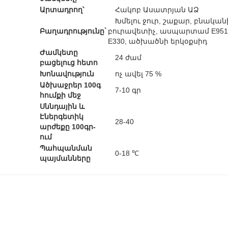
Արտադրող՝
Հակոբ Ասատրյան ԱՁ
Խմելու ջուր, շաքար, բնակա
Բաղադրությունը`
բուրավետիչ, ասպարտամ E951
E330, ածխածնի երկօքսիդ
Ժամկետը
24 ժամ
բացելուց հետո
Խոնավություն
ոչ ավել 75 %
Ածխաջրեր 100գ
7-10 գր
հումքի մեջ
Սննդային և
Էներգետիկ
28-40
արժեքը 100գր-
ում
Պահպանման
0-18 ℃
պայմանները