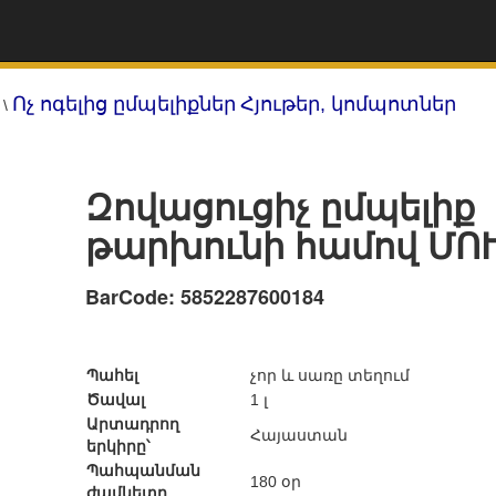
Ոչ ոգելից ըմպելիքներ
Հյութեր, կոմպոտներ
\
Զովացուցիչ ըմպելիք
թարխունի համով ՄՈՒ
BarCode: 5852287600184
Պահել
չոր և սառը տեղում
Ծավալ
1 լ
Արտադրող
Հայաստան
երկիրը՝
Պահպանման
180 օր
ժամկետը