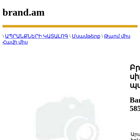
brand.am
\
ԱՊՐԱՆՔՆԵՐԻ ԿԱՏԱԼՈԳ
\
Մսամթերք
\
Թարմ միս
Հավի միս
Բր
ս
պ
Ba
58
Ար