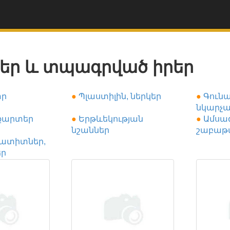
եր և տպագրված իրեր
ր
●
Պլաստիլին, ներկեր
●
Գունա
նկարչա
 քարտեր
●
Երթևեկության
●
Ամսագ
նշաններ
շաբաթ
մատիտներ,
ր