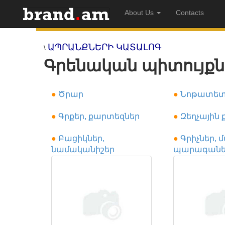
About Us
Contacts
ԱՊՐԱՆՔՆԵՐԻ ԿԱՏԱԼՈԳ
\
Գրենական պիտույքն
●
Ծրար
●
Նոթատետ
●
Գրքեր, քարտեզներ
●
Զեղչային
●
Բացիկներ,
●
Գրիչներ, 
նամականիշեր
պարագանե