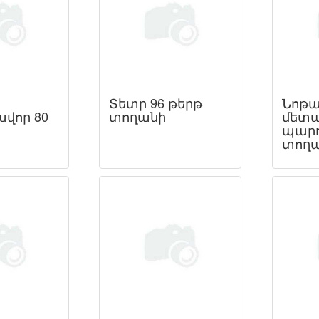
Տետր 96 թերթ
Նոթ
վոր 80
տողանի
մետ
պարո
տողա