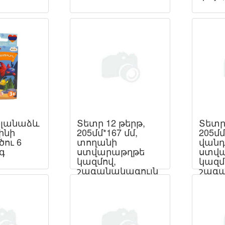
Գլանաձև
Տետր 12 թերթ,
Տետր 
ինի
205մմ*167 մմ,
205մմ
ու 6
տողանի
վան
0գ
ստվարաթղթե
ստվ
կազմով,
կազմ
շագանակագույն
շագա
Օֆսեթ թուղթ
Օֆսե
գր/մ2