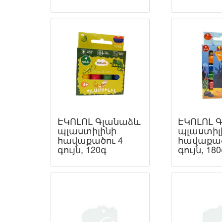
ԷԿՈԼՈԼ Գլանաձև
ԷԿՈԼՈԼ 
պլաստիլինի
պլաստիլ
հավաքածու 4
հավաքած
գույն, 120գ
գույն, 18