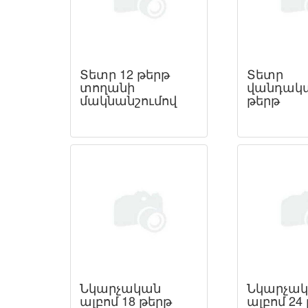
Տետր 12 թերթ
Տետր
տողանի
վանդակա
մակնանշումով
թերթ
Նկարչական
Նկարչա
ալբոմ 18 թերթ
ալբոմ 24