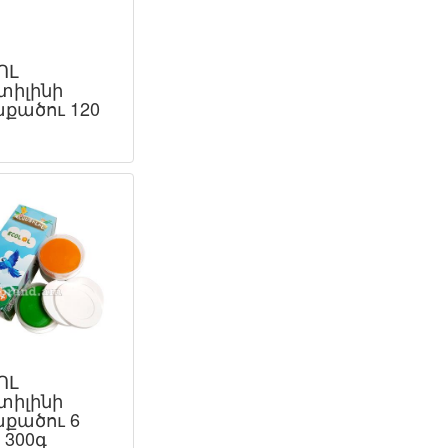
ՈԼ
տիլինի
քածու 120
ՈԼ
տիլինի
քածու 6
, 300գ