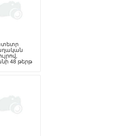
ատետր
աղական
ւյրով,
նի 48 թերթ