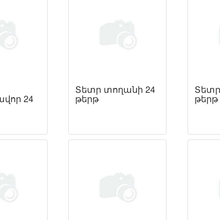
Տետր տողանի 24
Տետր
վոր 24
թերթ
թերթ