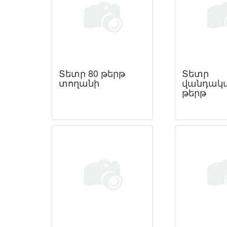
Տետր 80 թերթ
Տետր
տողանի
վանդակա
թերթ