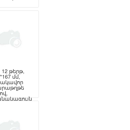
12 թերթ,
*167 մմ,
դակավոր
արաթղթե
ով,
նակագույն
թ թուղթ 55