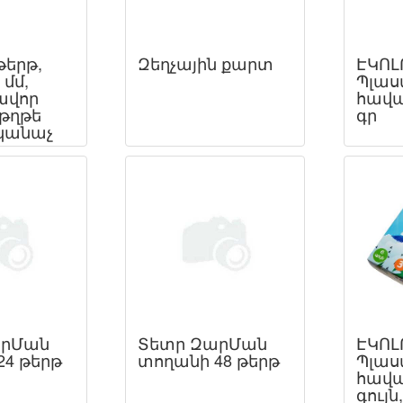
թերթ,
Զեղչային քարտ
ԷԿՈԼ
 մմ,
Պլաս
ավոր
հավա
թղթե
գր
 կանաչ
արՄան
Տետր ԶարՄան
ԷԿՈԼ
24 թերթ
տողանի 48 թերթ
Պլաս
հավա
գույն