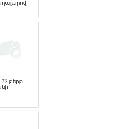
ղալարով
 72 թերթ
անի