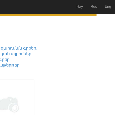
Hay
Rus
Eng
զարդման գրքեր,
կան ալբոմներ
րեր,
աթերթեր