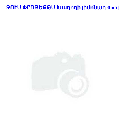
|| ՋՈՒՍ ՓՐՈՋԵՔԹՍ Խաղողի լիմոնադ 0ю5լ