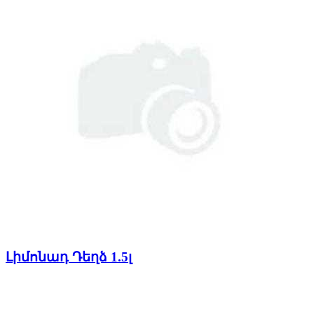
Լիմոնադ Դեղձ 1.5լ