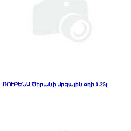
ՌՈՒԲԵՆՍ Ծիրանի մրգային օղի 0.25լ