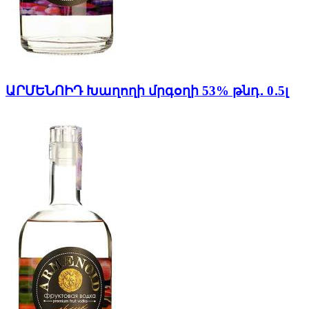
ԱՐՄԵՆՈԻԴ Խաղողի մրգօղի 53% թնդ․ 0․5լ