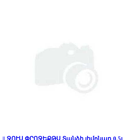
|| ՋՈՒՍ ՓՐՈՋԵՔԹՍ Տանձի լիմոնադ 0.5լ