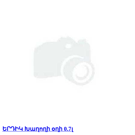
ԵՐԴԻԿ Խաղողի օղի 0.7լ