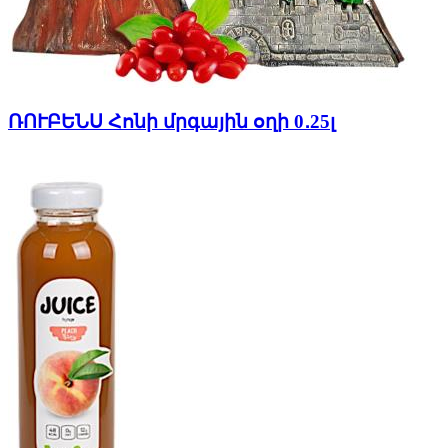
ՌՈՒԲԵՆՍ Հոնի մրգային օղի 0․25լ