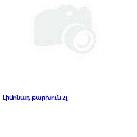
Լիմոնադ թարխուն 2լ