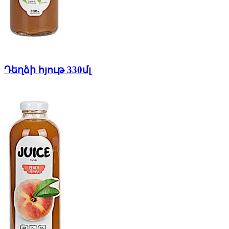
Դեղձի հյութ 330մլ