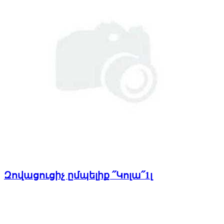
Զովացուցիչ ըմպելիք ՛՛Կոլա՛՛1լ