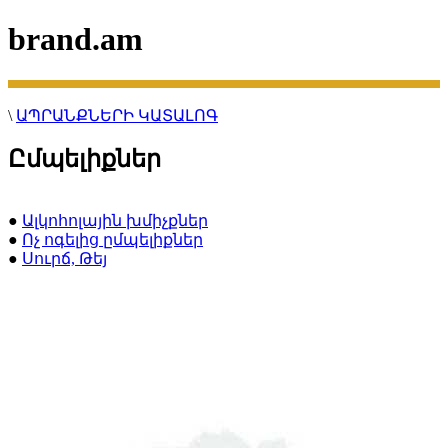
brand.am
\
ԱՊՐԱՆՔՆԵՐԻ ԿԱՏԱԼՈԳ
Ըմպելիքներ
●
Ալկոհոլային խմիչքներ
●
Ոչ ոգելից ըմպելիքներ
●
Սուրճ, Թեյ