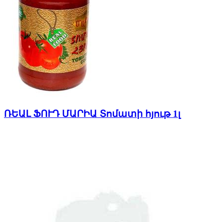
ՌԵԱԼ ՖՈՒԴ ՄԱՐԻԱ Տոմատի հյութ 1լ