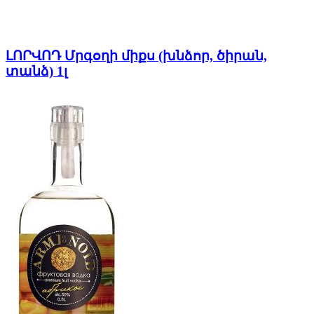
ԼՈՐՎՈԴ Մրգօղի միքս (խնձոր, ծիրան,
տանձ) 1լ