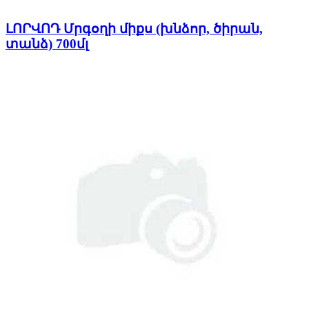
ԼՈՐՎՈԴ Մրգօղի միքս (խնձոր, ծիրան,
տանձ) 700մլ