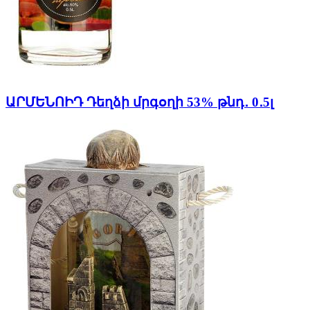
ԱՐՄԵՆՈԻԴ Դեղձի մրգօղի 53% թնդ․ 0․5լ