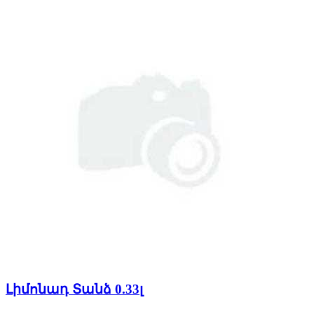
Լիմոնադ Տանձ 0.33լ