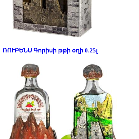
ՌՈՒԲԵՆՍ Գորիսի թթի օղի 0․25լ