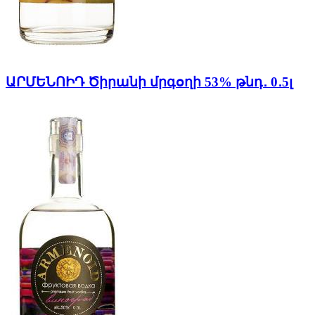
ԱՐՄԵՆՈԻԴ Ծիրանի մրգօղի 53% թնդ․ 0․5լ