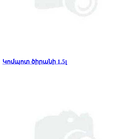
Կոմպոտ ծիրանի 1.5լ