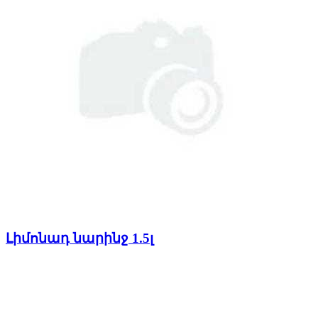
Լիմոնադ նարինջ 1.5լ