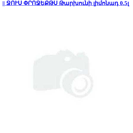
|| ՋՈՒՍ ՓՐՈՋԵՔԹՍ Թարխունի լիմոնադ 0.5լ