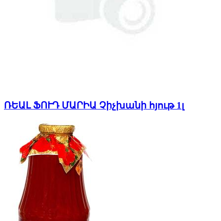
ՌԵԱԼ ՖՈՒԴ ՄԱՐԻԱ Չիչխանի հյութ 1լ