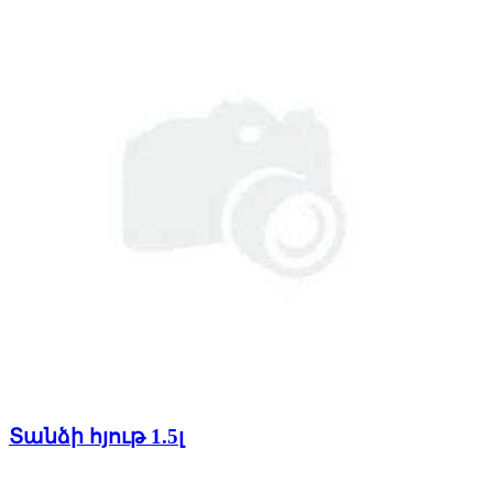
Տանձի հյութ 1.5լ