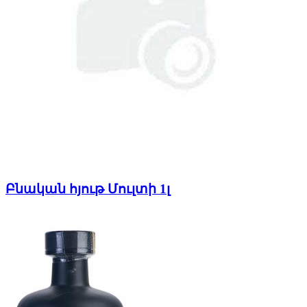
Բնական հյութ Մուլտի 1լ