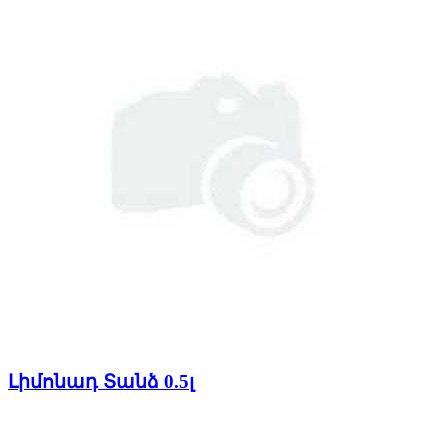
Լիմոնադ Տանձ 0.5լ