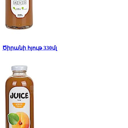
Ծիրանի հյութ 330մլ