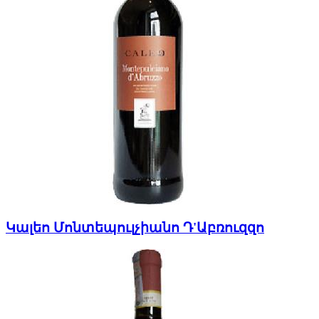
Կալեո Մոնտեպուլչիանո Դ'Աբռուզզո