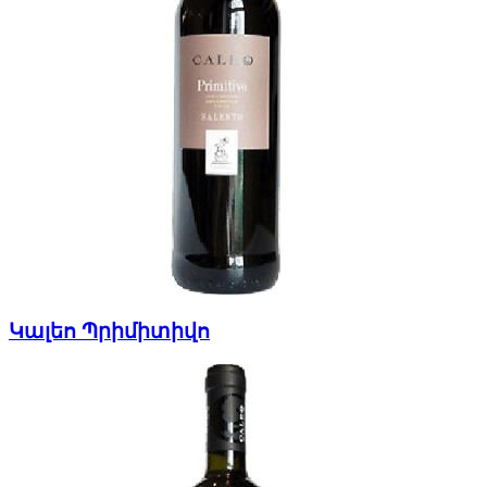
Կալեո Պրիմիտիվո