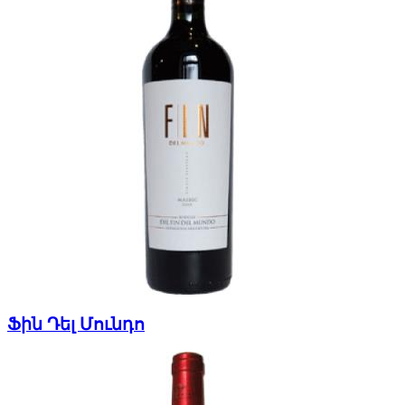
Ֆին Դել Մունդո