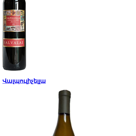
Վալպուլիչելլա