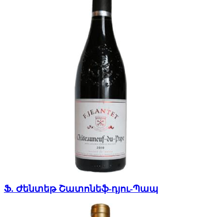
Ֆ. Ժենտեթ Շատոնեֆ-դյու-Պապ