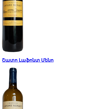
Շատո Լաֆոնտ Մենո