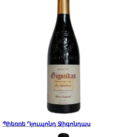
Պիեռռե Դյուպոնդ Ջիգոնդաս