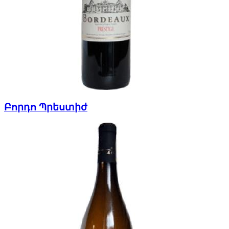
Բորդո Պրեստիժ