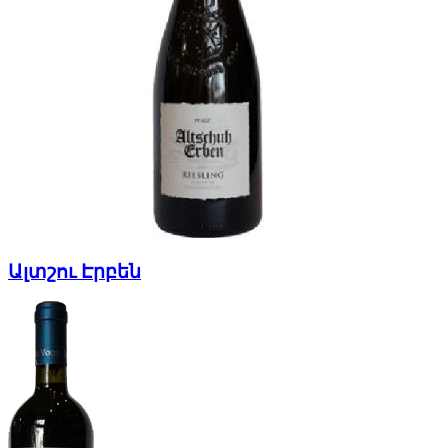
Ալտշու Էրբեն