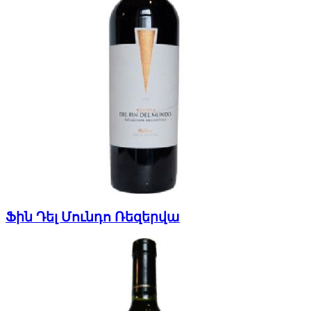
Ֆին Դել Մունդո Ռեզերվա