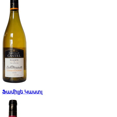
Ֆամիլլե Կաստլ