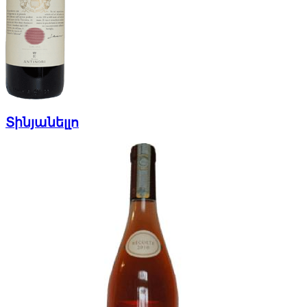
Տինյանելլո