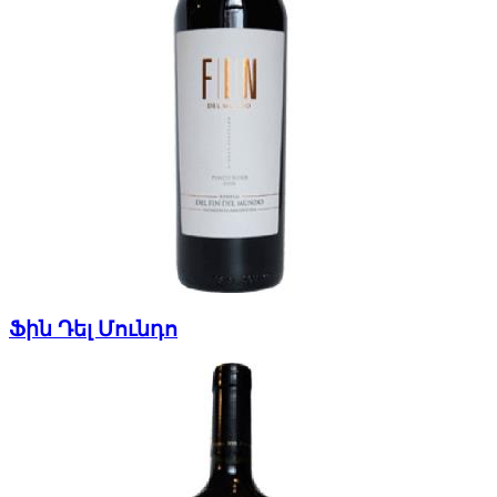
Ֆին Դել Մունդո