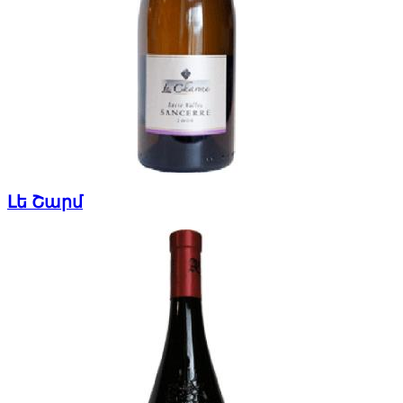
Լե Շարմ