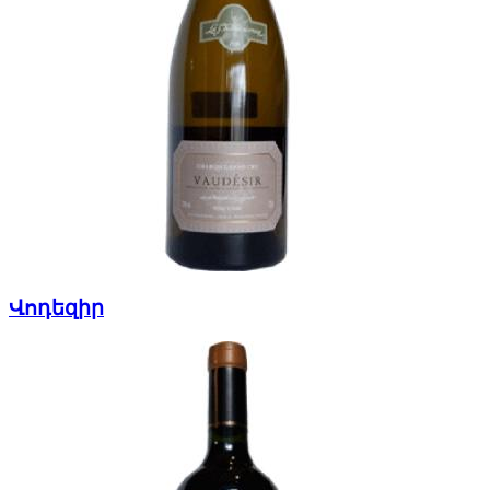
Վոդեզիր