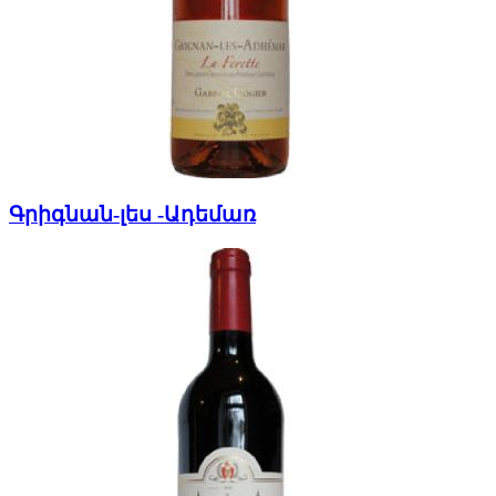
Գրիգնան-լես -Ադեմառ