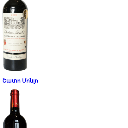
Շատո Մոնլո