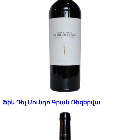
Ֆին Դել Մունդո Գրան Ռեզերվա