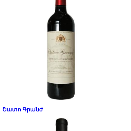
Շատո Գրանժ