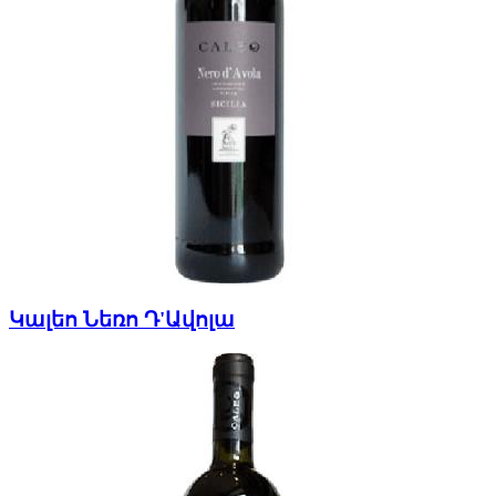
Կալեո Նեռո Դ'Ավոլա