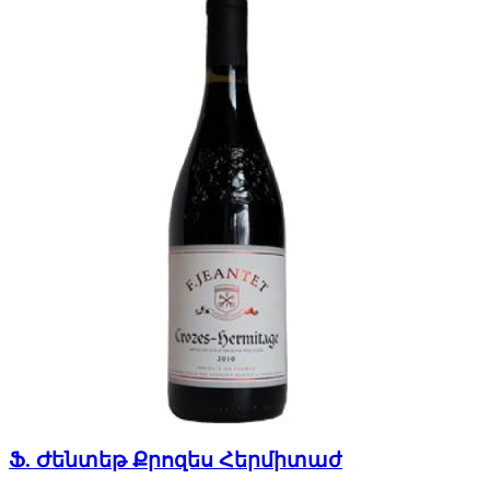
Ֆ. Ժենտեթ Քրոզես Հերմիտաժ