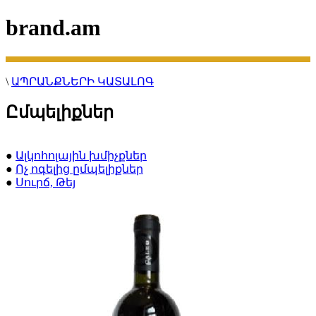
brand.am
\
ԱՊՐԱՆՔՆԵՐԻ ԿԱՏԱԼՈԳ
Ըմպելիքներ
●
Ալկոհոլային խմիչքներ
●
Ոչ ոգելից ըմպելիքներ
●
Սուրճ, Թեյ