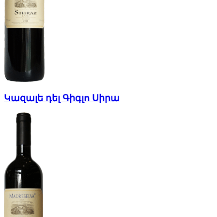
Կազալե դել Գիգլո Սիրա