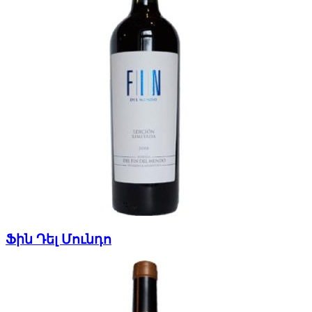
Ֆին Դել Մունդո