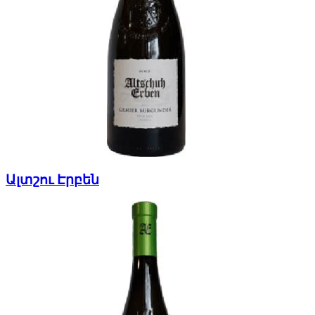
Ալտշու Էրբեն