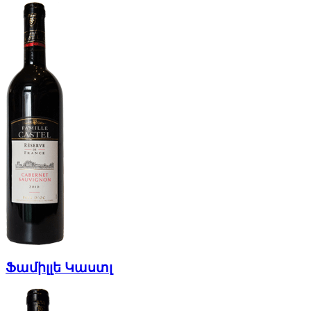
Ֆամիլլե Կաստլ