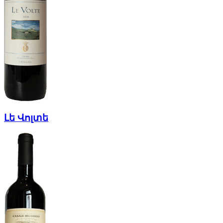
Լե Վոլտե