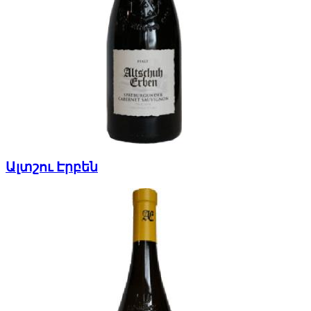
Ալտշու Էրբեն