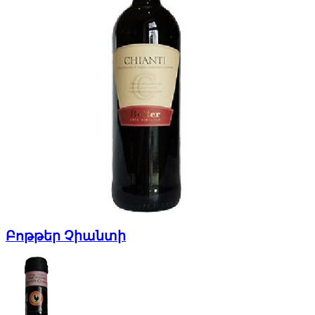
Բոթթեր Չիանտի