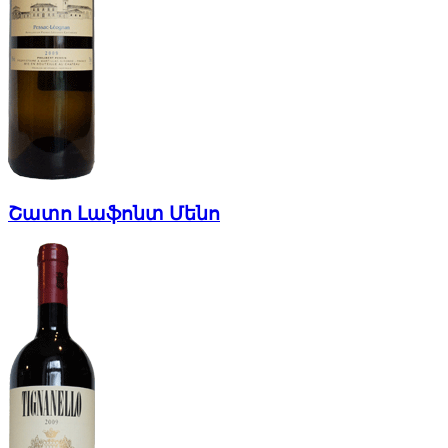
Շատո Լաֆոնտ Մենո