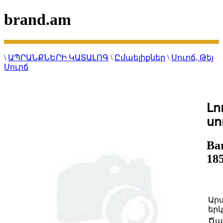
brand.am
\
ԱՊՐԱՆՔՆԵՐԻ ԿԱՏԱԼՈԳ
\
Ըմպելիքներ
\
Սուրճ, Թեյ
Սուրճ
Լո
սո
Ba
18
Ար
երկ
Ծա