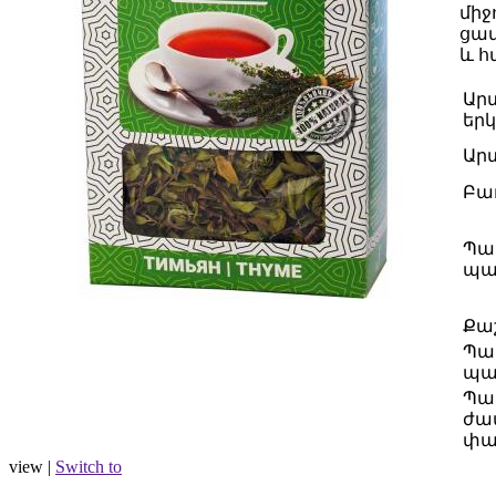
միջ
ցավ
և հ
Ար
երկ
Ար
Բաղ
Պա
պա
Քա
Պա
պա
Պա
ժա
փա
view |
Switch to