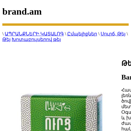
brand.am
\
ԱՊՐԱՆՔՆԵՐԻ ԿԱՏԱԼՈԳ
\
Ըմպելիքներ
\
Սուրճ, Թեյ
\
Թեյ
Խոտաբույսերով թեյ
Թե
Ba
Հա
լեռ
ծով
մետ
Օգտ
և խ
ժամ
հակ