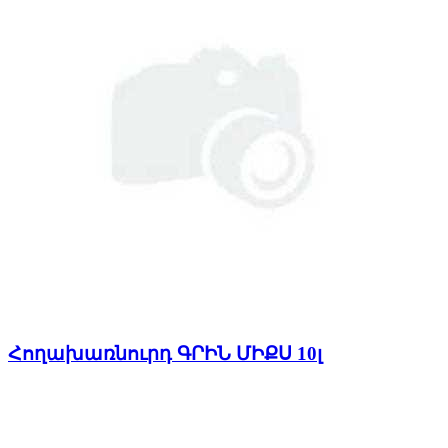
Հողախառնուրդ ԳՐԻՆ ՄԻՔՍ 10լ