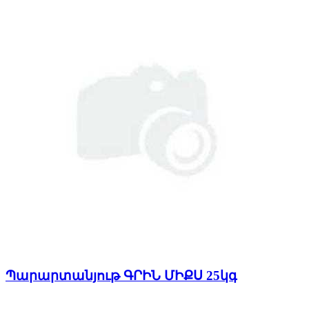
Պարարտանյութ ԳՐԻՆ ՄԻՔՍ 25կգ