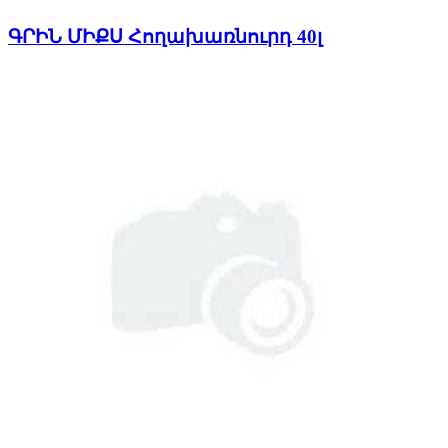
ԳՐԻՆ ՄԻՔՍ Հողախառնուրդ 40լ