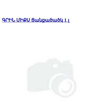
ԳՐԻՆ ՄԻՔՍ Ցանքածածկ 1 լ