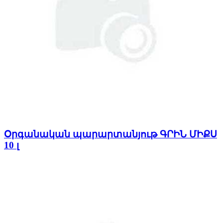
Օրգանական պարարտանյութ ԳՐԻՆ ՄԻՔՍ
10 լ