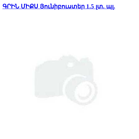
ԳՐԻՆ ՄԻՔՍ Յունիբուստեր 1.5 լտ. պլ.