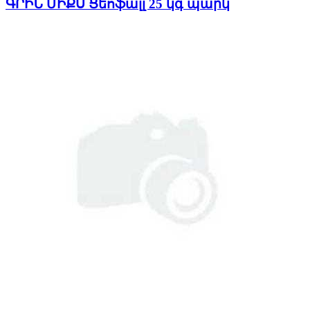
ԳՐԻՆ ՄԻՔՍ Ցեոֆալլ 25 կգ պարկ