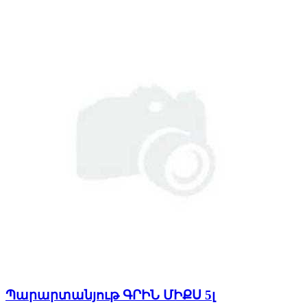
Պարարտանյութ ԳՐԻՆ ՄԻՔՍ 5լ