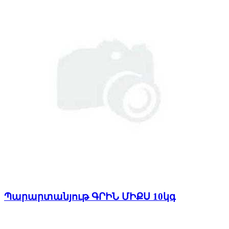
Պարարտանյութ ԳՐԻՆ ՄԻՔՍ 10կգ