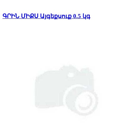
ԳՐԻՆ ՄԻՔՍ Այգեքսուք 0.5 կգ