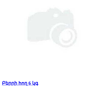
Բերրի հող 6 կգ