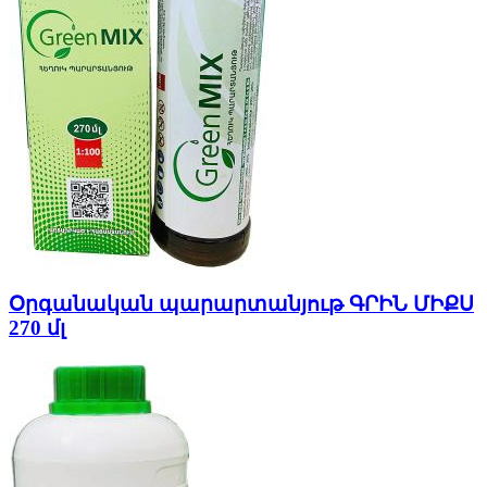
Օրգանական պարարտանյութ ԳՐԻՆ ՄԻՔՍ
270 մլ