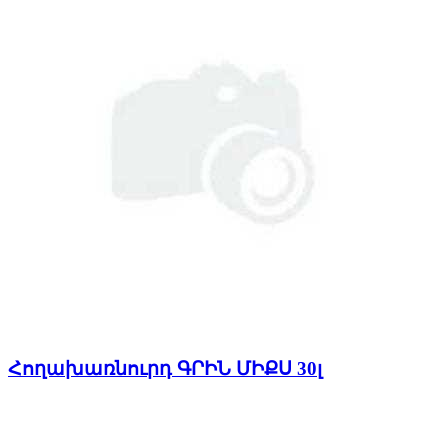
Հողախառնուրդ ԳՐԻՆ ՄԻՔՍ 30լ