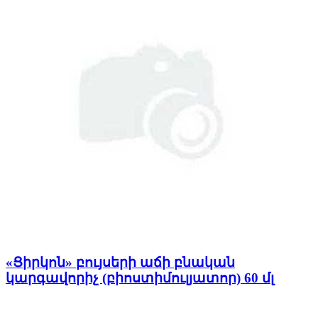
«Ցիրկոն» բույսերի աճի բնական
կարգավորիչ (բիոստիմուլյատոր) 60 մլ