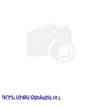
ԳՐԻՆ ՄԻՔՍ Օլիմպիկ 10 լ