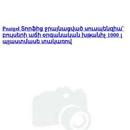
Peatgel Տորֆից ջրայնացված սուսպենզիա՝
բույսերի աճի օրգանական խթանիչ 1000 լ
պլաստմասե տակառով