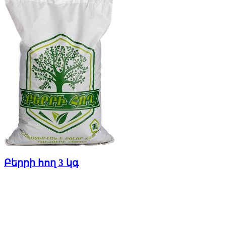
Բերրի հող 3 կգ