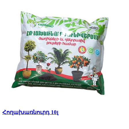
Հողախառնուրդ 10լ