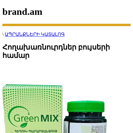
brand.am
\
ԱՊՐԱՆՔՆԵՐԻ ԿԱՏԱԼՈԳ
Հողախառնուրդներ բույսերի
համար