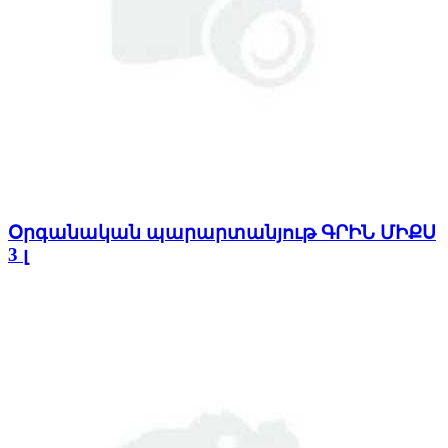
Օրգանական պարարտանյութ ԳՐԻՆ ՄԻՔՍ
3 լ