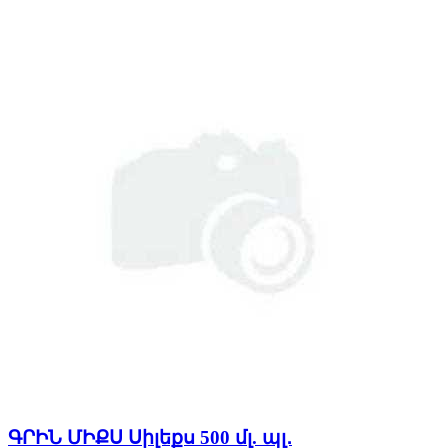
ԳՐԻՆ ՄԻՔՍ Սիլեքս 500 մլ. պլ․