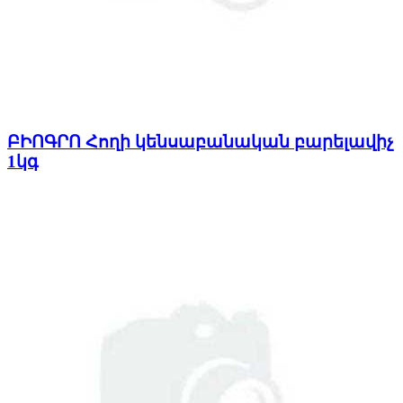
ԲԻՈԳՐՈ Հողի կենսաբանական բարելավիչ
1կգ