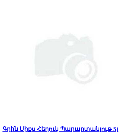
Գրին Միքս Հեղուկ Պարարտանյութ 5լ