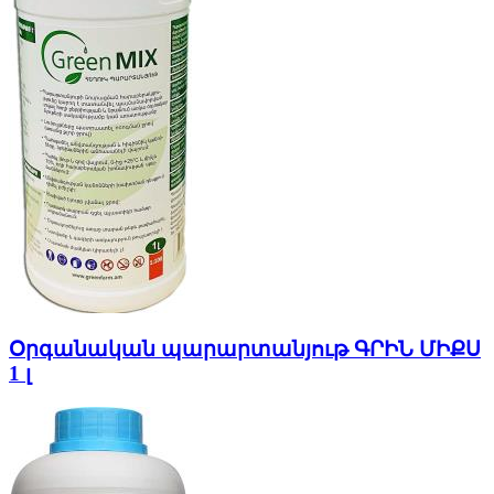
Օրգանական պարարտանյութ ԳՐԻՆ ՄԻՔՍ
1 լ