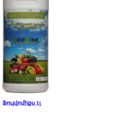
Ֆուլվոմիքս 1լ