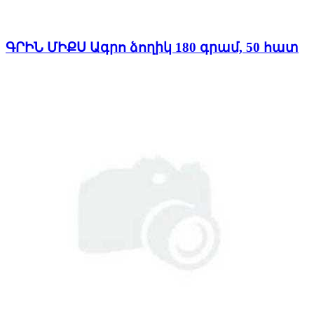
ԳՐԻՆ ՄԻՔՍ Ագրո ձողիկ 180 գրամ, 50 հատ