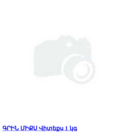
ԳՐԻՆ ՄԻՔՍ Վիտեքս 1 կգ