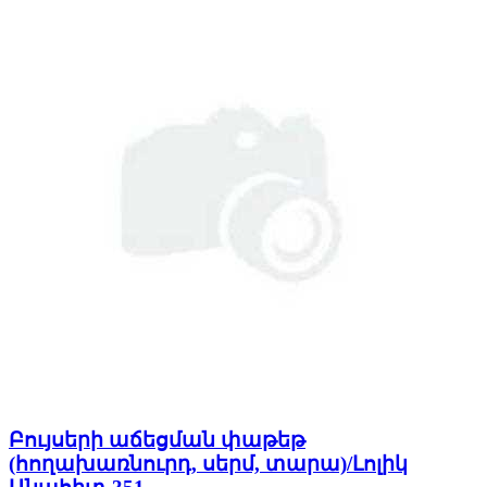
Բույսերի աճեցման փաթեթ
(հողախառնուրդ, սերմ, տարա)/Լոլիկ