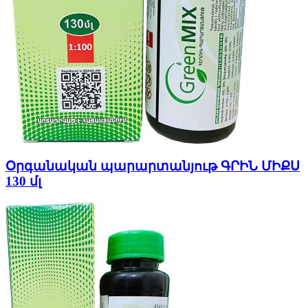
Օրգանական պարարտանյութ ԳՐԻՆ ՄԻՔՍ
130 մլ