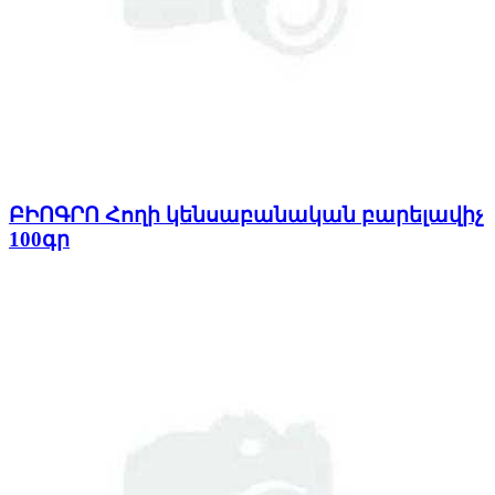
ԲԻՈԳՐՈ Հողի կենսաբանական բարելավիչ
100գր