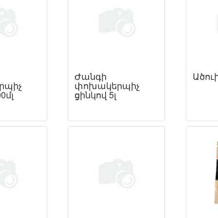
Ժանգի
Ածու
րպիչ
փոխակերպիչ
0մլ
ցինկով 5լ