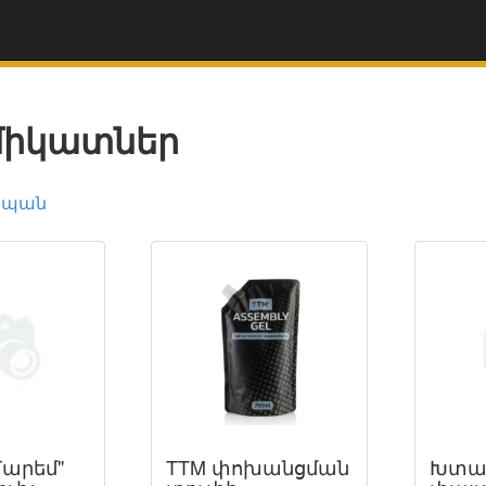
միկատներ
սպան
Մարեմ"
TTM փոխանցման
Խտա