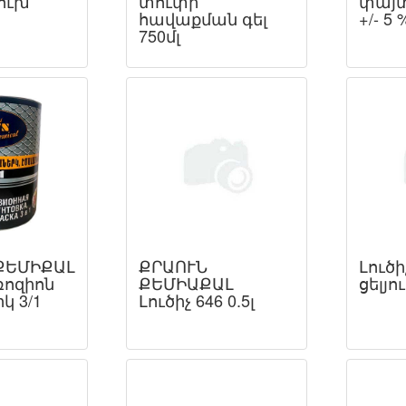
ուխ
տուփի
փայտ
հավաքման գել
+/- 5
750մլ
ՔԵՄԻՔԱԼ
ՔՐԱՈՒՆ
Լուծի
ոզիոն
ՔԵՄԻԱՔԱԼ
ցելյո
կ 3/1
Լուծիչ 646 0.5լ