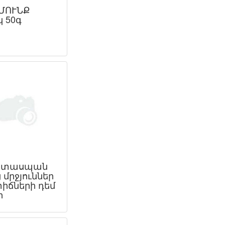
ՄՈՒՆՔ
կ 50գ
ատասպան
 մրջյուններ
տիճների դեմ
ր