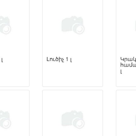
 լ
Լուծիչ 1 լ
Կրակ
համար
լ