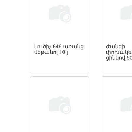
Լուծիչ 646 առանց
Ժանգի
մեթանոլ 10 լ
փոխակե
ցինկով 50