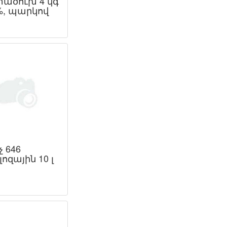
ածուխ 4 կգ
 %, պարկով
չ 646
ւլոզային 10 լ