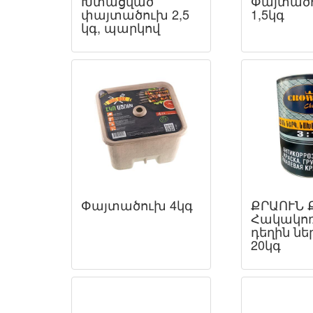
Խտացված
Փայտած
փայտածուխ 2,5
1,5կգ
կգ, պարկով
Փայտածուխ 4կգ
ՔՐԱՈՒՆ 
Հակակոռ
դեղին ներ
20կգ