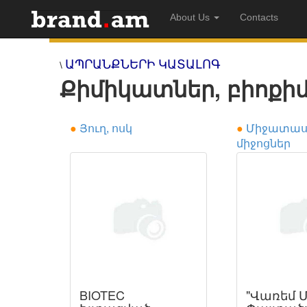
About Us
Contacts
ԱՊՐԱՆՔՆԵՐԻ ԿԱՏԱԼՈԳ
\
Քիմիկատներ, բիոքի
●
Յուղ, ոսկ
●
Միջատա
միջոցներ
BIOTEC
"Վառեմ 