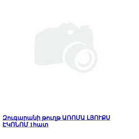
Զուգարանի թուղթ ԱՌՈՄԱ ԼՅՈՒՔՍ
ԷԿՈՆՈՄ 1հատ