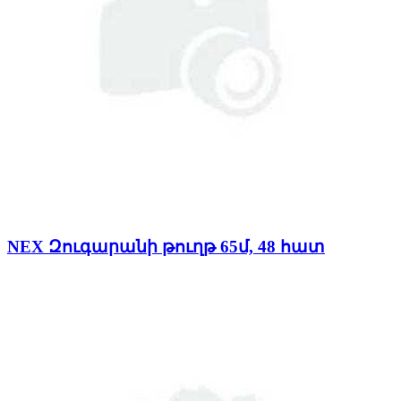
NEX Զուգարանի թուղթ 65մ, 48 հատ