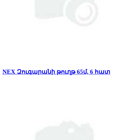
NEX Զուգարանի թուղթ 65մ, 6 հատ