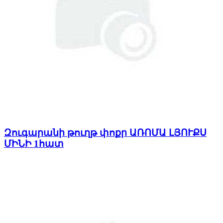
Զուգարանի թուղթ փոքր ԱՌՈՄԱ ԼՅՈՒՔՍ
ՄԻՆԻ 1հատ