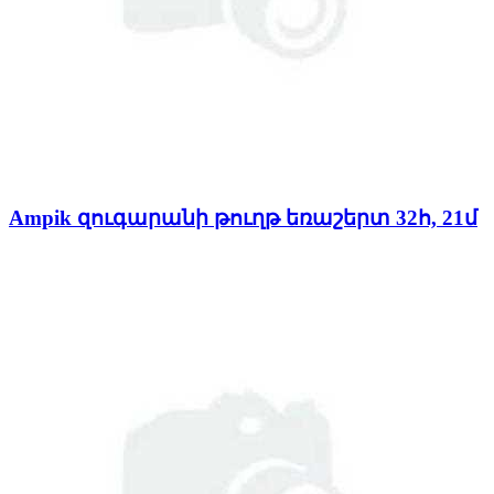
Ampik զուգարանի թուղթ եռաշերտ 32հ, 21մ