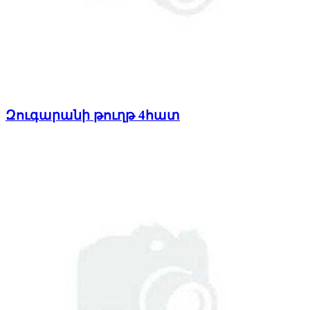
Զուգարանի թուղթ 4հատ