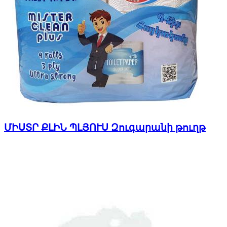
ՄԻՍՏՐ ՔԼԻՆ ՊԼՅՈՒՍ Զուգարանի թուղթ