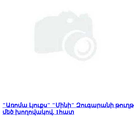
"Առոմա Լյուքս" "Մինի" Զուգարանի թուղթ
մեծ խողովակով, 1հատ