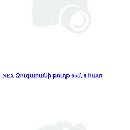
NEX Զուգարանի թուղթ 65մ, 8 հատ