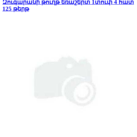
Զուգարանի թուղթ եռաշերտ 1տուփ 4 հատ
125 թերթ