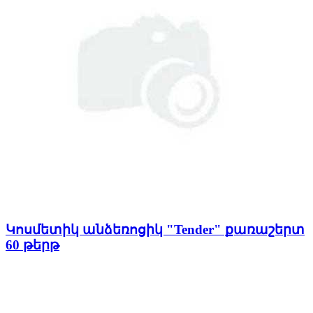
Կոսմետիկ անձեռոցիկ "Tender" քառաշերտ
60 թերթ