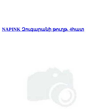
NAPINK Զուգարանի թուղթ, 4հատ