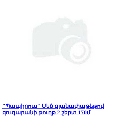
"Պապիրուս" Մեծ գլանափաթեթով
զուգարանի թուղթ 2 շերտ 170մ