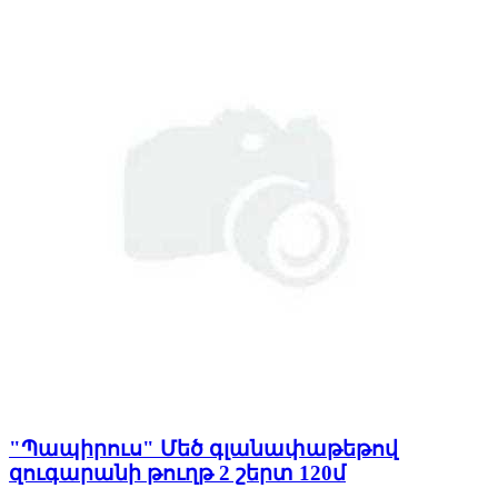
"Պապիրուս" Մեծ գլանափաթեթով
զուգարանի թուղթ 2 շերտ 120մ