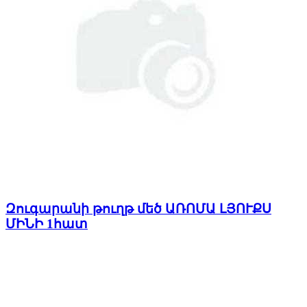
Զուգարանի թուղթ մեծ ԱՌՈՄԱ ԼՅՈՒՔՍ
ՄԻՆԻ 1հատ