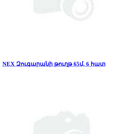
NEX Զուգարանի թուղթ 65մ, 6 հատ