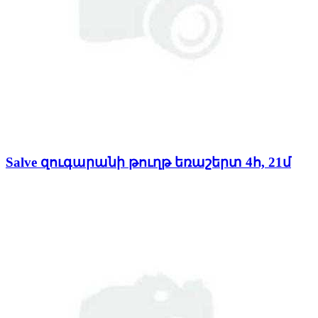
Salve զուգարանի թուղթ եռաշերտ 4հ, 21մ