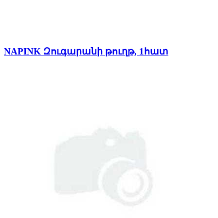
NAPINK Զուգարանի թուղթ, 1հատ