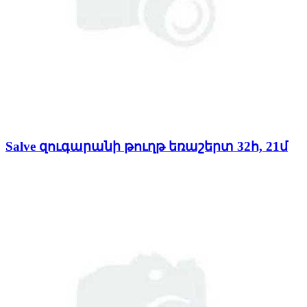
Salve զուգարանի թուղթ եռաշերտ 32հ, 21մ