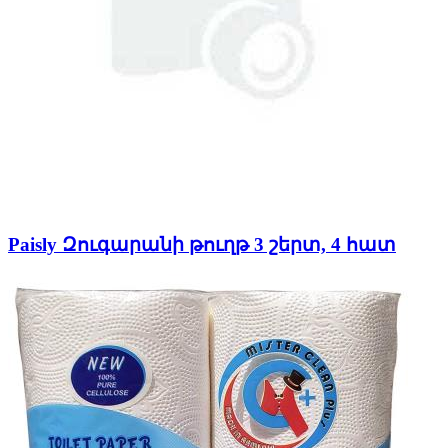
Paisly Զուգարանի թուղթ 3 շերտ, 4 հատ