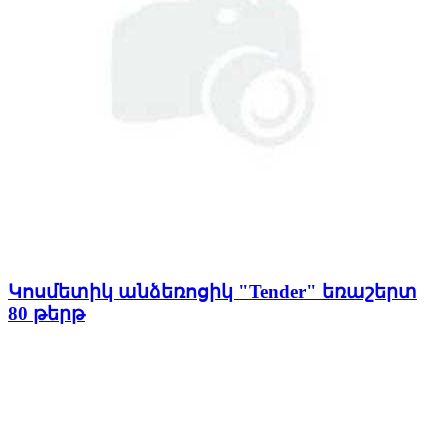
Կոսմետիկ անձեռոցիկ "Tender" եռաշերտ
80 թերթ