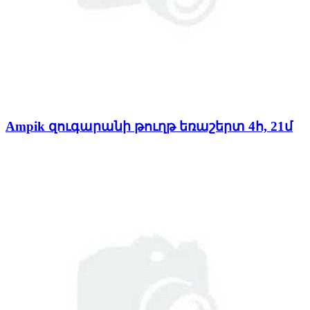
Ampik զուգարանի թուղթ եռաշերտ 4հ, 21մ