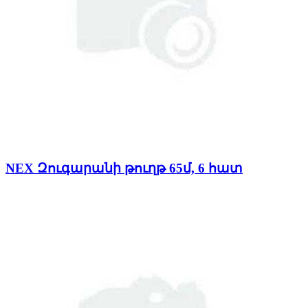
NEX Զուգարանի թուղթ 65մ, 6 հատ