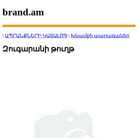
brand.am
\
ԱՊՐԱՆՔՆԵՐԻ ԿԱՏԱԼՈԳ
\
Խնամքի պարագաներ
Զուգարանի թուղթ