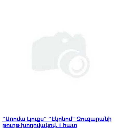
"Առոմա Լյուքս" "Էկոնոմ" Զուգարանի
թուղթ խողովակով, 1 հատ