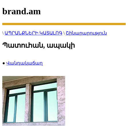
brand.am
\
ԱՊՐԱՆՔՆԵՐԻ ԿԱՏԱԼՈԳ
\
Շինարարություն
Պատուհան, ապակի
●
Վանդակաճաղ