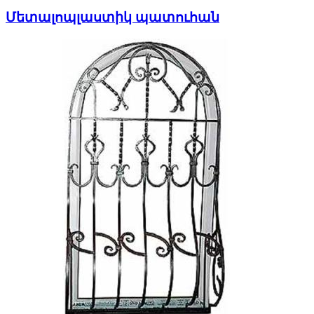
Մետալոպլաստիկ պատուհան