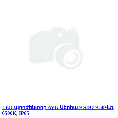
LED պրոժեկտոր AVG Սերիա 9 SDO-9 50Վտ,
6500К, IP65