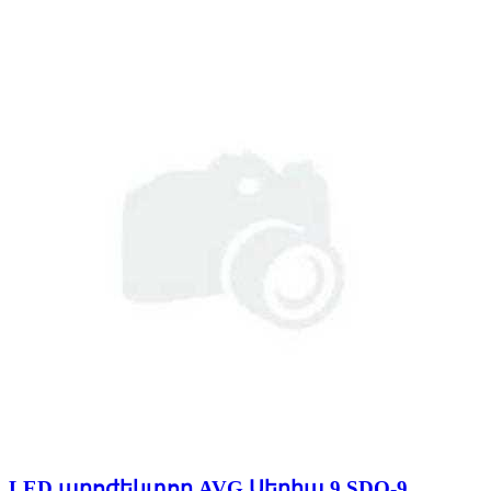
LED պրոժեկտոր AVG Սերիա 9 SDO-9