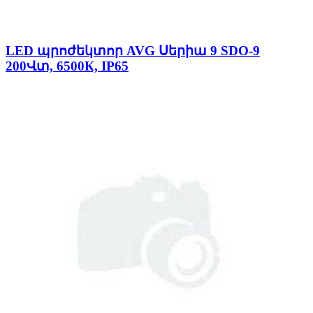
LED պրոժեկտոր AVG Սերիա 9 SDO-9
200Վտ, 6500К, IP65