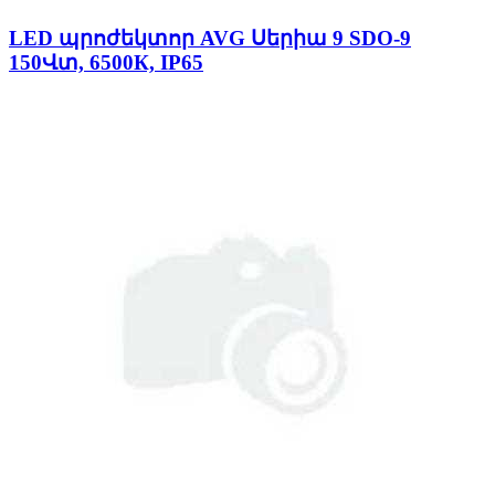
LED պրոժեկտոր AVG Սերիա 9 SDO-9
150Վտ, 6500К, IP65