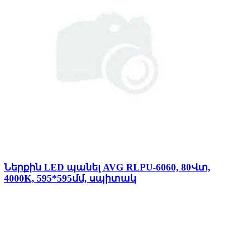
Ներքին LED պանել AVG RLPU-6060, 80Վտ,
4000K, 595*595մմ, սպիտակ