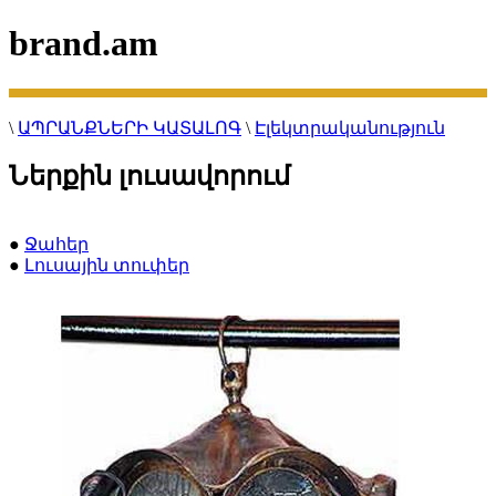
brand.am
\
ԱՊՐԱՆՔՆԵՐԻ ԿԱՏԱԼՈԳ
\
Էլեկտրականություն
Ներքին լուսավորում
●
Ջահեր
●
Լուսային տուփեր