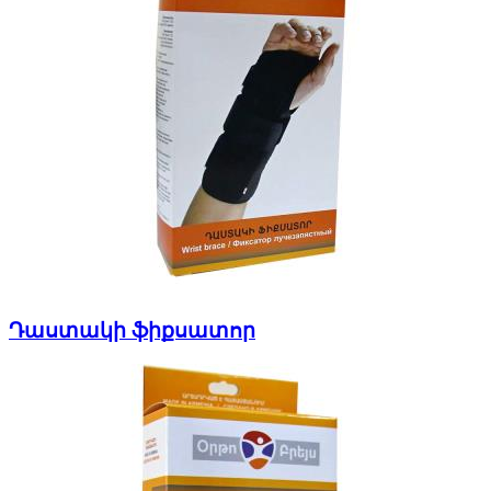
Դաստակի ֆիքսատոր