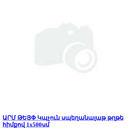
ԱՐՄ ԹԵՅՓ Կպչուն սպեղանալաթ թղթե
հիմքով 1x500սմ