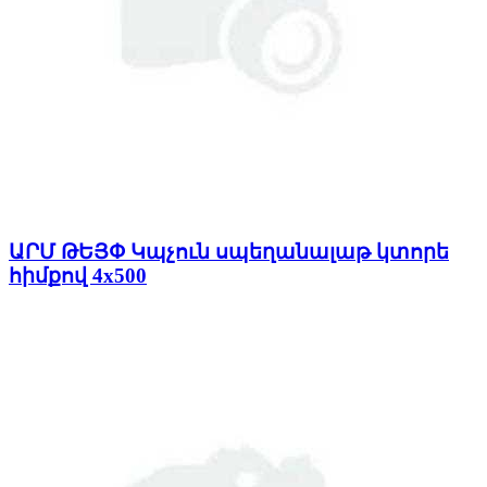
ԱՐՄ ԹԵՅՓ Կպչուն սպեղանալաթ կտորե
հիմքով 4x500