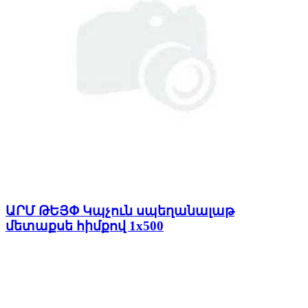
ԱՐՄ ԹԵՅՓ Կպչուն սպեղանալաթ
մետաքսե հիմքով 1x500