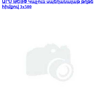
ԱՐՄ ԹԵՅՓ Կպչուն սպեղանալաթ թղթե
հիմքով 3x500