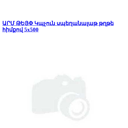
ԱՐՄ ԹԵՅՓ Կպչուն սպեղանալաթ թղթե
հիմքով 5x500