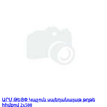
ԱՐՄ ԹԵՅՓ Կպչուն սպեղանալաթ թղթե
հիմքով 2x500