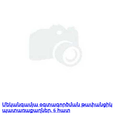
Մեկանգամյա օգտագործման թափանցիկ
պատառաքաղներ, 6 հատ