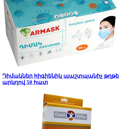
Դիմակներ հիգիենիկ պաշտպանիչ թղթե
արկղով 50 հատ