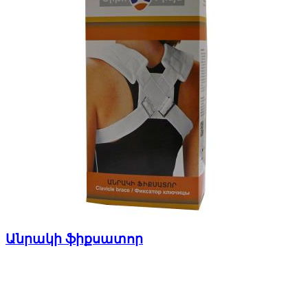
Անրակի ֆիքսատոր