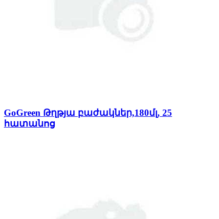
GoGreen Թղթյա բաժակներ,180մլ, 25
հատանոց