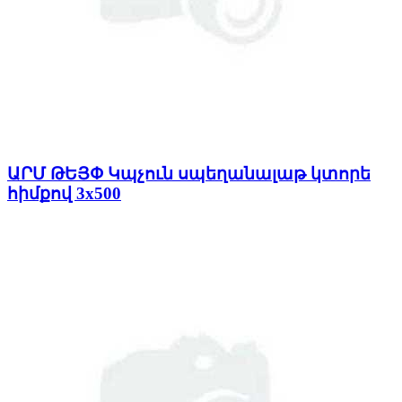
ԱՐՄ ԹԵՅՓ Կպչուն սպեղանալաթ կտորե
հիմքով 3x500