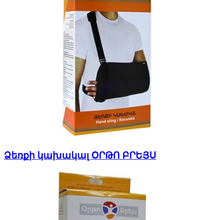
Ձեռքի կախակալ ՕՐԹՈ ԲՐԵՅՍ