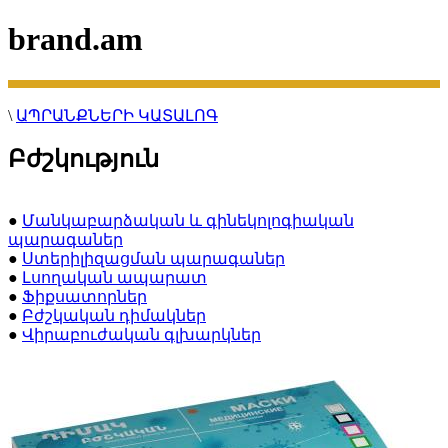
brand.am
\
ԱՊՐԱՆՔՆԵՐԻ ԿԱՏԱԼՈԳ
Բժշկություն
●
Մանկաբարձական և գինեկոլոգիական
պարագաներ
●
Ստերիլիզացման պարագաներ
●
Լսողական ապարատ
●
Ֆիքսատորներ
●
Բժշկական դիմակներ
●
Վիրաբուժական գլխարկներ