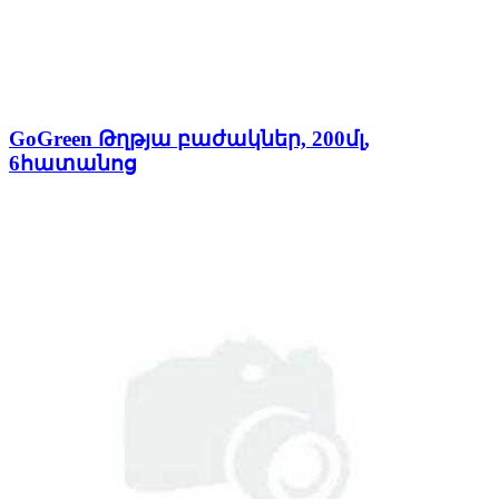
GoGreen Թղթյա բաժակներ, 200մլ,
6հատանոց