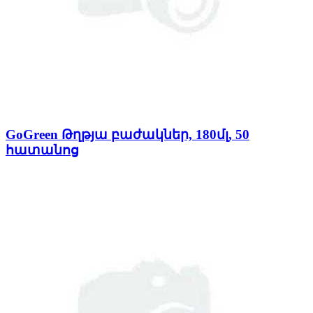
GoGreen Թղթյա բաժակներ, 180մլ, 50
հատանոց