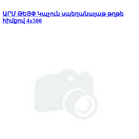
ԱՐՄ ԹԵՅՓ Կպչուն սպեղանալաթ թղթե
հիմքով 4x500