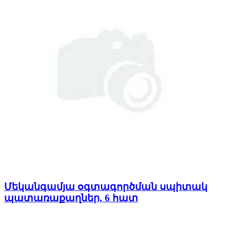
Մեկանգամյա օգտագործման սպիտակ
պատառաքաղներ, 6 հատ