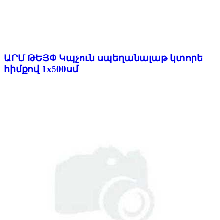
ԱՐՄ ԹԵՅՓ Կպչուն սպեղանալաթ կտորե
հիմքով 1x500սմ