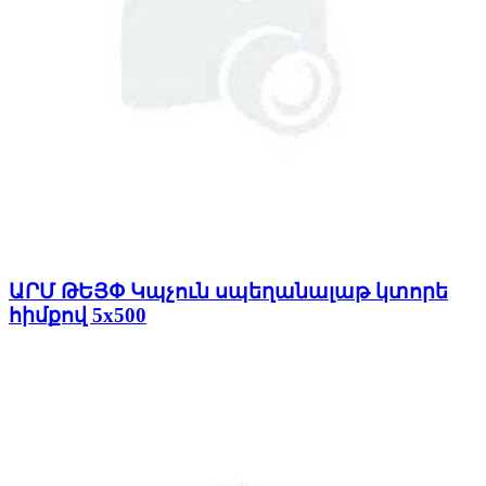
ԱՐՄ ԹԵՅՓ Կպչուն սպեղանալաթ կտորե
հիմքով 5x500