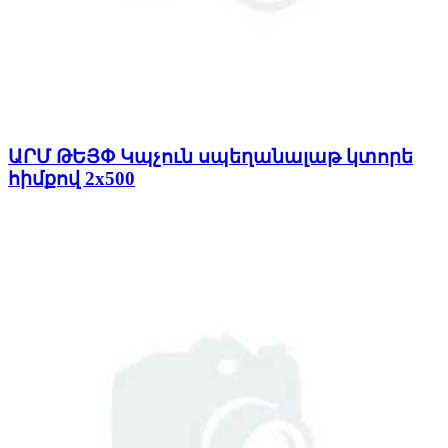
ԱՐՄ ԹԵՅՓ Կպչուն սպեղանալաթ կտորե
հիմքով 2x500