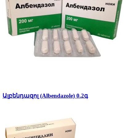
Ալբենդազոլ (Albendazole) 0.2գ