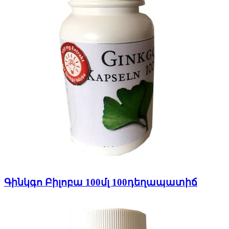
Գինկգո Բիլոբա 100մլ 100դեղապատիճ