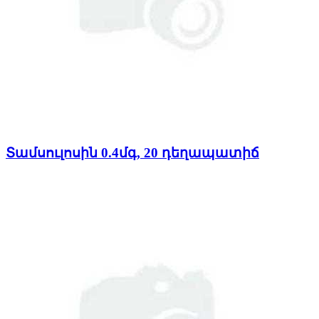
Տամսուլոսին 0.4մգ, 20 դեղապատիճ