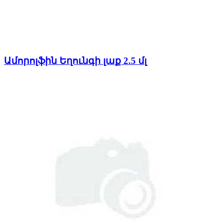
Ամորոլֆին Եղունգի լաք 2.5 մլ