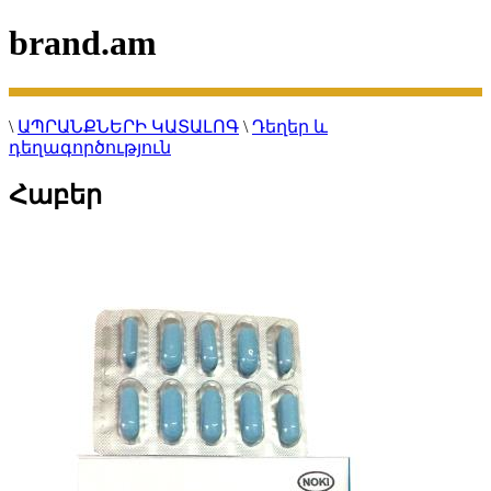
brand.am
\
ԱՊՐԱՆՔՆԵՐԻ ԿԱՏԱԼՈԳ
\
Դեղեր և
դեղագործություն
Հաբեր