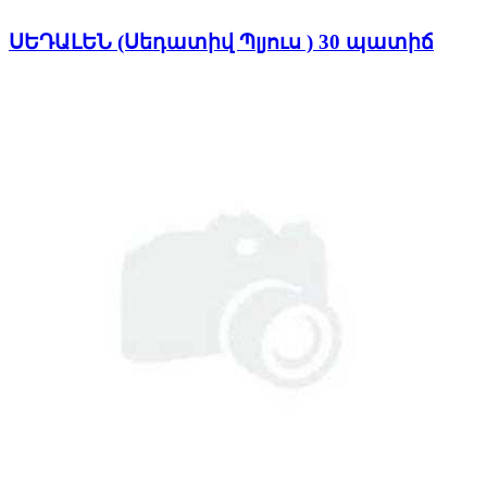
ՍԵԴԱԼԵՆ (Սեդատիվ Պլյուս ) 30 պատիճ