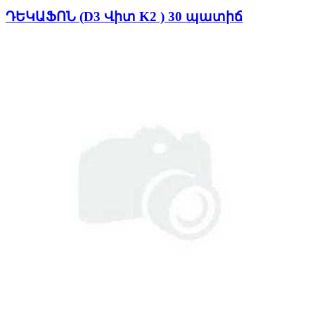
ԴԵԿԱՖՈՆ (D3 Վիտ K2 ) 30 պատիճ