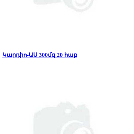
Կարդիո-ԱՍ 300մգ 20 հաբ