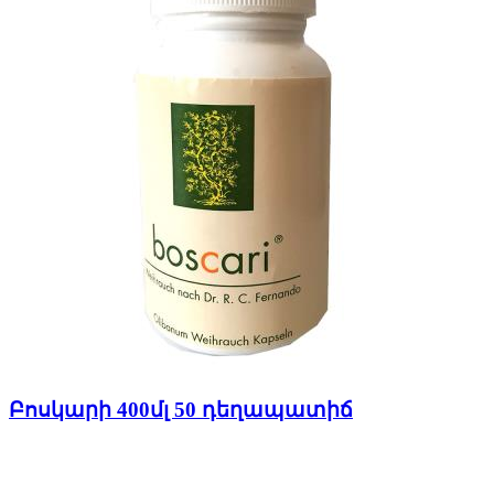
Բոսկարի 400մլ 50 դեղապատիճ