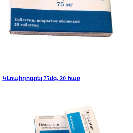
ԿԼոպիդոգրել 75մգ, 20 հաբ