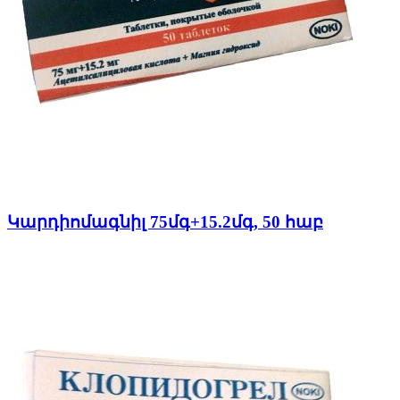
Կարդիոմագնիլ 75մգ+15.2մգ, 50 հաբ