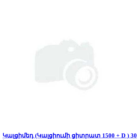
Կալցիմեդ (Կալցիումի ցիտրատ 1500 + D ) 30