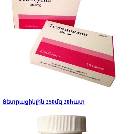
Տետրացիկլին 250մգ 20հատ