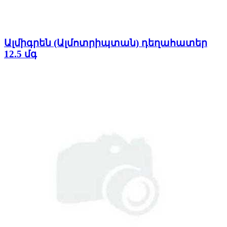
Ալմիգրեն (Ալմոտրիպտան) դեղահատեր
12.5 մգ