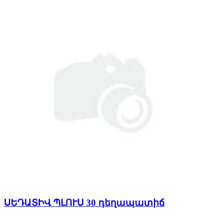
ՍԵԴԱՏԻՎ ՊԼՈՒՍ 30 դեղապատիճ