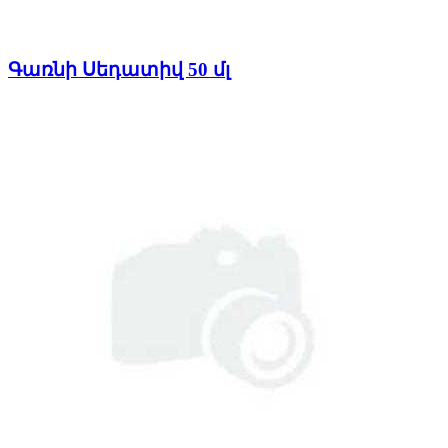
Գառնի Սեդատիվ 50 մլ