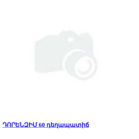
ԴՈՐԵՆԶԻՄ 60 դեղապատիճ