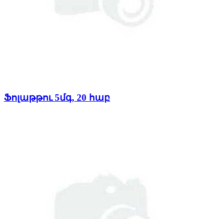
Ֆոլաթթու 5մգ, 20 հաբ