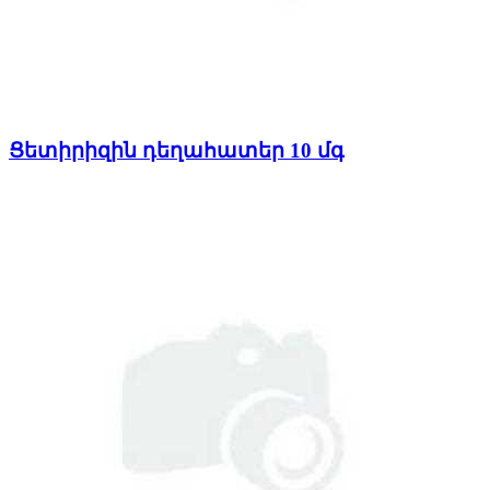
Ցետիրիզին դեղահատեր 10 մգ