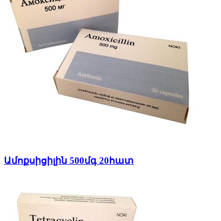
Ամոքսիցիլին 500մգ 20հատ