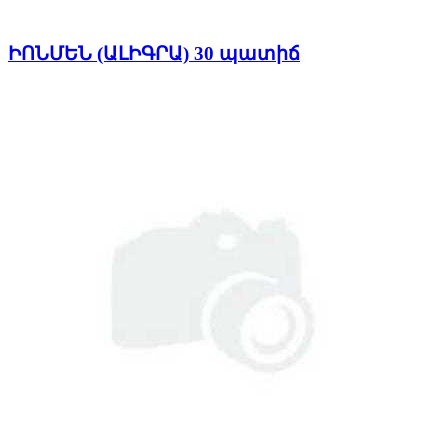
ԻՈՆՄԵՆ (ԱԼԻԳՐԱ) 30 պատիճ