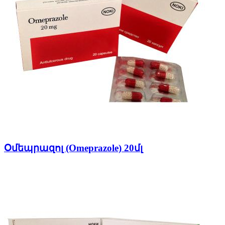
Օմեպրազոլ (Omeprazole) 20մլ