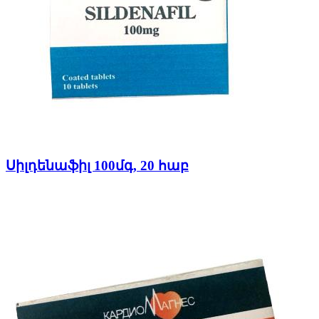
Սիլդենաֆիլ 100մգ, 20 հաբ