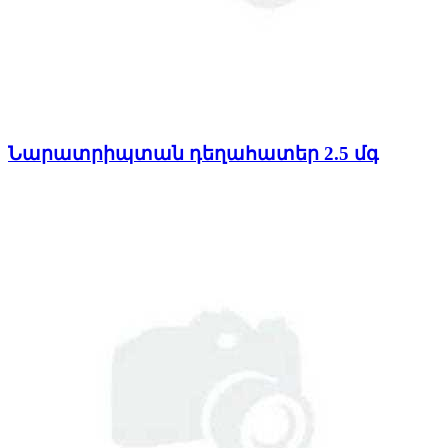
Նարատրիպտան դեղահատեր 2.5 մգ