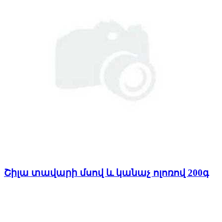
Շիլա տավարի մսով և կանաչ ոլոռով 200գ