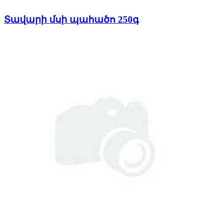
Տավարի մսի պահածո 250գ