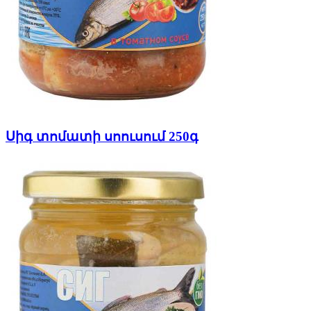
Սիգ տոմատի սոուսում 250գ