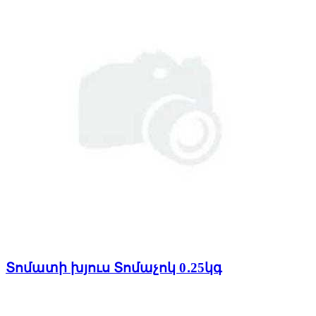
Տոմատի խյուս Տոմաչոկ 0․25կգ