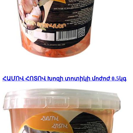
ՀԱՄՈՎ ՀՈՏՈՎ Խոզի տոտիկի մոժոժ 0.5կգ