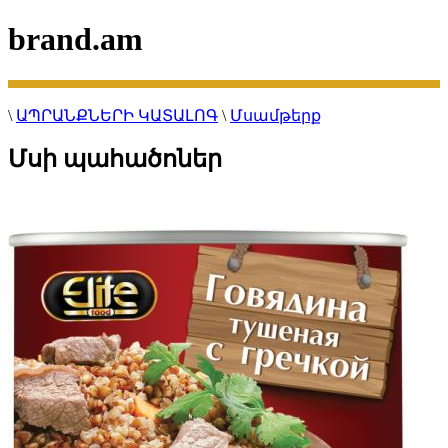
brand.am
\
ԱՊՐԱՆՔՆԵՐԻ ԿԱՏԱԼՈԳ
\
Մսամթերք
Մսի պահածոներ