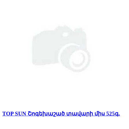
TOP SUN Շոգեխաշած տավարի միս 525գ.