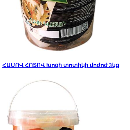
ՀԱՄՈՎ ՀՈՏՈՎ Խոզի տոտիկի մոժոժ 3կգ