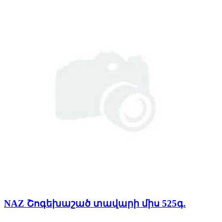
NAZ Շոգեխաշած տավարի միս 525գ.