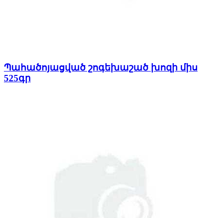
Պահածոյացված շոգեխաշած խոզի միս
525գր