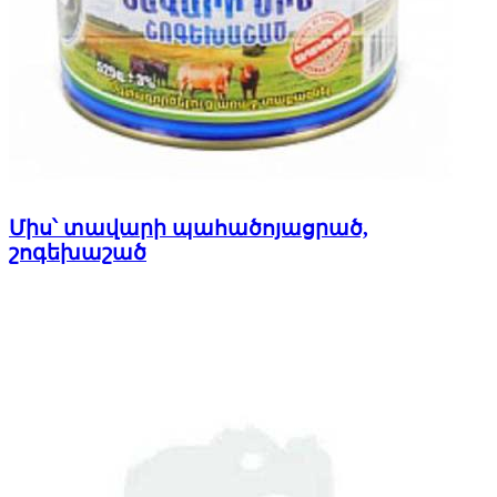
Միս՝ տավարի պահածոյացրած,
շոգեխաշած