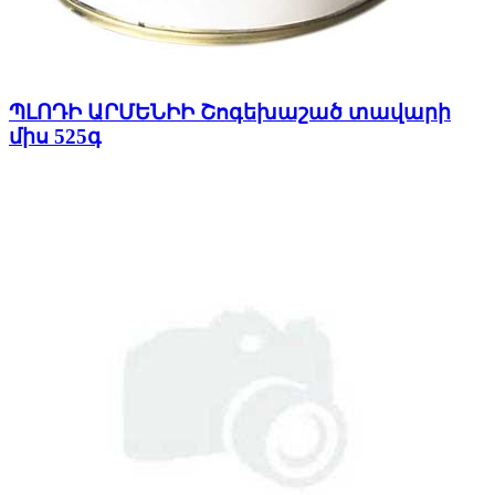
ՊԼՈԴԻ ԱՐՄԵՆԻԻ Շոգեխաշած տավարի
միս 525գ