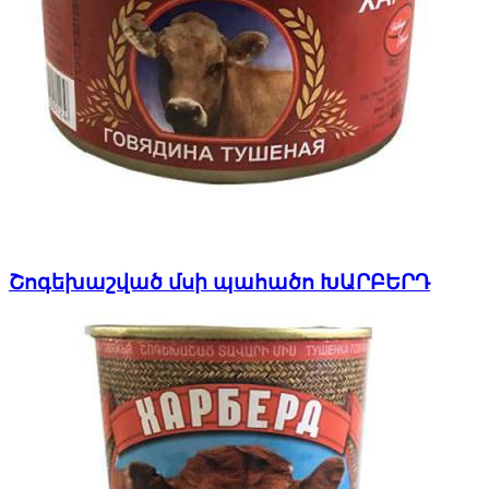
Շոգեխաշված մսի պահածո ԽԱՐԲԵՐԴ