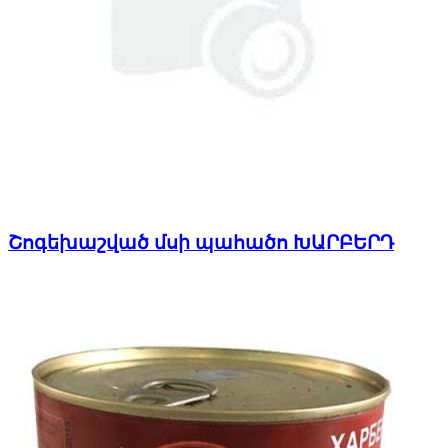
Շոգեխաշված մսի պահածո ԽԱՐԲԵՐԴ