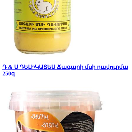
Դ & Ս ԴԵԼԻԿԱՏԵՍ Ճագարի մսի ղավուրմա
250գ