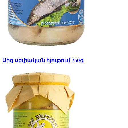
Սիգ սեփական հյութում 250գ