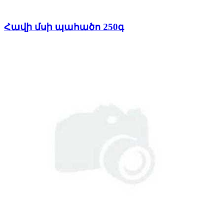
Հավի մսի պահածո 250գ