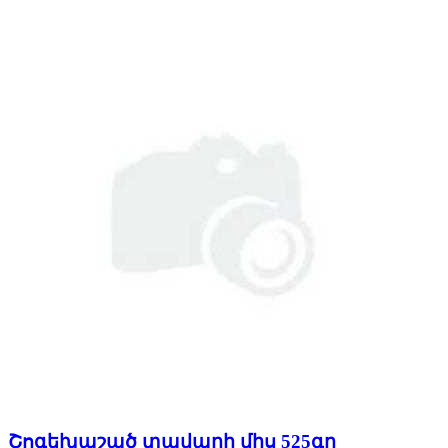
Շոգեխաշած տավարի միս 525գր