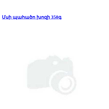
Մսի պահածո խոզի 350գ