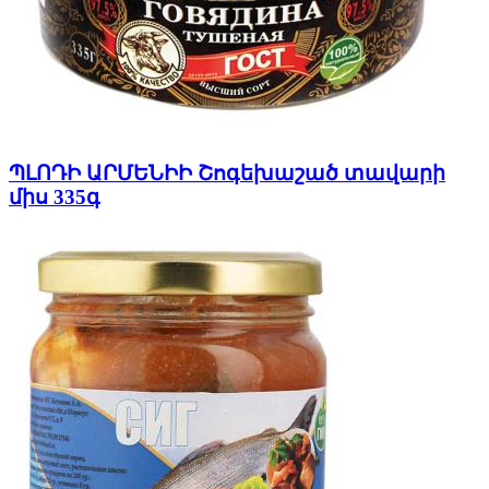
ՊԼՈԴԻ ԱՐՄԵՆԻԻ Շոգեխաշած տավարի
միս 335գ