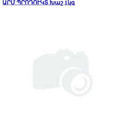
ԱՐՄ ՊՐՈԴՈՒԿՏ Խաշ 1կգ