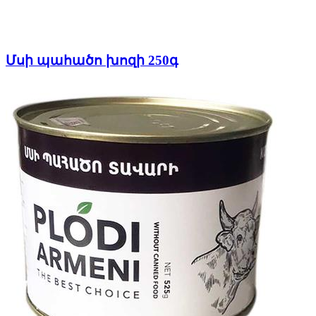
Մսի պահածո խոզի 250գ