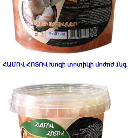
ՀԱՄՈՎ ՀՈՏՈՎ Խոզի տոտիկի մոժոժ 1կգ