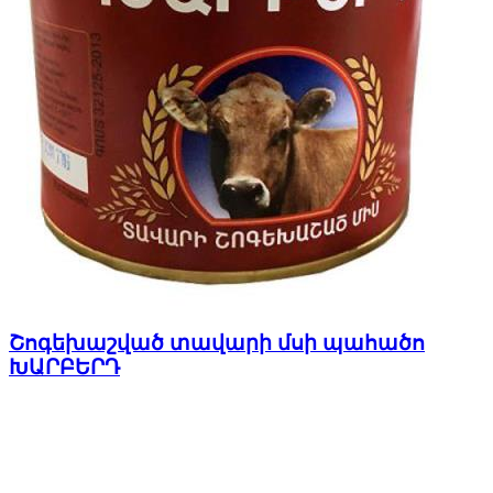
Շոգեխաշված տավարի մսի պահածո
ԽԱՐԲԵՐԴ