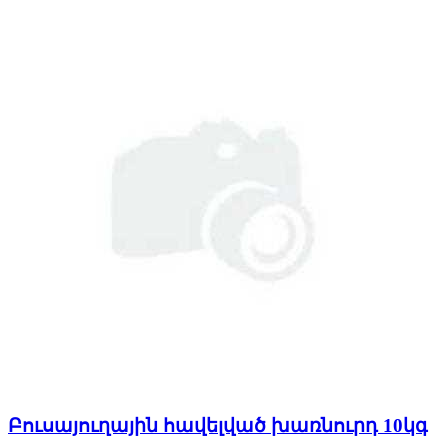
Բուսայուղային հավելված խառնուրդ 10կգ