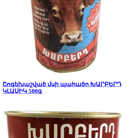
Շոգեխաշված մսի պահածո ԽԱՐԲԵՐԴ
ԿԼԱՍԻԿ 500գ