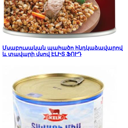
Մսաբուսական պահածո հնդկաձավարով
և տավարի մսով ԷԼԻՏ ՖՈՒԴ