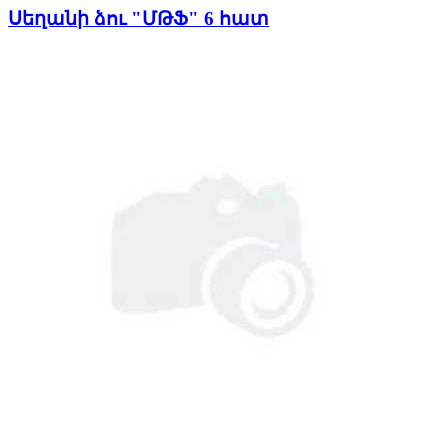
Սեղանի ձու "ՄԹՖ" 6 հատ