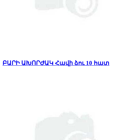
ԲԱՐԻ ԱԽՈՐԺԱԿ Հավի ձու 10 հատ