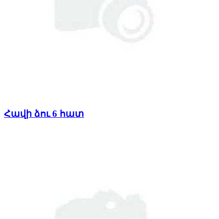
Հավի ձու 6 հատ