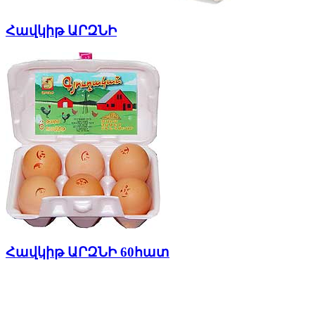
Հավկիթ ԱՐԶՆԻ
Հավկիթ ԱՐԶՆԻ 60հատ