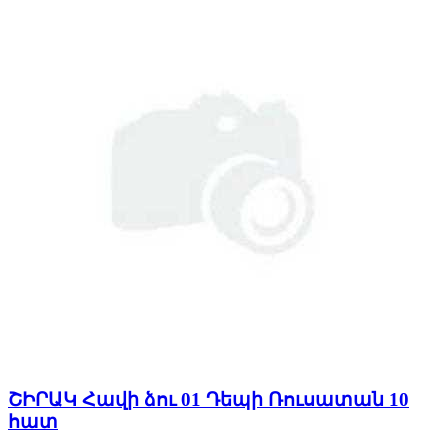
ՇԻՐԱԿ Հավի ձու 01 Դեպի Ռուսատան 10
հատ