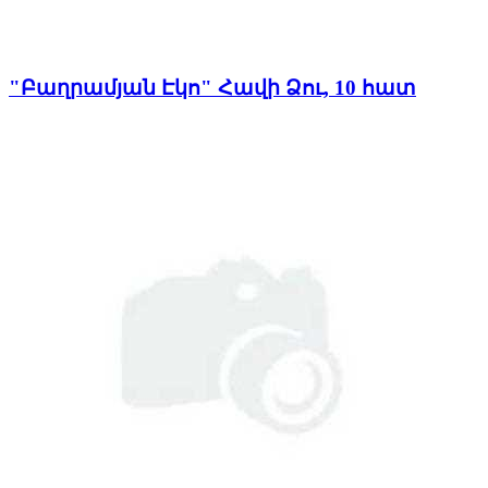
"Բաղրամյան Էկո" Հավի Ձու, 10 հատ