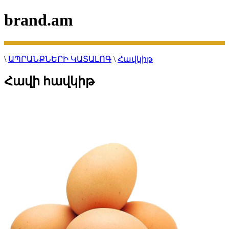
brand.am
\
ԱՊՐԱՆՔՆԵՐԻ ԿԱՏԱԼՈԳ
\
Հավկիթ
Հավի հավկիթ