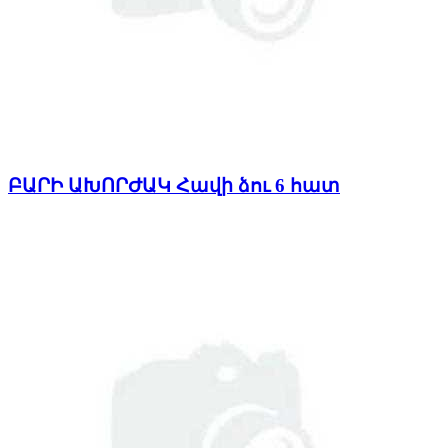
ԲԱՐԻ ԱԽՈՐԺԱԿ Հավի ձու 6 հատ