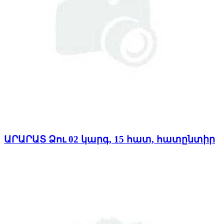
ԱՐԱՐԱՏ Ձու 02 կարգ, 15 հատ, հատընտիր