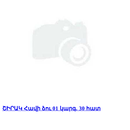
ՇԻՐԱԿ Հավի ձու 01 կարգ, 30 հատ