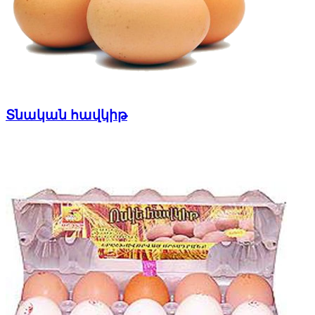
Տնական հավկիթ