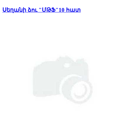
Սեղանի ձու "ՄԹՖ"10 հատ