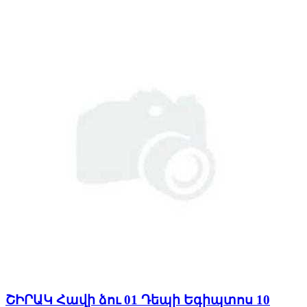
ՇԻՐԱԿ Հավի ձու 01 Դեպի Եգիպտոս 10