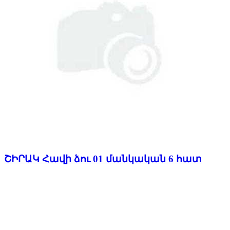
ՇԻՐԱԿ Հավի ձու 01 մանկական 6 հատ