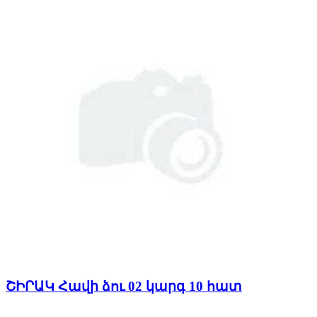
ՇԻՐԱԿ Հավի ձու 02 կարգ 10 հատ