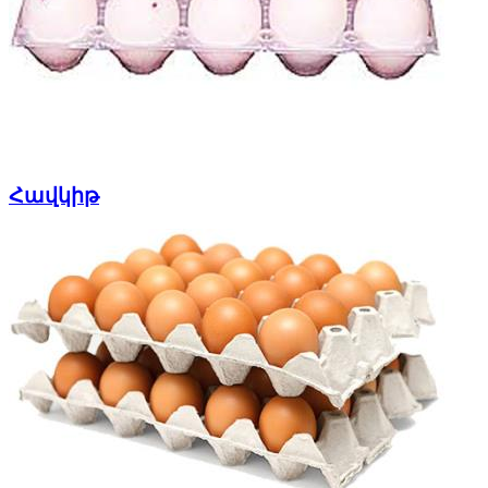
Հավկիթ