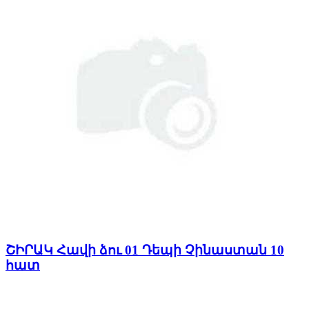
ՇԻՐԱԿ Հավի ձու 01 Դեպի Չինաստան 10
հատ