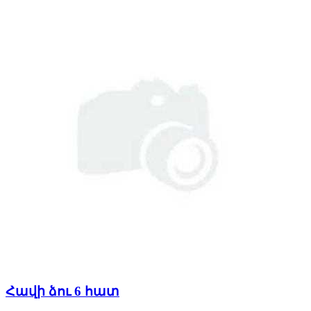
Հավի ձու 6 հատ