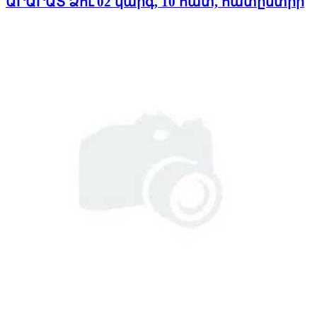
ԱՐԱՐԱՏ Ձու 02 կարգ, 10 հատ, հատընտիր