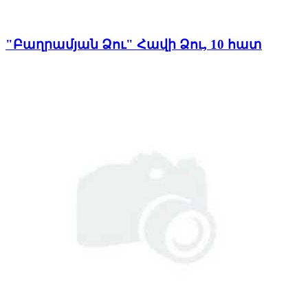
"Բաղրամյան Ձու" Հավի Ձու, 10 հատ