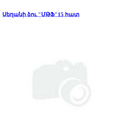
Սեղանի ձու "ՄԹՖ"15 հատ