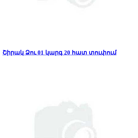
Շիրակ Ձու 01 կարգ 20 հատ տուփում