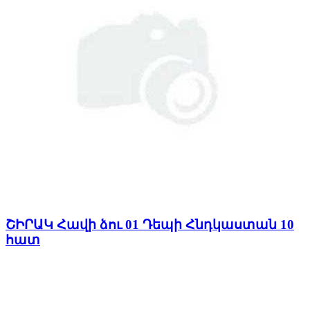
ՇԻՐԱԿ Հավի ձու 01 Դեպի Հնդկաստան 10
հատ