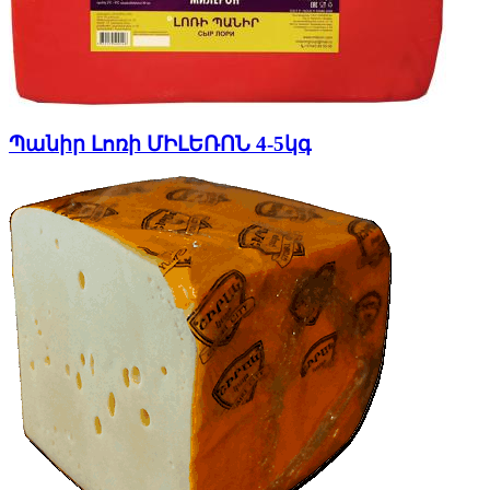
Պանիր Լոռի ՄԻԼԵՌՈՆ 4-5կգ