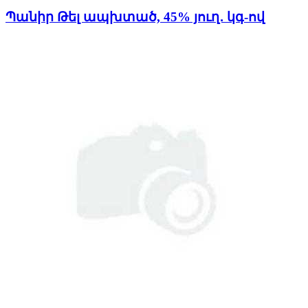
Պանիր Թել ապխտած, 45% յուղ․ կգ-ով