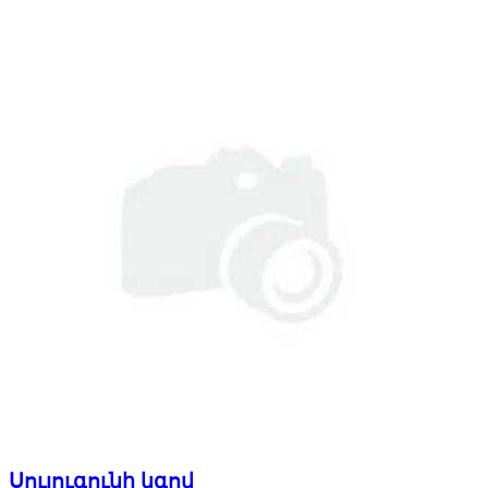
Սուլուգունի կգով