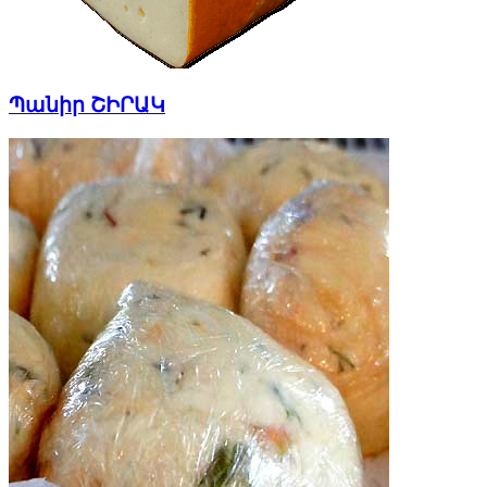
Պանիր ՇԻՐԱԿ