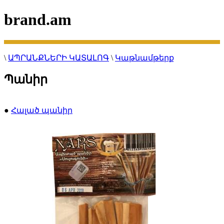
brand.am
\
ԱՊՐԱՆՔՆԵՐԻ ԿԱՏԱԼՈԳ
\
Կաթնամթերք
Պանիր
●
Հալած պանիր