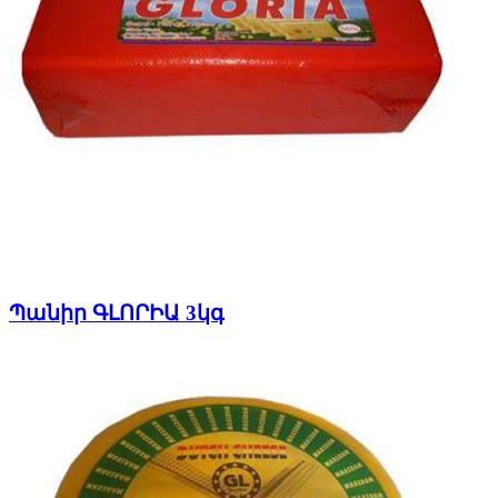
Պանիր ԳԼՈՐԻԱ 3կգ