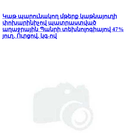
Կաթ պարունակող մթերք կաթնայուղի
փոխարինիչով պատրաստված
աղաջրային Պանրի տեխնոլոգիայով 47%
յուղ․ Ուրցով, կգ-ով