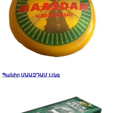
Պանիր ՄԱԱԶԴԱՄ 12կգ