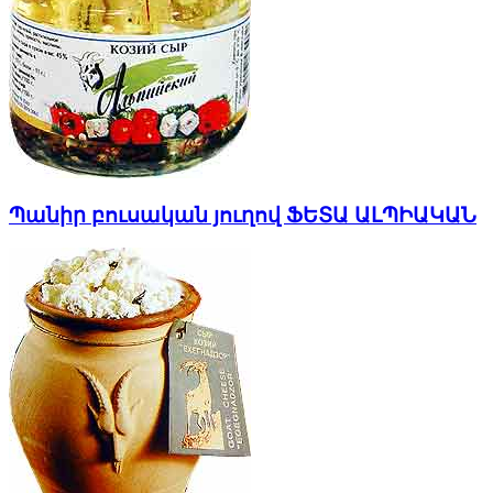
Պանիր բուսական յուղով ՖԵՏԱ ԱԼՊԻԱԿԱՆ