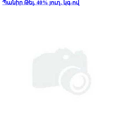
Պանիր Թել, 40% յուղ․ կգ-ով