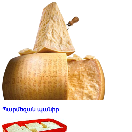
Պարմեզան պանիր