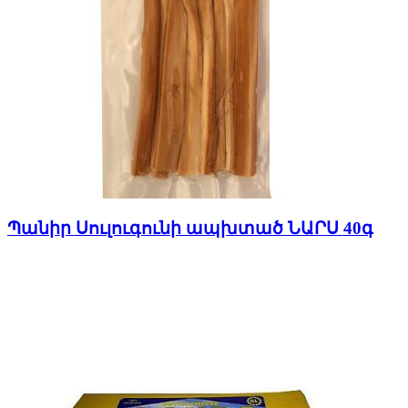
Պանիր Սուլուգունի ապխտած ՆԱՐՍ 40գ