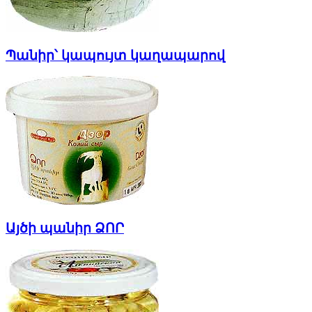
Պանիր՝ կապույտ կաղապարով
Այծի պանիր ՁՈՐ