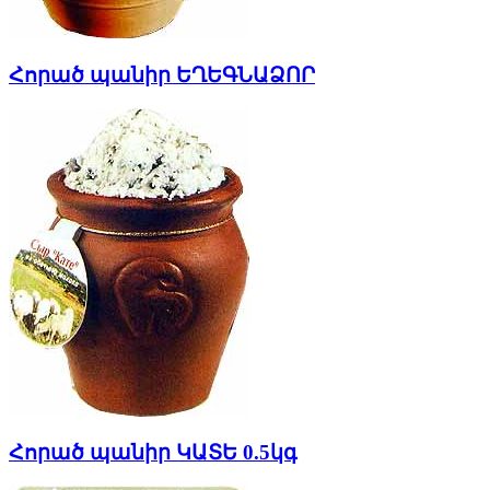
Հորած պանիր ԵՂԵԳՆԱՁՈՐ
Հորած պանիր ԿԱՏԵ 0.5կգ