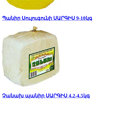
Պանիր Սուլուգունի ՍԱՐԳԻՍ 9-10կգ
Չանախ պանիր ՍԱՐԳԻՍ 4.2-4.5կգ