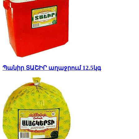
Պանիր ՏԱՇԻՐ աղաջրում 12.5կգ