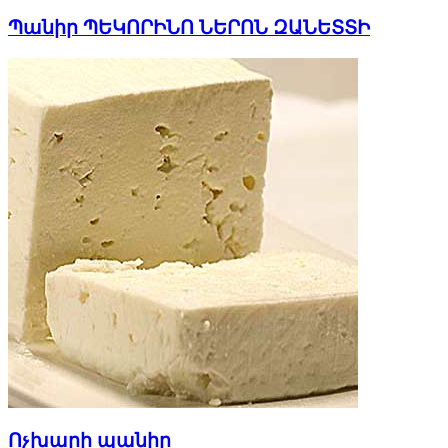
Պանիր ՊԵԿՈՐԻՆՈ ՆԵՐՈՆ ԶԱՆԵՏՏԻ
Ոչխարի պանիր