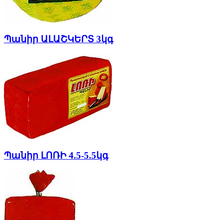
Պանիր ԱԼԱՇԿԵՐՏ 3կգ
Պանիր ԼՈՌԻ 4.5-5.5կգ