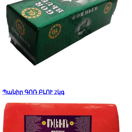
Պանիր ԳՈՌ ԲԼՈՒ 2կգ