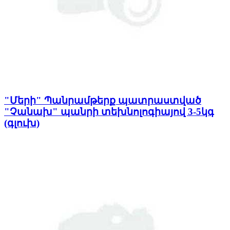
"Մերի" Պանրամթերք պատրաստված
"Չանախ" պանրի տեխնոլոգիայով 3-5կգ
(գլուխ)