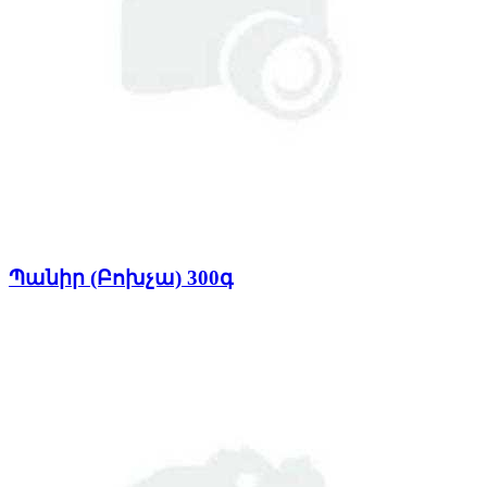
Պանիր (Բոխչա) 300գ