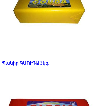
Պանիր ԳԱՈՒԴԱ 3կգ