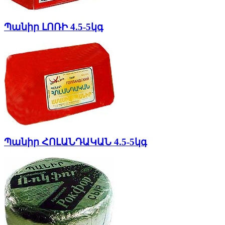
Պանիր ԼՈՌԻ 4.5-5կգ
Պանիր ՀՈԼԱՆԴԱԿԱՆ 4.5-5կգ