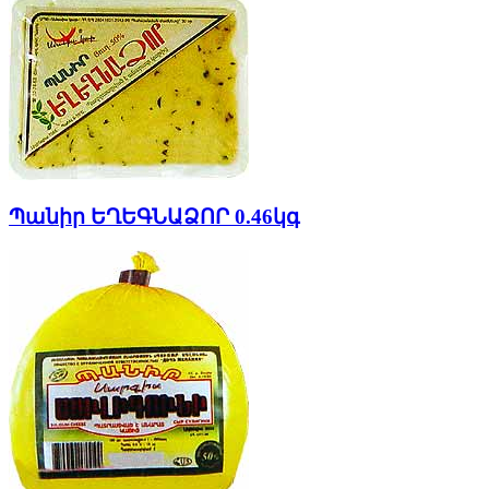
Պանիր ԵՂԵԳՆԱՁՈՐ 0.46կգ