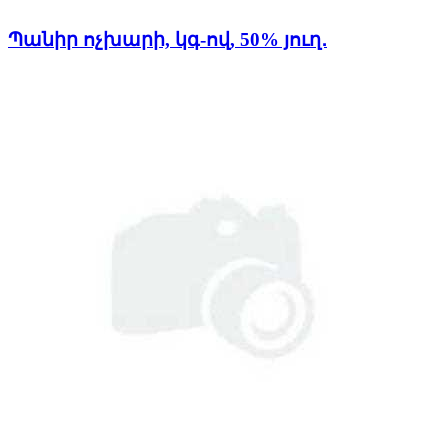
Պանիր ոչխարի, կգ-ով, 50% յուղ․