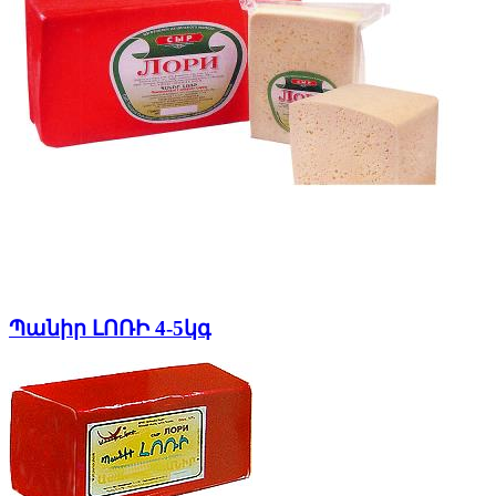
Պանիր ԼՈՌԻ 4-5կգ