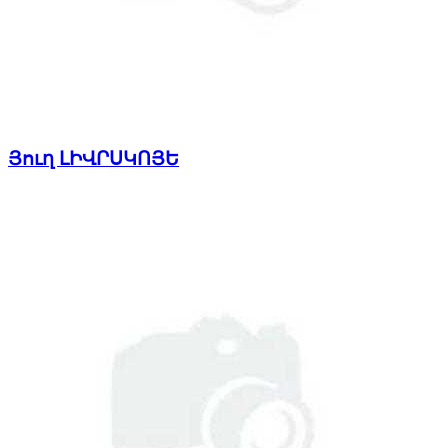
Յուղ ԼԻՎՐՍԿՈՅԵ