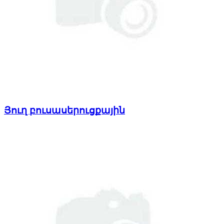
Յուղ բուսասերուցքային