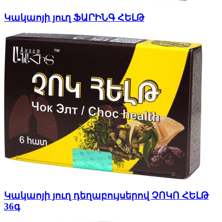
Կակաոյի յուղ ՖԱՐԻՆԳ ՀԵԼԹ
Կակաոյի յուղ դեղաբույսերով ՉՈԿՈ ՀԵԼԹ
36գ