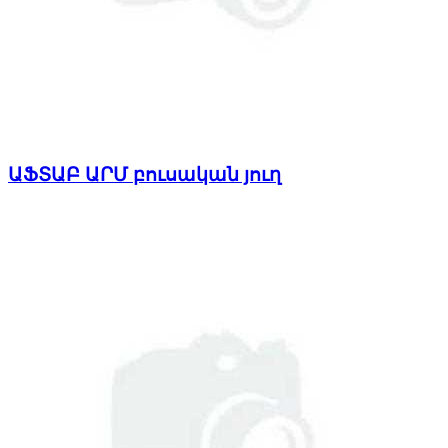
ԱՖՏԱԲ ԱՐՄ բուսական յուղ