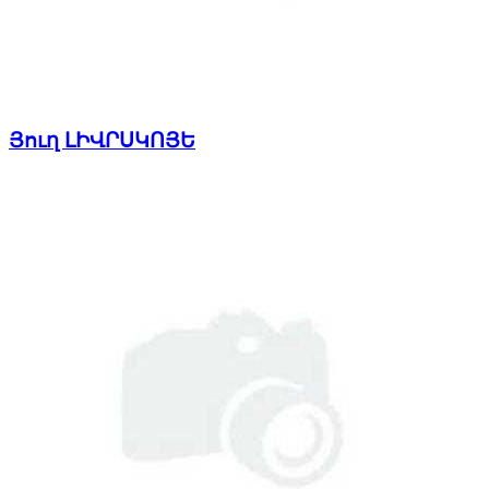
Յուղ ԼԻՎՐՍԿՈՅԵ