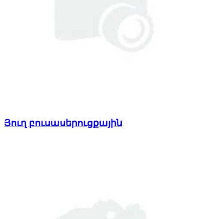
Յուղ բուսասերուցքային