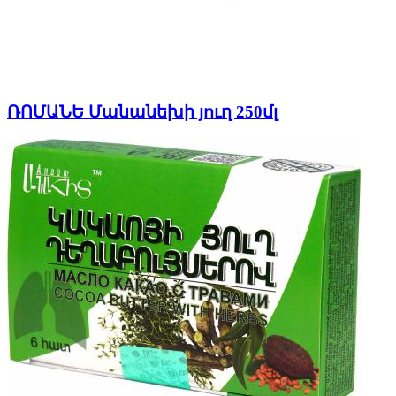
ՌՈՄԱՆԵ Մանանեխի յուղ 250մլ