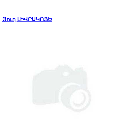
Յուղ ԼԻՎՐՍԿՈՅԵ