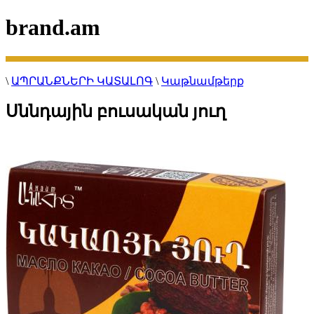
brand.am
\
ԱՊՐԱՆՔՆԵՐԻ ԿԱՏԱԼՈԳ
\
Կաթնամթերք
Սննդային բուսական յուղ