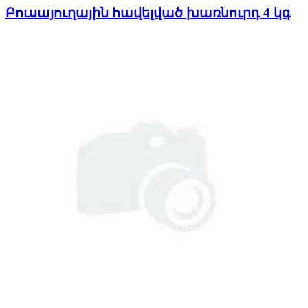
Բուսայուղային հավելված խառնուրդ 4 կգ