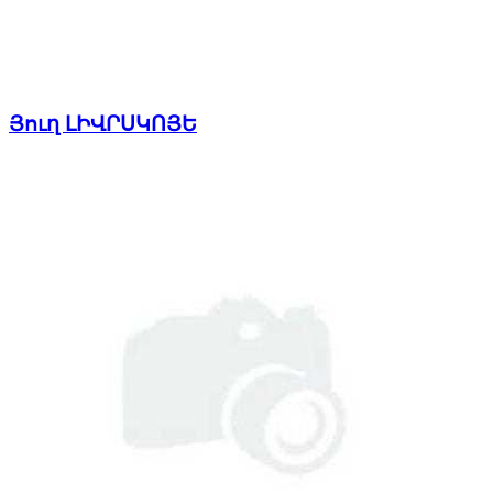
Յուղ ԼԻՎՐՍԿՈՅԵ