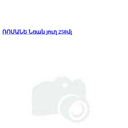
ՌՈՄԱՆԵ Նռան յուղ 250մլ