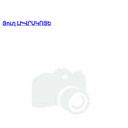
Յուղ ԼԻՎՐՍԿՈՅԵ