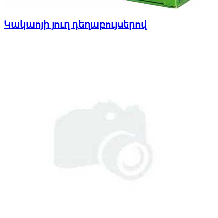
Կակաոյի յուղ դեղաբույսերով