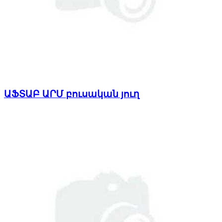
ԱՖՏԱԲ ԱՐՄ բուսական յուղ