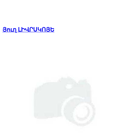
Յուղ ԼԻՎՐՍԿՈՅԵ