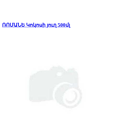
ՌՈՄԱՆԵ Կոկոսի յուղ 500մլ