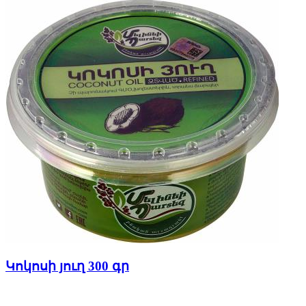
Կոկոսի յուղ 300 գր