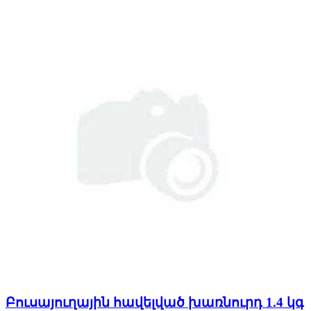
Բուսայուղային հավելված խառնուրդ 1.4 կգ