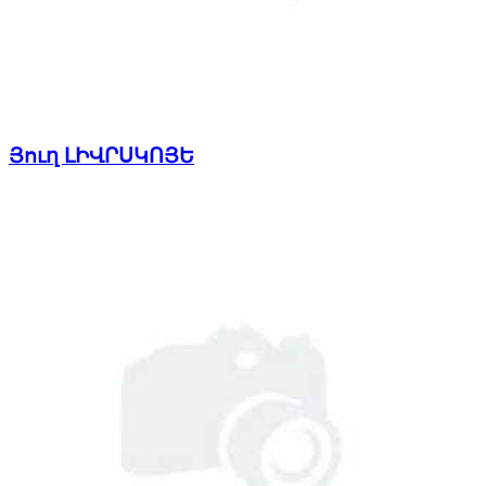
Յուղ ԼԻՎՐՍԿՈՅԵ