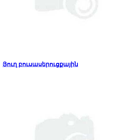
Յուղ բուսասերուցքային