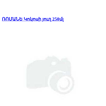
ՌՈՄԱՆԵ Կոկոսի յուղ 250մլ