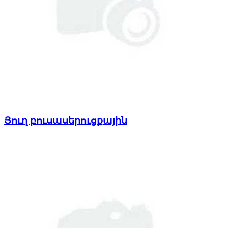
Յուղ բուսասերուցքային