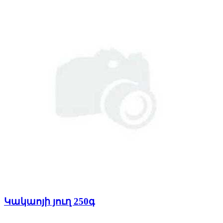
Կակաոյի յուղ 250գ