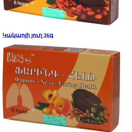
Կակաոյի յուղ 36գ