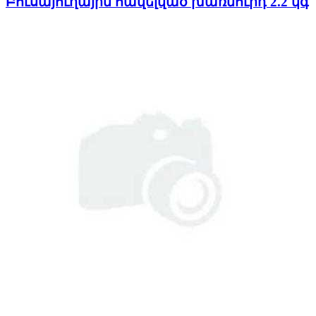
Բուսայուղային հավելված խառնուրդ 2.2 կգ