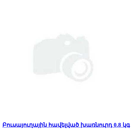
Բուսայուղային հավելված խառնուրդ 0.8 կգ