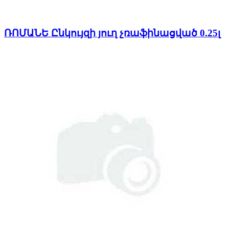
ՌՈՄԱՆԵ Ընկույզի յուղ չռաֆինացված 0.25լ