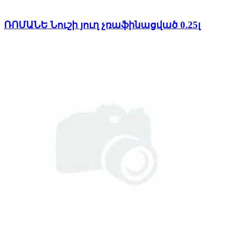
ՌՈՄԱՆԵ Նուշի յուղ չռաֆինացված 0.25լ