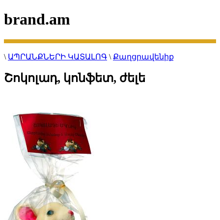
brand.am
\
ԱՊՐԱՆՔՆԵՐԻ ԿԱՏԱԼՈԳ
\
Քաղցրավենիք
Շոկոլադ, կոնֆետ, ժելե