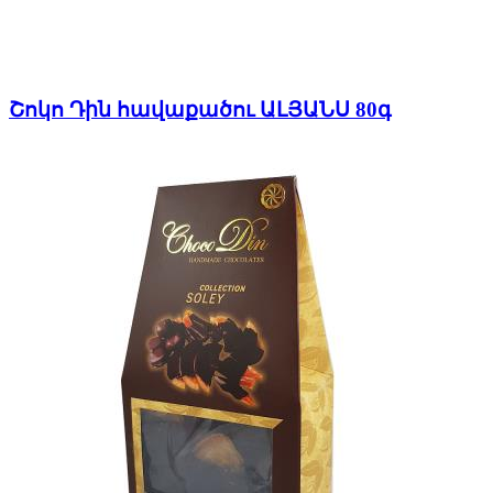
Շոկո Դին հավաքածու ԱԼՅԱՆՍ 80գ