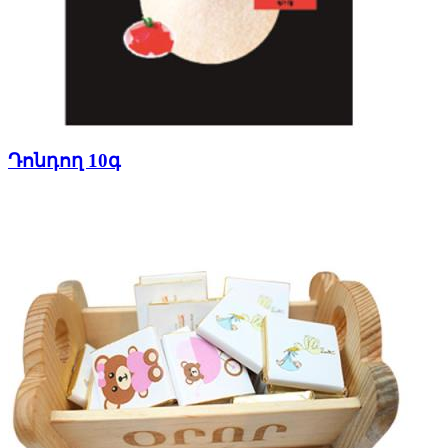
Դոնդող 10գ