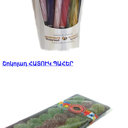
Շոկոլադ ՀԱՏՈՒԿ ՊԱՀԵՐ