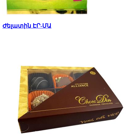
Ժելատին ԷՐ-ՄԱ