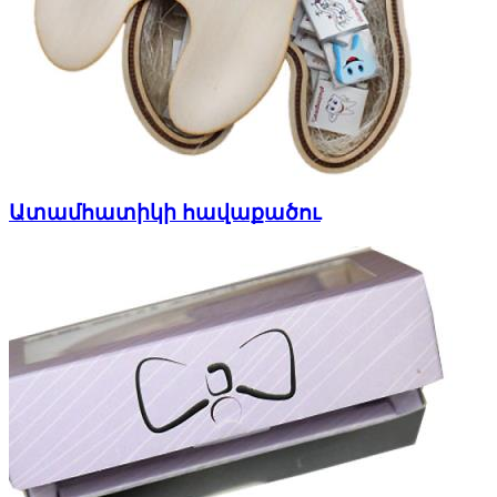
Ատամհատիկի հավաքածու