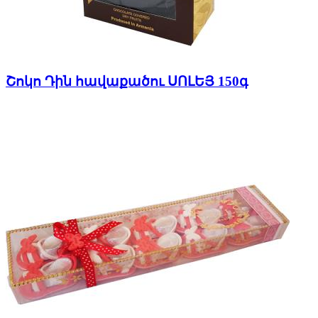
Շոկո Դին հավաքածու ՍՈԼԵՅ 150գ