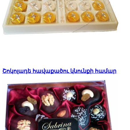
Շոկոլադե հավաքածու կնունքի համար