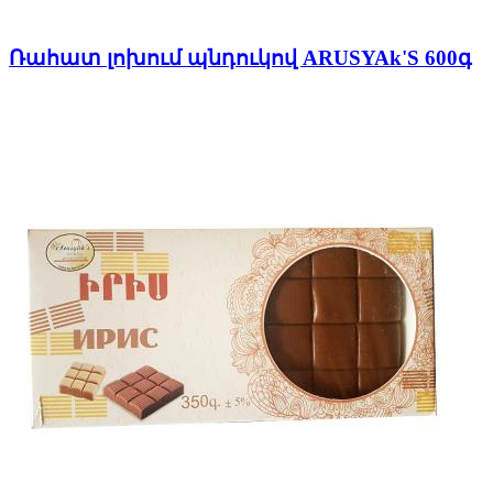
Ռահատ լոխում պնդուկով ARUSYAk'S 600գ