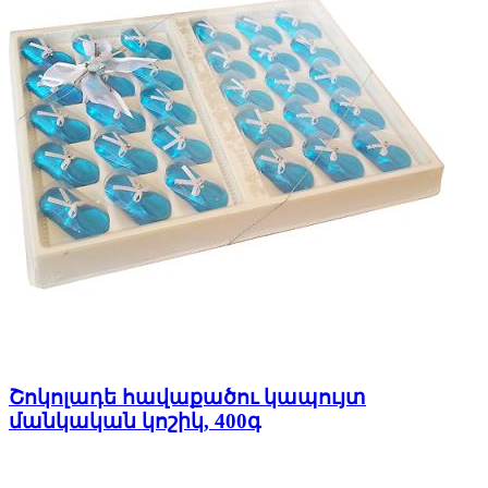
Շոկոլադե հավաքածու կապույտ
մանկական կոշիկ, 400գ