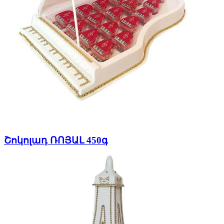
Շոկոլադ ՌՈՅԱԼ 450գ