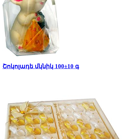
Շոկոլադե մկնիկ 100±10 գ