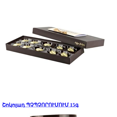
Շոկոլադ ՊՉՊՉՈՐՈՒՄՈՒՄ 15գ