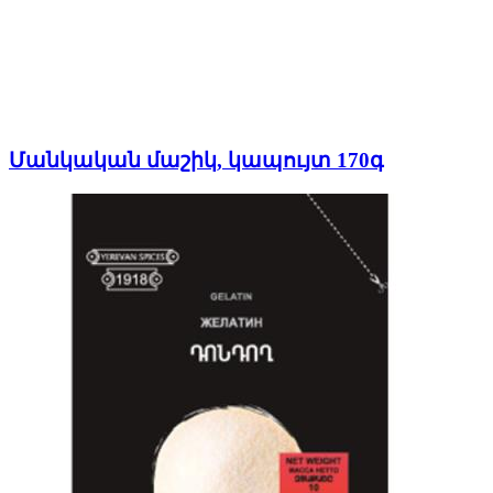
Մանկական մաշիկ, կապույտ 170գ