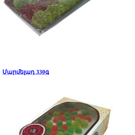
Մարմելադ 330գ