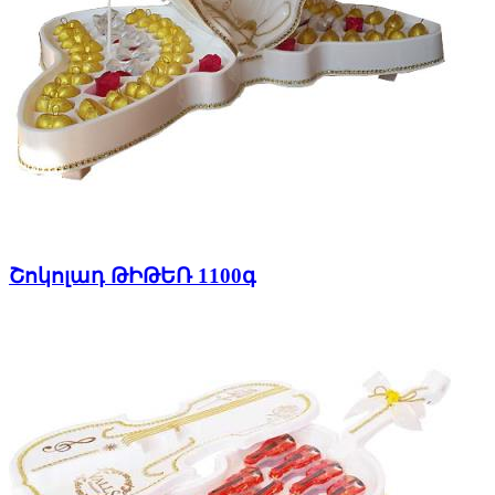
Շոկոլադ ԹԻԹԵՌ 1100գ