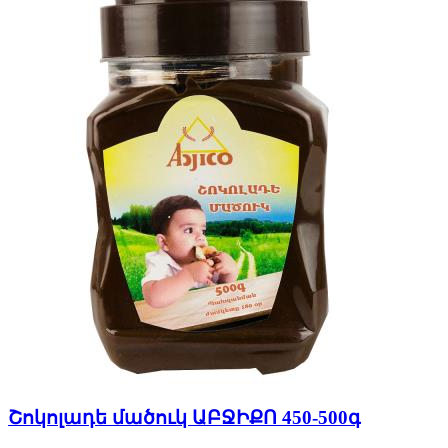
Շոկոլադե մածուկ ԱԲՋԻՔՈ 450-500գ