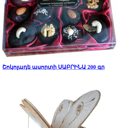
Շոկոլադե ասորտի ՍԱԲՐԻՆԱ 200 գր