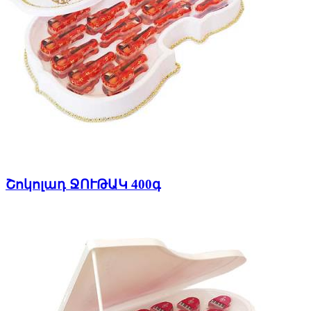
Շոկոլադ ՋՈՒԹԱԿ 400գ