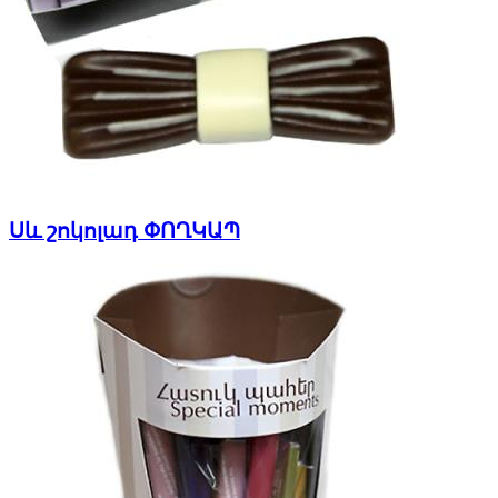
Սև շոկոլադ ՓՈՂԿԱՊ