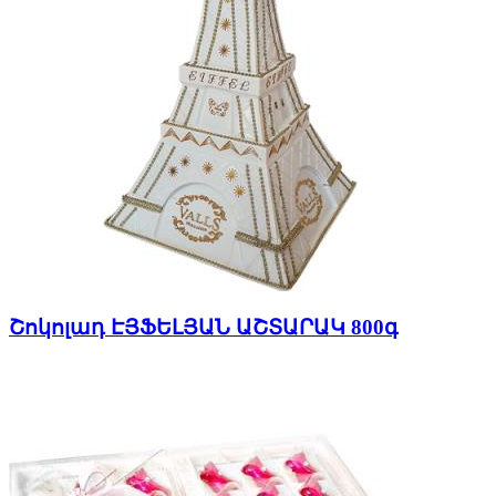
Շոկոլադ ԷՅՖԵԼՅԱՆ ԱՇՏԱՐԱԿ 800գ