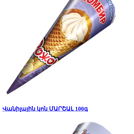
Վանիլային կոն ՄԱՐՇԱԼ 100գ