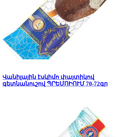
Վանիլային էսկիմո փայտիկով
գետնանուշով ՊՐԵՄՈԻՈՒՄ 70-72գր