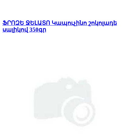
ՖՐՈԶԵ ՋԵԼԱՏՈ Կապուչինո շոկոլադե
սալիկով 350գր