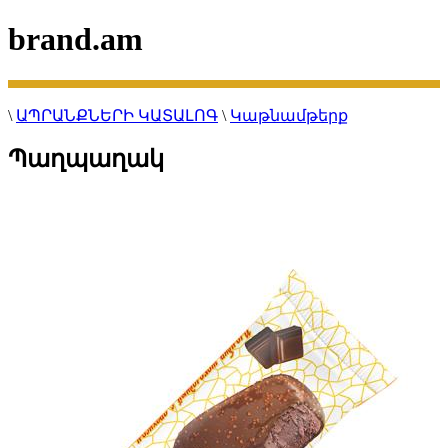
brand.am
\
ԱՊՐԱՆՔՆԵՐԻ ԿԱՏԱԼՈԳ
\
Կաթնամթերք
Պաղպաղակ