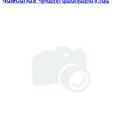
ԿԱԹՆԱՌԱՏ Պլոմբիր վանիլային 0.5կգ