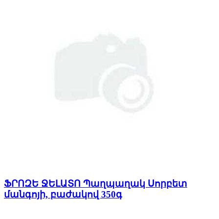
ՖՐՈԶԵ ՋԵԼԱՏՈ Պաղպաղակ Սորբետ
մանգոյի, բաժակով 350գ