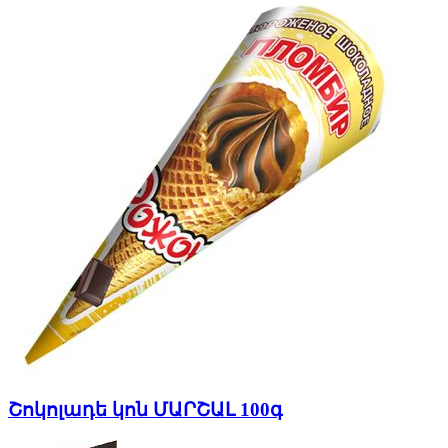
Շոկոլադե կոն ՄԱՐՇԱԼ 100գ