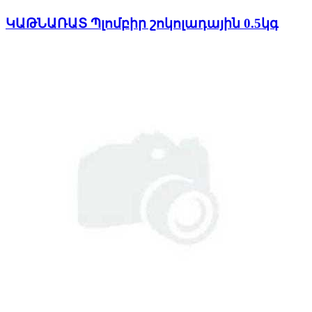
ԿԱԹՆԱՌԱՏ Պլոմբիր շոկոլադային 0.5կգ