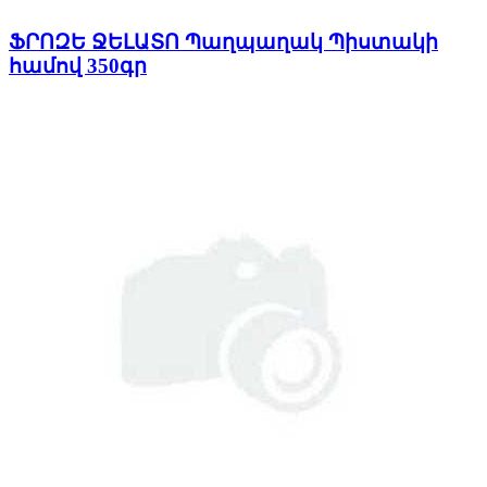
ՖՐՈԶԵ ՋԵԼԱՏՈ Պաղպաղակ Պիստակի
համով 350գր