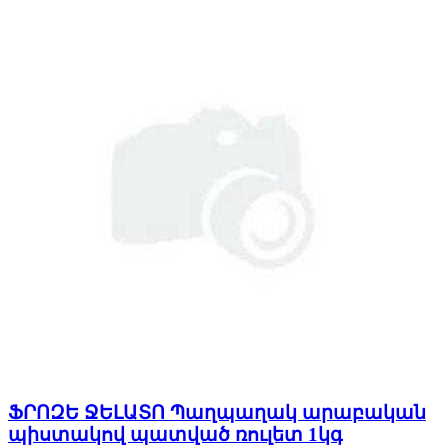
ՖՐՈԶԵ ՋԵԼԱՏՈ Պաղպաղակ արաբական
պիստակով պատված ռուլետ 1կգ