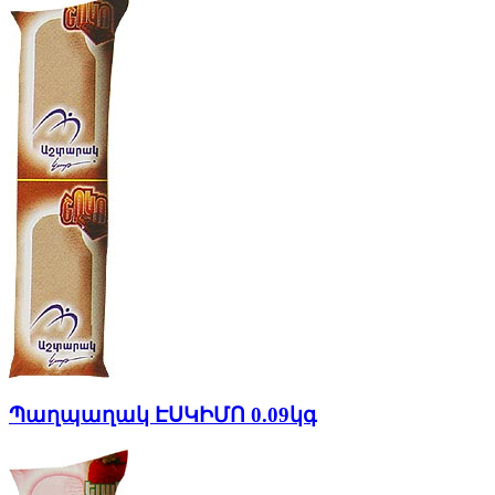
Պաղպաղակ ԷՍԿԻՄՈ 0.09կգ