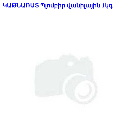
ԿԱԹՆԱՌԱՏ Պլոմբիր վանիլային 1կգ