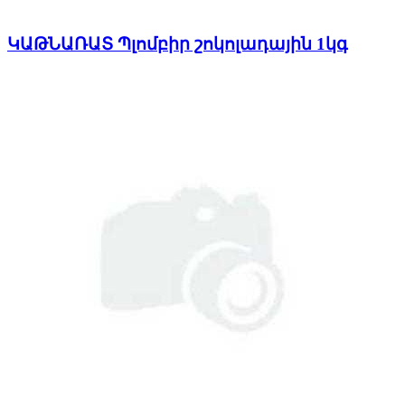
ԿԱԹՆԱՌԱՏ Պլոմբիր շոկոլադային 1կգ