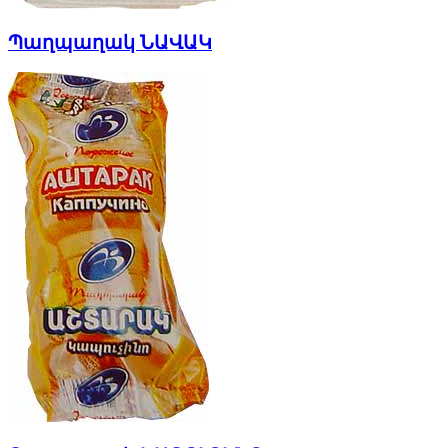
Պաղպաղակ ՆԱՎԱԿ