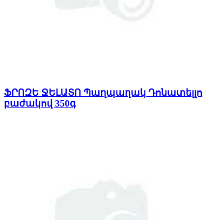
ՖՐՈԶԵ ՋԵԼԱՏՈ Պաղպաղակ Դոնատելլո
բաժակով 350գ