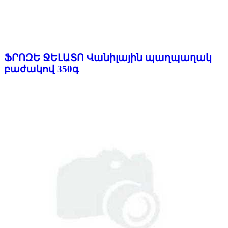
ՖՐՈԶԵ ՋԵԼԱՏՈ Վանիլային պաղպաղակ
բաժակով 350գ