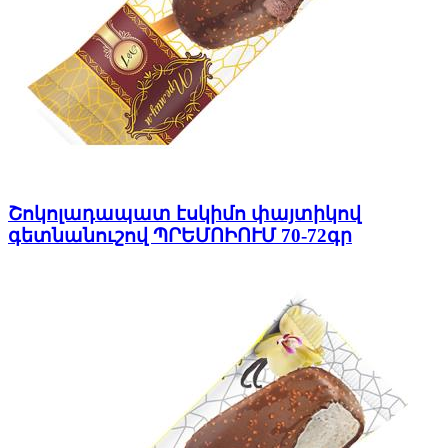
Շոկոլադապատ էսկիմո փայտիկով
գետնանուշով ՊՐԵՄՈԻՈՒՄ 70-72գր