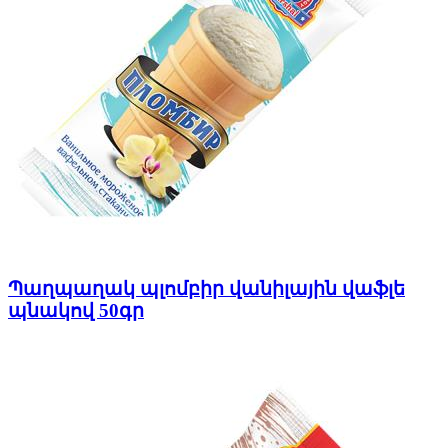
Պաղպաղակ պլոմբիր վանիլային վաֆլե
պնակով 50գր