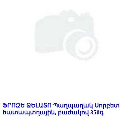
ՖՐՈԶԵ ՋԵԼԱՏՈ Պաղպաղակ Սորբետ
հատապտղային, բաժակով 350գ