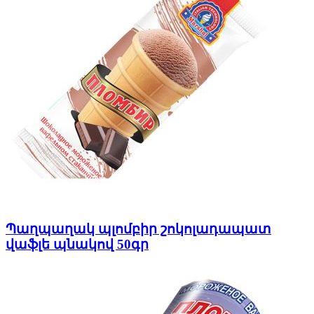
Պաղպաղակ պլոմբիր շոկոլադապատ
վաֆլե պնակով 50գր