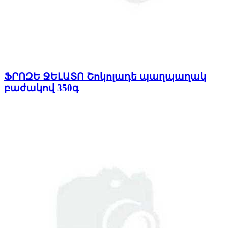
ՖՐՈԶԵ ՋԵԼԱՏՈ Շոկոլադե պաղպաղակ
բաժակով 350գ