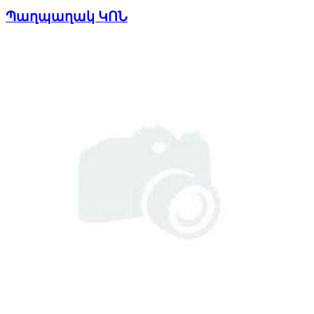
Պաղպաղակ ԿՈՆ