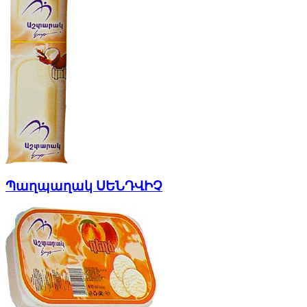
Պաղպաղակ ՍԵՆԴՎԻՉ