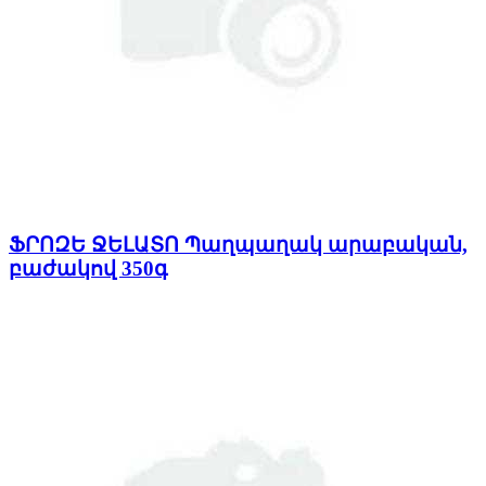
ՖՐՈԶԵ ՋԵԼԱՏՈ Պաղպաղակ արաբական,
բաժակով 350գ