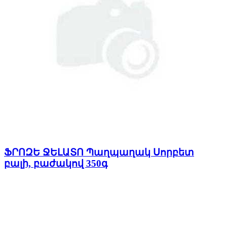
ՖՐՈԶԵ ՋԵԼԱՏՈ Պաղպաղակ Սորբետ
բալի, բաժակով 350գ