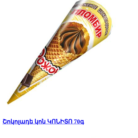
Շոկոլադե կոն ԿՈՆԻՏՈ 70գ