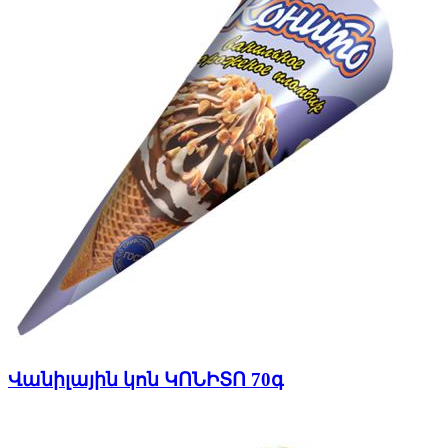
Վանիլային կոն ԿՈՆԻՏՈ 70գ