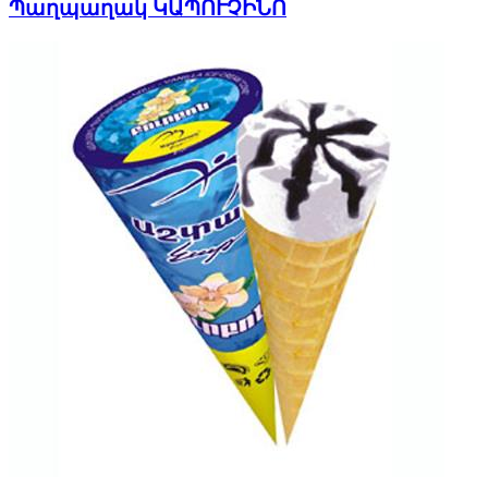
Պաղպաղակ ԿԱՊՈՒՉԻՆՈ