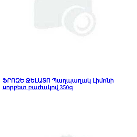
ՖՐՈԶԵ ՋԵԼԱՏՈ Պաղպաղակ Լիմոնի
սորբետ բաժակով 350գ