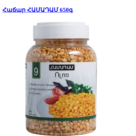
Հաճար ՀԱՄԱԴԱՄ 650գ