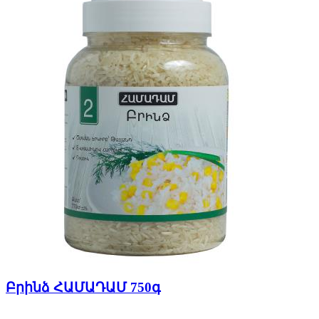
Բրինձ ՀԱՄԱԴԱՄ 750գ