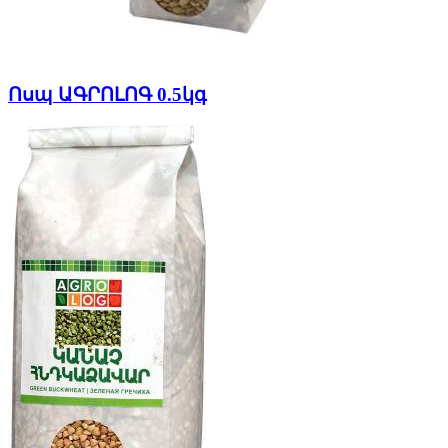
Ոսպ ԱԳՐՈԼՈԳ 0.5կգ