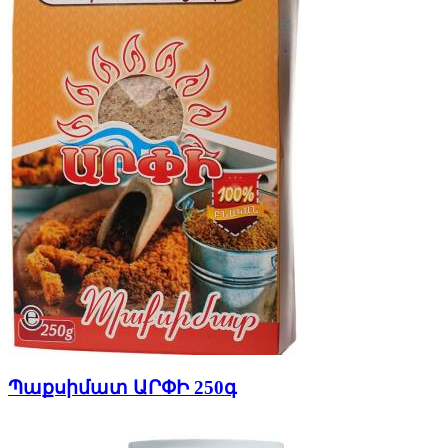
Պաքսիմատ ԱՐՓԻ 250գ