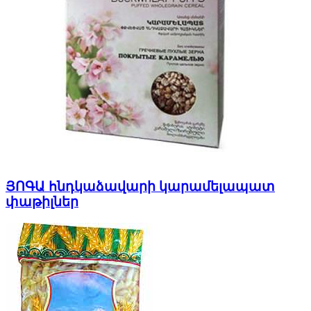
ՅՈԳԱ հնդկաձավարի կարամելապատ
փաթիլներ