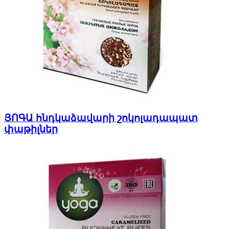
ՅՈԳԱ հնդկաձավարի շոկոլադապատ
փաթիլներ