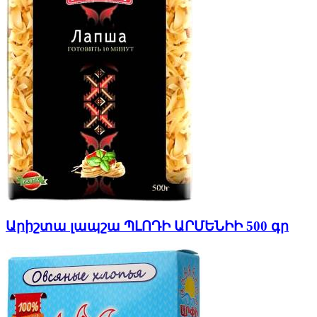
Արիշտա լապշա ՊԼՈԴԻ ԱՐՄԵՆԻԻ 500 գր