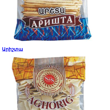
Արիշտա