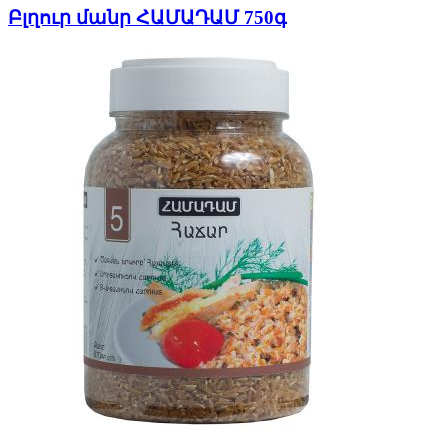
Բլղուր մանր ՀԱՄԱԴԱՄ 750գ