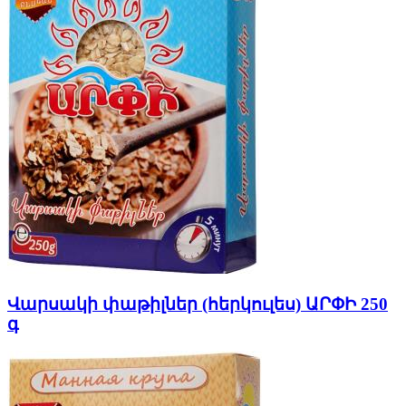
Վարսակի փաթիլներ (հերկուլես) ԱՐՓԻ 250
գ