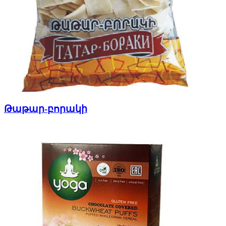
Թաթար-բորակի