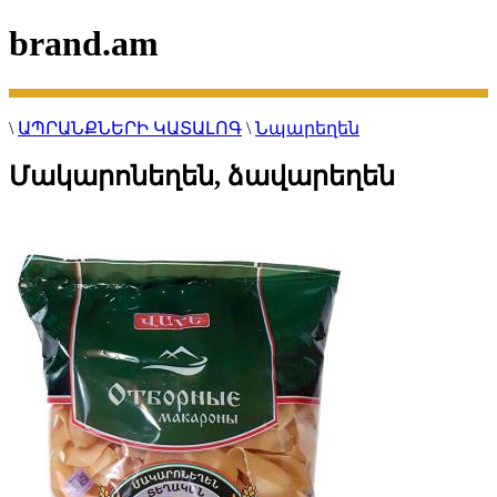
brand.am
\
ԱՊՐԱՆՔՆԵՐԻ ԿԱՏԱԼՈԳ
\
Նպարեղեն
Մակարոնեղեն, ձավարեղեն