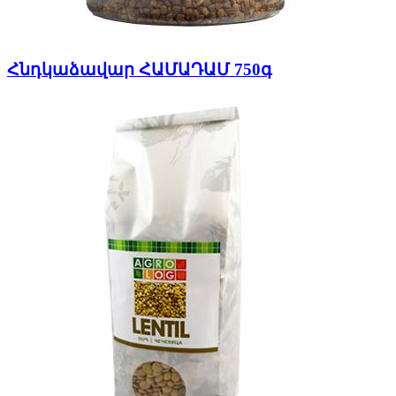
Հնդկաձավար ՀԱՄԱԴԱՄ 750գ