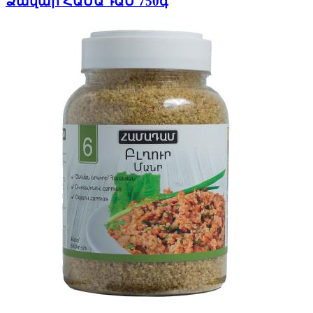
Ձավար ՀԱՄԱԴԱՄ 750գ