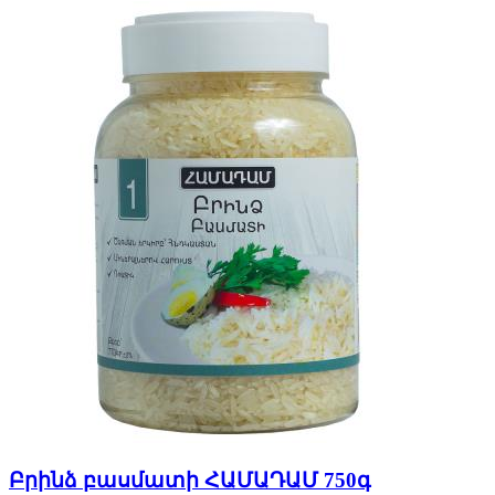
Բրինձ բասմատի ՀԱՄԱԴԱՄ 750գ