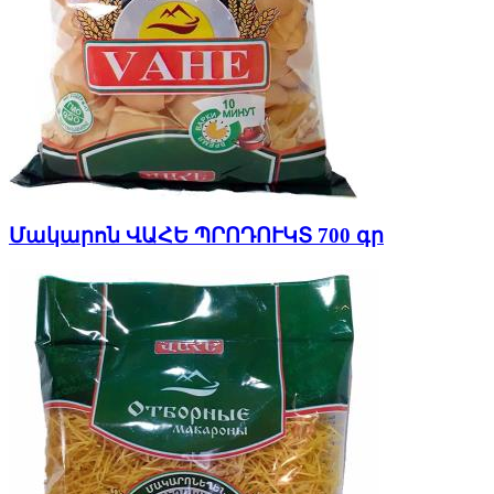
Մակարոն ՎԱՀԵ ՊՐՈԴՈՒԿՏ 700 գր