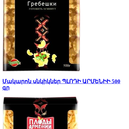
Մակարոն սնկիկներ ՊԼՈԴԻ ԱՐՄԵՆԻԻ 500
գր