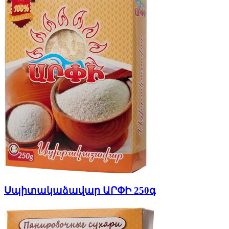
Սպիտակաձավար ԱՐՓԻ 250գ