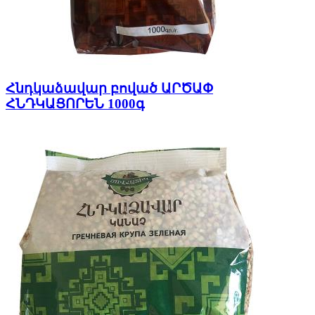
Հնդկաձավար բոված ԱՐԾԱՓ
ՀՆԴԿԱՑՈՐԵՆ 1000գ