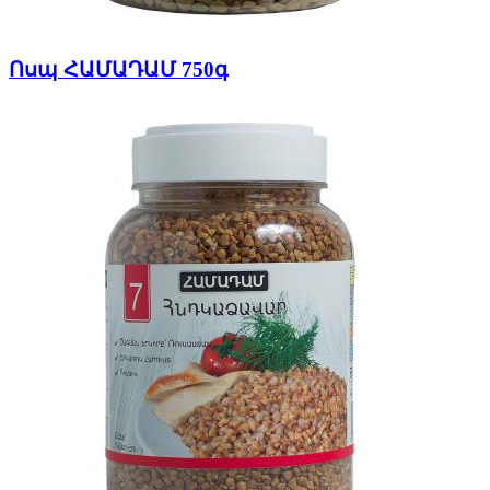
Ոսպ ՀԱՄԱԴԱՄ 750գ