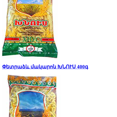
Փետրաձև մակարոն ԽՆՈՒՍ 400գ