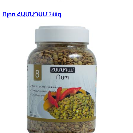
Ոլոռ ՀԱՄԱԴԱՄ 740գ