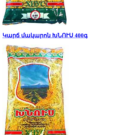
Կարճ մակարոն ԽՆՈՒՍ 400գ