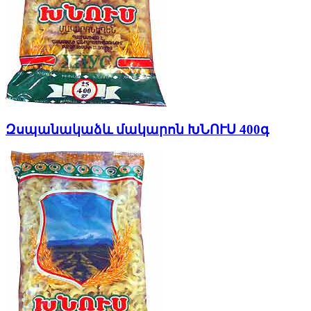
Զսպանակաձև մակարոն ԽՆՈՒՍ 400գ