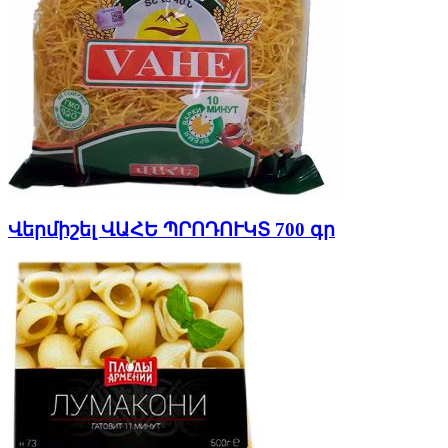
Վերմիշել ՎԱՀԵ ՊՐՈԴՈՒԿՏ 700 գր