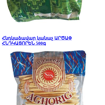
Հնդկաձավար կանաչ ԱՐԾԱՓ
ՀՆԴԿԱՑՈՐԵՆ 500գ