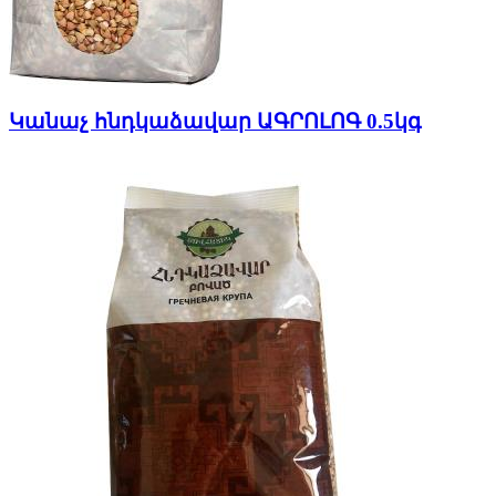
Կանաչ հնդկաձավար ԱԳՐՈԼՈԳ 0.5կգ