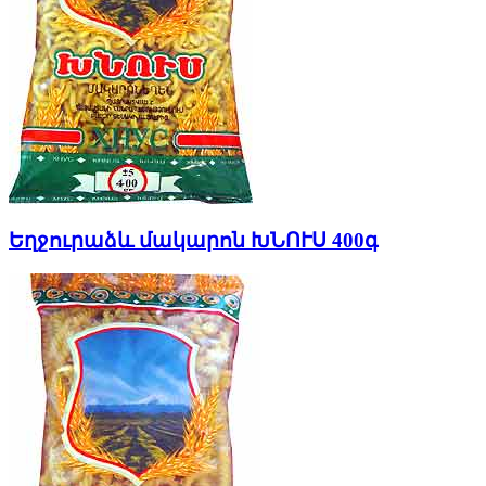
Եղջուրաձև մակարոն ԽՆՈՒՍ 400գ