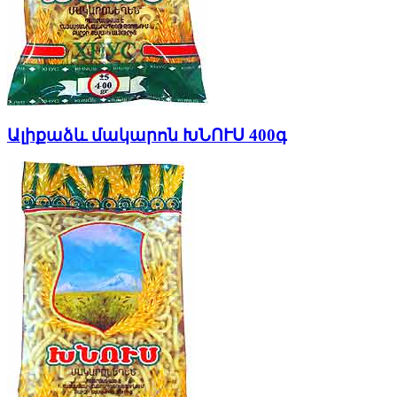
Ալիքաձև մակարոն ԽՆՈՒՍ 400գ