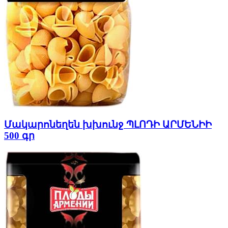
Մակարոնեղեն խխունջ ՊԼՈԴԻ ԱՐՄԵՆԻԻ
500 գր