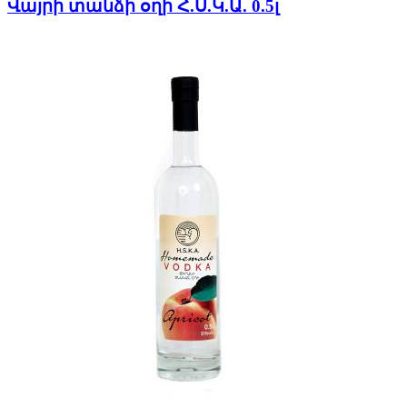
Վայրի տանձի օղի Հ.Ս.Կ.Ա. 0.5լ