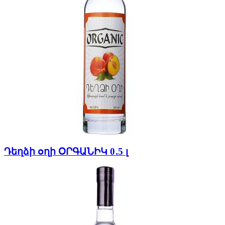
Դեղձի օղի ՕՐԳԱՆԻԿ 0․5 լ