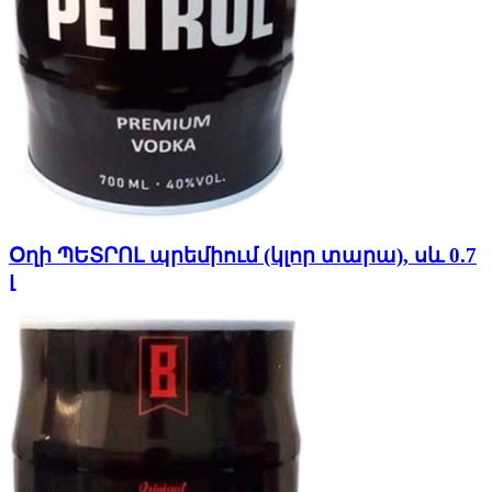
Օղի ՊԵՏՐՈԼ պրեմիում (կլոր տարա), սև 0.7
լ