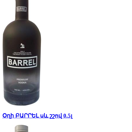
Օղի ԲԱՐՐԵԼ սև շշով 0.5լ