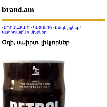
brand.am
\
ԱՊՐԱՆՔՆԵՐԻ ԿԱՏԱԼՈԳ
\
Ըմպելիքներ
\
Ալկոհոլային խմիչքներ
Օղի, սպիրտ, լիկյորներ