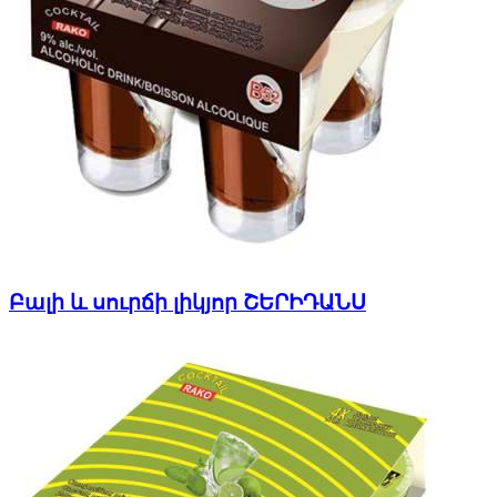
Բալի և սուրճի լիկյոր ՇԵՐԻԴԱՆՍ