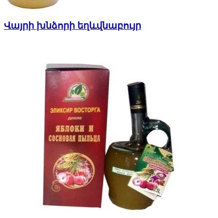
Վայրի խնձորի եղևվնաբույր