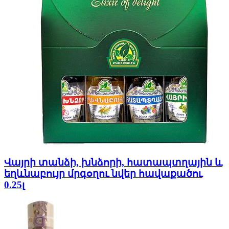
Վայրի տանձի, խնձորի, հատապտղային և
եղևնաբույր մրգօղու նվեր հավաքածու
0.25լ