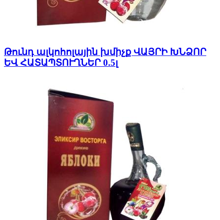
Թունդ ալկոհոլային խմիչք ՎԱՅՐԻ ԽՆՁՈՐ
ԵՎ ՀԱՏԱՊՏՈՒՂՆԵՐ 0.5լ