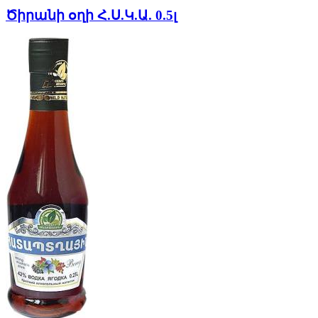
Ծիրանի օղի Հ.Ս.Կ.Ա. 0.5լ