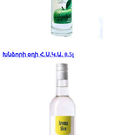
Խնձորի օղի Հ.Ս.Կ.Ա. 0.5լ