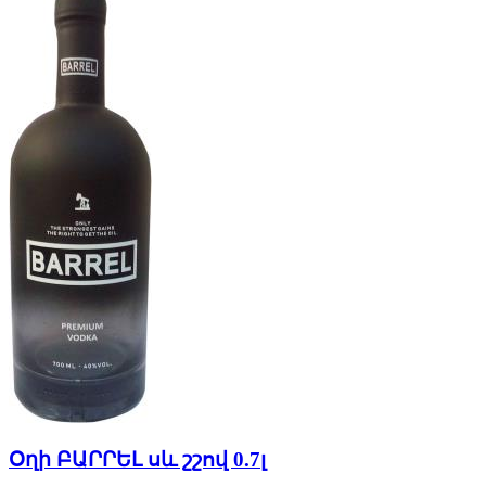
Օղի ԲԱՐՐԵԼ սև շշով 0.7լ