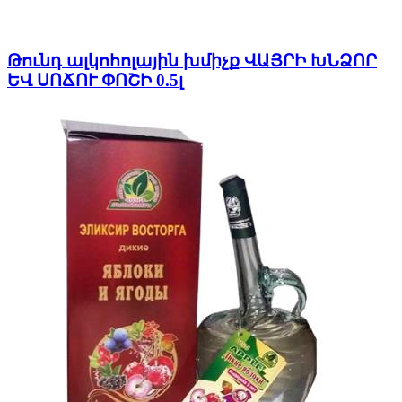
Թունդ ալկոհոլային խմիչք ՎԱՅՐԻ ԽՆՁՈՐ
ԵՎ ՍՈՃՈՒ ՓՈՇԻ 0.5լ