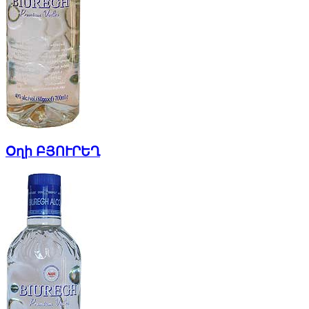
Օղի ԲՅՈՒՐԵՂ