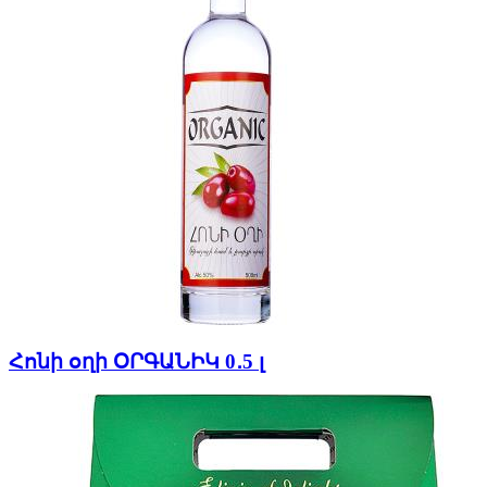
Հոնի օղի ՕՐԳԱՆԻԿ 0․5 լ