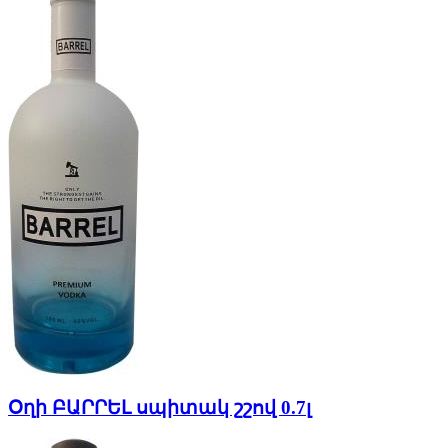
Օղի ԲԱՐՐԵԼ սպիտակ շշով 0.7լ