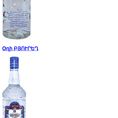
Օղի ԲՅՈՒՐԵՂ