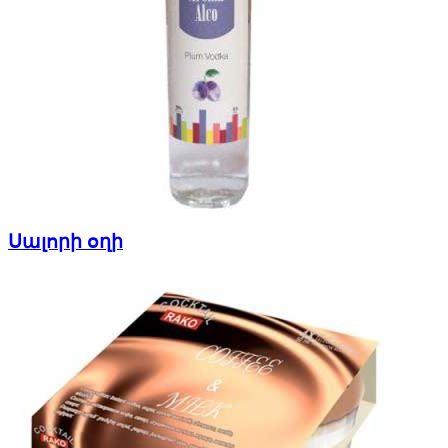
Սալորի օղի