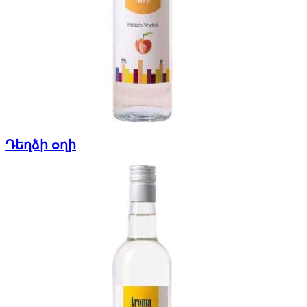
Դեղձի օղի