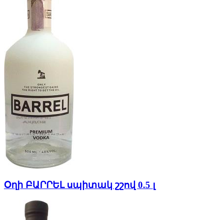
Օղի ԲԱՐՐԵԼ սպիտակ շշով 0.5 լ