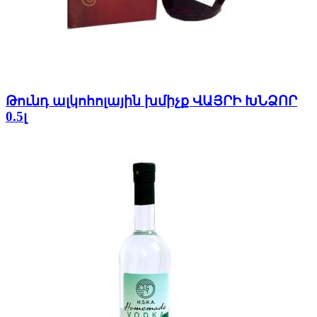
Թունդ ալկոհոլային խմիչք ՎԱՅՐԻ ԽՆՁՈՐ
0.5լ