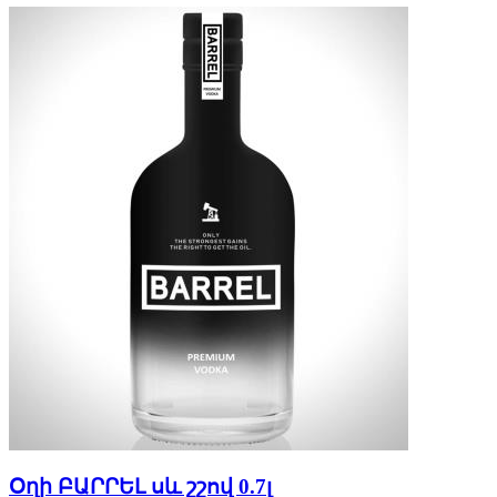
Օղի ԲԱՐՐԵԼ սև շշով 0.7լ