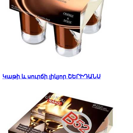
Կաթի և սուրճի լիկյոր ՇԵՐԻԴԱՆՍ