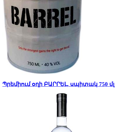
Պրեմիում օղի ԲԱՐՐԵԼ, սպիտակ 750 մլ