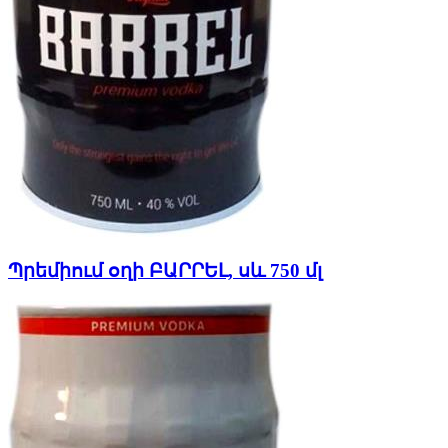
Պրեմիում օղի ԲԱՐՐԵԼ, սև 750 մլ