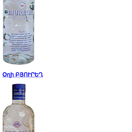
Օղի ԲՅՈՒՐԵՂ