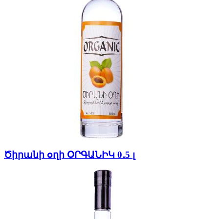
Ծիրանի օղի ՕՐԳԱՆԻԿ 0․5 լ