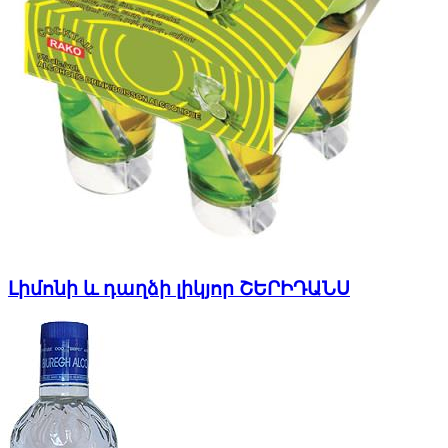
Լիմոնի և դաղձի լիկյոր ՇԵՐԻԴԱՆՍ