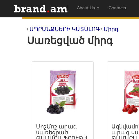
About Us
Contacts
ԱՊՐԱՆՔՆԵՐԻ ԿԱՏԱԼՈԳ
Միրգ
\
\
Սառեցված միրգ
ՄոշՄոշ արագ
Ազնվամո
սառեցրած
արագ ս
ԹԱՄԱՐԱ ՖՐՈՒԹ 1
ԹԱՄԱՐԱ 