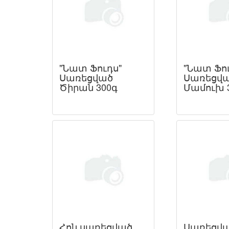
"Նատ Ֆուդս"
"Նատ Ֆու
Սառեցված
Սառեցվ
Ծիրան 300գ
Մամուխ 
Հոն սառեցված
Սառեցվ