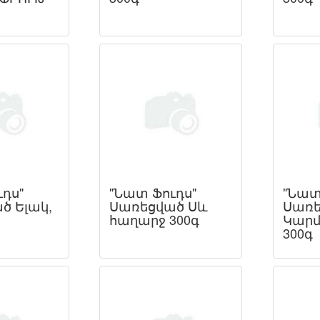
դս"
"Նատ Ֆուդս"
"Նատ
ծ Ելակ,
Սառեցված Սև
Սառե
հաղարջ 300գ
Կարմ
300գ