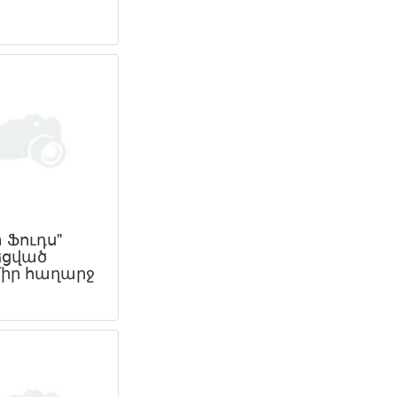
 Ֆուդս"
ցված
իր հաղարջ