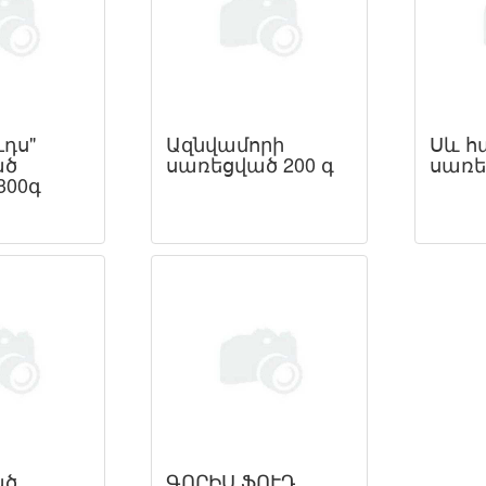
դս"
Ազնվամորի
Սև հ
ած
սառեցված 200 գ
սառե
300գ
ած
ԳՈՐԻՍ ՖՈՒԴ