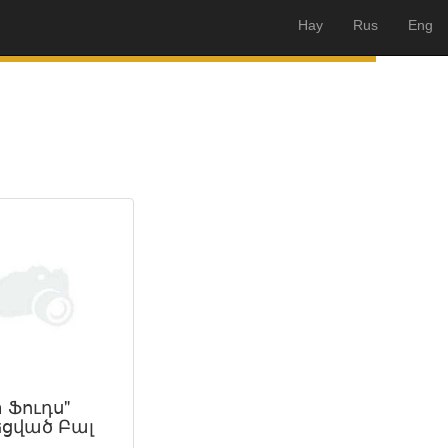
Hay
Rus
Eng
 Ֆուդս"
ցված Բալ