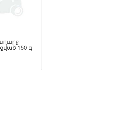
աղարջ
ցված 150 գ