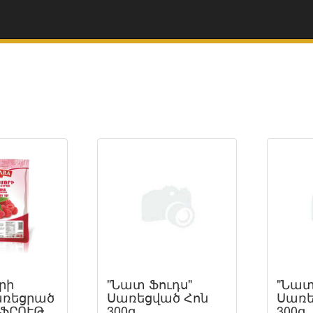
րի
"Նատ Ֆուդս"
"Նատ
առեցրած
Սառեցված Հոն
Սառե
ՖՐՈՒԹ
300գ
300գ