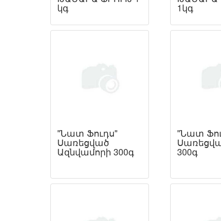
կգ
1կգ
"Նատ Ֆուդս"
"Նատ Ֆու
Սառեցված
Սառեցվա
Ազնվամորի 300գ
300գ