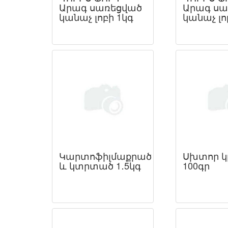
Արագ սառեցված
Արագ սա
կանաչ լոբի 1կգ
կանաչ լո
Կարտոֆիլմաքրած
Սխտոր կ
և կտրտած 1․5կգ
100գր