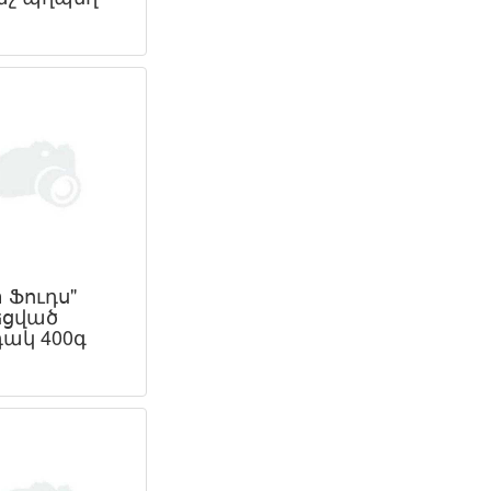
 Ֆուդս"
ցված
ակ 400գ