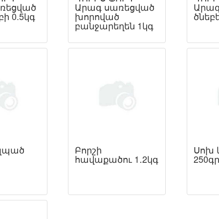
ռեցված
Արագ սառեցված
Արագ
բի 0.5կգ
խորոված
ծնեբե
բանջարեղեն 1կգ
լպած
Բորշի
Սոխ
հավաքածու 1․2կգ
250գ