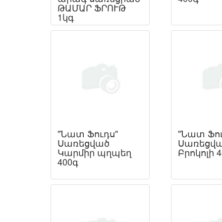
ԹԱՄԱՐ ՖՐՈՒԹ
1կգ
"Նատ Ֆուդս"
"Նատ Ֆու
Սառեցված
Սառեցվ
Կարմիր պղպեղ
Բրոկոլի 
400գ