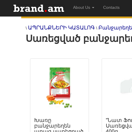
About Us
Contacts
ԱՊՐԱՆՔՆԵՐԻ ԿԱՏԱԼՈԳ
Բանջարեղե
\
\
Սառեցված բանջարե
Խառը
"Նատ Ֆու
բանջարեղեն
Սառեցվա
արագ սառեցրած
400գ