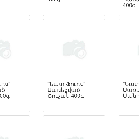
400գ
դս"
"Նատ Ֆուդս"
"Նատ
ած
Սառեցված
Սառե
400գ
Շուշան 400գ
Մանդ