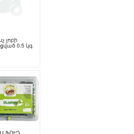
չ լոբի
ցված 0.5 կգ
Ս ՖՈՒԴ