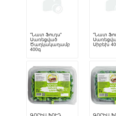
"Նատ Ֆուդս"
"Նատ Ֆու
Սառեցված
Սառեցվ
Ծաղկակաղամբ
Սիբեխ 40
400գ
ԳՈՐԻՍ ՖՈՒԴ
ԳՈՐԻՍ Ֆ