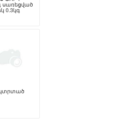
 սառեցված
կ 0.3կգ
 կտրտած
ր