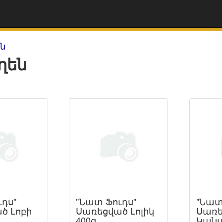
ն
ղեն
դս"
"Նատ Ֆուդս"
"Նատ
ծ Լոբի
Սառեցված Լոլիկ
Սառե
400գ
Կանա