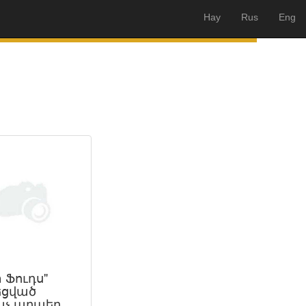
Hay
Rus
Eng
 Ֆուդս"
ցված
չ պղպեղ