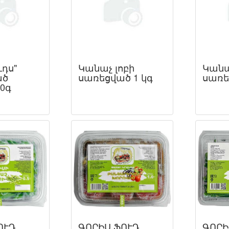
դս"
Կանաչ լոբի
Կանա
ած
սառեցված 1 կգ
սառե
0գ
ՈՒԴ
ԳՈՐԻՍ ՖՈՒԴ
ԳՈՐԻ