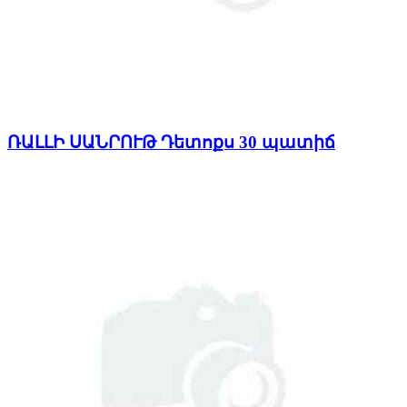
ՌԱԼԼԻ ՍԱՆՐՈՒԹ Դետոքս 30 պատիճ