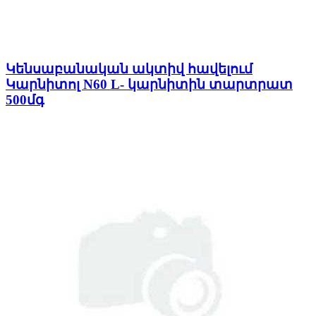
Կենսաբանական ակտիվ հավելում
Կարնիտոլ N60 L- կարնիտին տարտրատ
500մգ