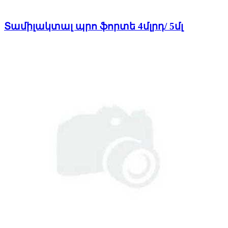
Տամիլակտալ պրո ֆորտե 4մլրդ/ 5մլ