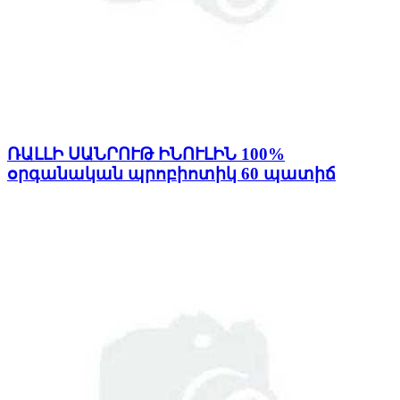
ՌԱԼԼԻ ՍԱՆՐՈՒԹ ԻՆՈՒԼԻՆ 100%
օրգանական պրոբիոտիկ 60 պատիճ