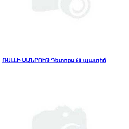
ՌԱԼԼԻ ՍԱՆՐՈՒԹ Դետոքս 60 պատիճ