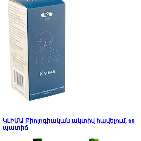
ԿԼԻՄԱ Բիոլոգիական ակտիվ հավելում, 60
պատիճ