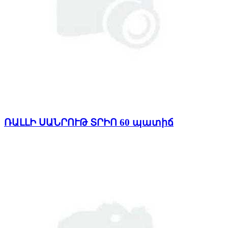
ՌԱԼԼԻ ՍԱՆՐՈՒԹ ՏՐԻՈ 60 պատիճ