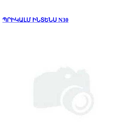
ՊՐԻԿԱԼՄ ԻՆՏԵՆՍ N30