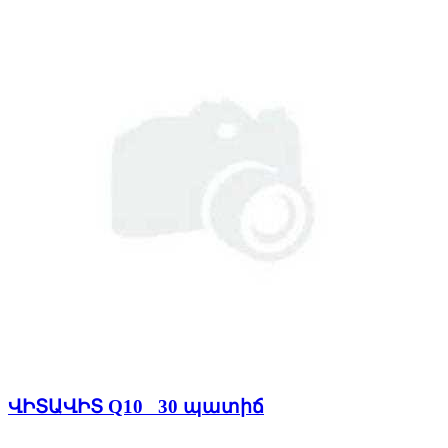
ՎԻՏԱՎԻՏ Q10 30 պատիճ