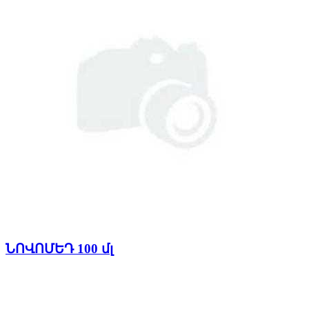
ՆՈՎՈՄԵԴ 100 մլ