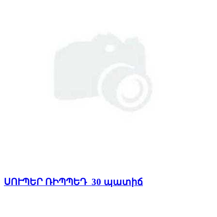
ՍՈՒՊԵՐ ՌԻՊՊԵԴ 30 պատիճ