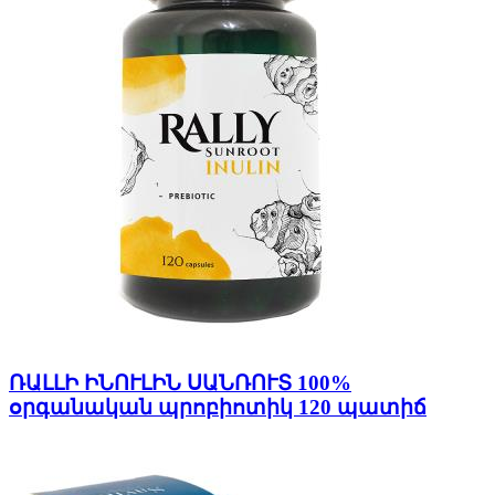
ՌԱԼԼԻ ԻՆՈՒԼԻՆ ՍԱՆՌՈՒՏ 100%
օրգանական պրոբիոտիկ 120 պատիճ