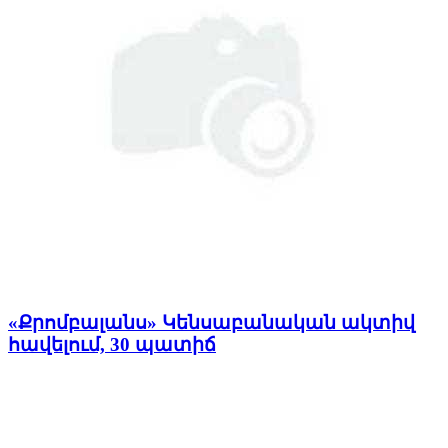
«Քրոմբալանս» Կենսաբանական ակտիվ
հավելում, 30 պատիճ