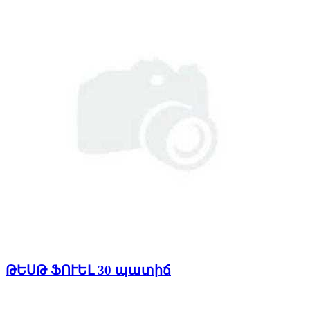
ԹԵՍԹ ՖՈՒԵԼ 30 պատիճ