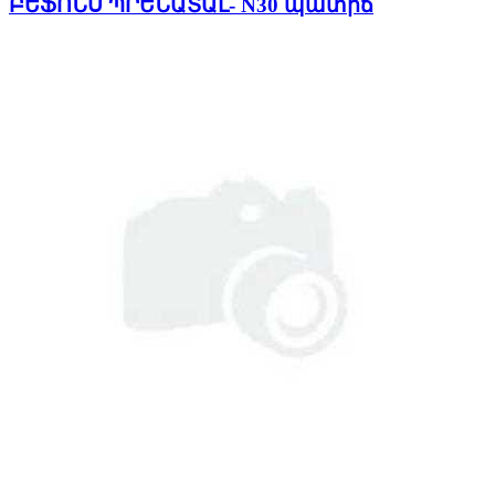
ԲԵՖՈՆՍ ՊՐԵՆԱՏԱԼ- N30 պատիճ