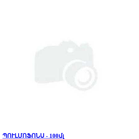
ՊՈՒԼՄՈՖՈՆՍ - 100մլ