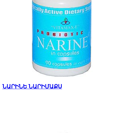
ՆԱՐԻՆԵ ՆԱՐԻՄԱՔՍ