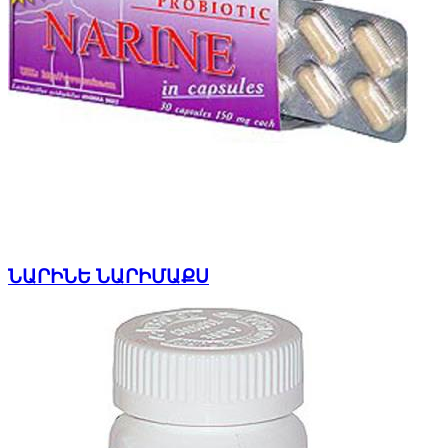
ՆԱՐԻՆԵ ՆԱՐԻՄԱՔՍ