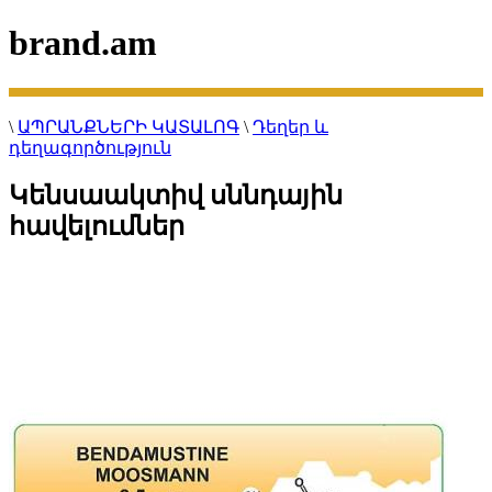
brand.am
\
ԱՊՐԱՆՔՆԵՐԻ ԿԱՏԱԼՈԳ
\
Դեղեր և
դեղագործություն
Կենսաակտիվ սննդային
հավելումներ