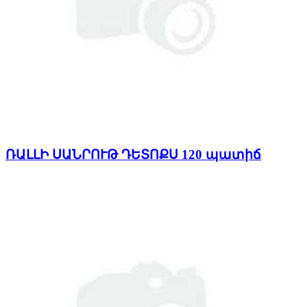
ՌԱԼԼԻ ՍԱՆՐՈՒԹ ԴԵՏՈՔՍ 120 պատիճ