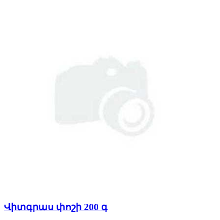
Վիտգրաս փոշի 200 գ