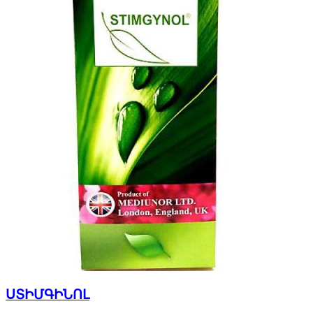
ՍՏԻՄԳԻՆՈԼ