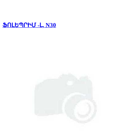
ՖՈԼԵՊՐԻՄ -Լ, N30