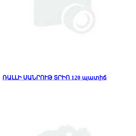
ՌԱԼԼԻ ՍԱՆՐՈՒԹ ՏՐԻՈ 120 պատիճ