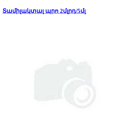
Տամիլակտալ պրո 2մլրդ/5մլ