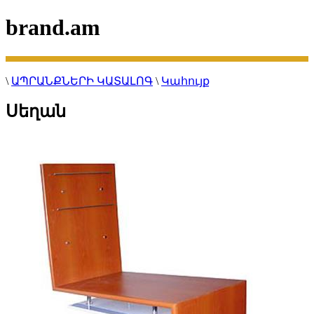
brand.am
\
ԱՊՐԱՆՔՆԵՐԻ ԿԱՏԱԼՈԳ
\
Կահույք
Սեղան