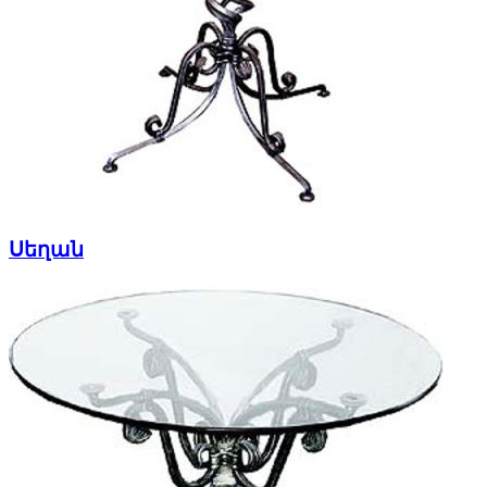
Սեղան