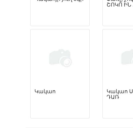
ՇՈԿՈ ԻՆ 
Կակաո
Կակաո 
ԴԱՌ