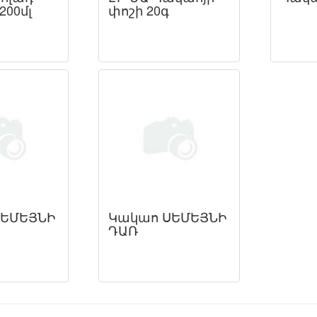
200մլ
փոշի 20գ
ՍԵՄԵՅՆԻ
Կակաո ՍԵՄԵՅՆԻ
ԴԱՌ