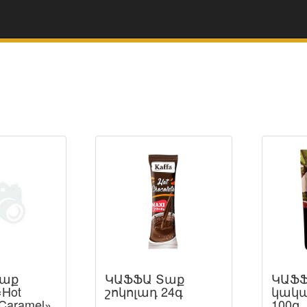
Տաք
ԿԱՖՖԱ Տաք
ԿԱՖՖ
«Hot
շոկոլադ 24գ
կակա
 Caramel»
100գ