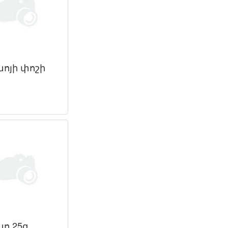
ոյի փոշի
ո 25գ