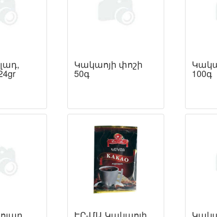
լադ,
Կակաոյի փոշի
Կակա
4gr
50գ
100գ
կոլադ
ԷՐ-ՄԱ Կակաոյի
Կակա