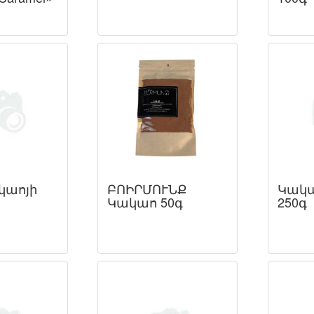
կաոյի
ԲՈԻՐՄՈՒՆՔ
Կակա
Կակաո 50գ
250գ