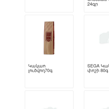
24գր
Կակաո
SEGA Կա
լուծվող70գ
փոշի 80գ