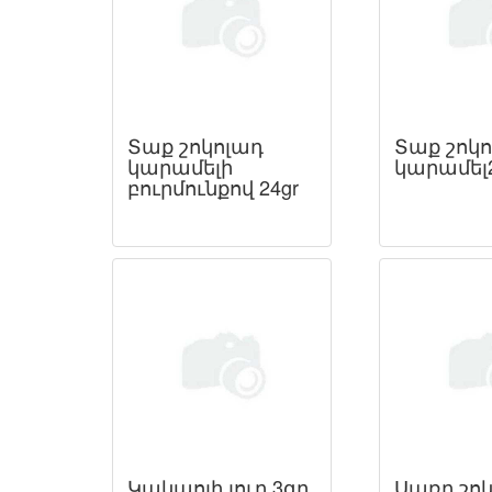
Տաք շոկոլադ
Տաք շոկո
կարամելի
կարամել2
բուրմունքով 24gr
Կակաոյի յուղ 3գր
Սառը շո