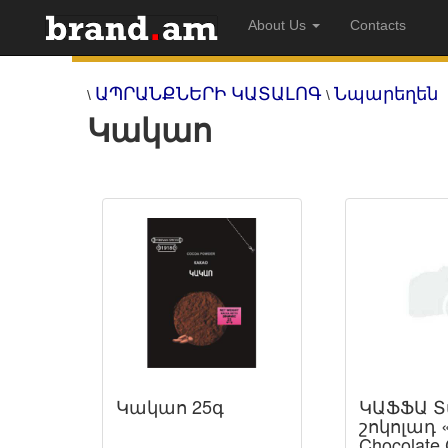
About Us
Contacts
ԱՊՐԱՆՔՆԵՐԻ ԿԱՏԱԼՈԳ
Նպարեղեն
\
\
Կակաո
Կակաո 25գ
ԿԱՖՖԱ 
շոկոլադ 
Chocolate