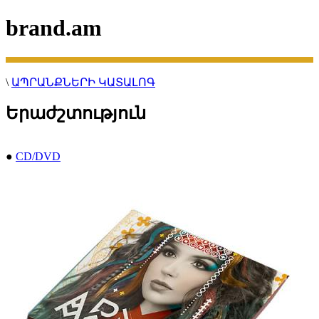
brand.am
\
ԱՊՐԱՆՔՆԵՐԻ ԿԱՏԱԼՈԳ
Երաժշտություն
●
CD/DVD