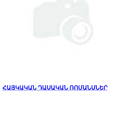
ՀԱՅԿԱԿԱՆ ԴԱՍԱԿԱՆ ՌՈՄԱՆՍՆԵՐ