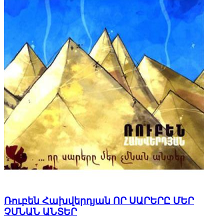
Ռուբեն Հախվերդյան ՈՐ ՍԱՐԵՐԸ ՄԵՐ
ՉՄՆԱՆ ԱՆՏԵՐ