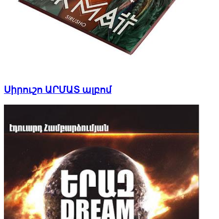
Սիրուշո ԱՐՄԱՏ ալբոմ