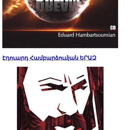
Էդուարդ Համբարձումյան ԵՐԱԶ