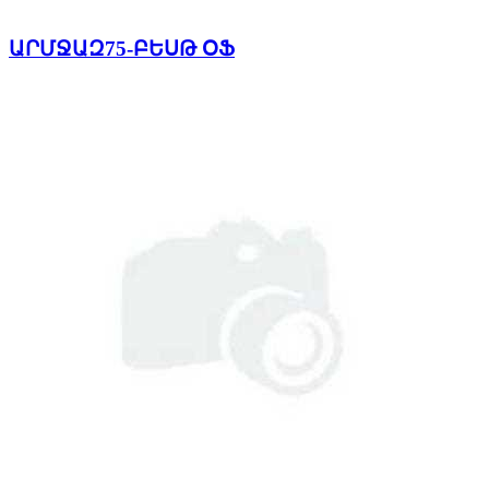
ԱՐՄՋԱԶ75-ԲԵՍԹ ՕՖ