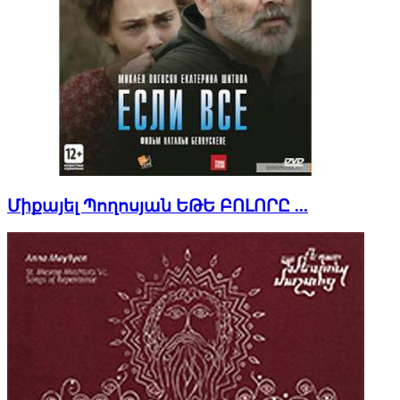
Միքայել Պողոսյան ԵԹԵ ԲՈԼՈՐԸ ...