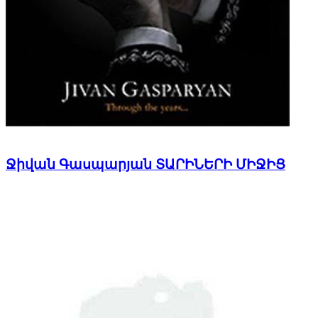
Ջիվան Գասպարյան ՏԱՐԻՆԵՐԻ ՄԻՋԻՑ