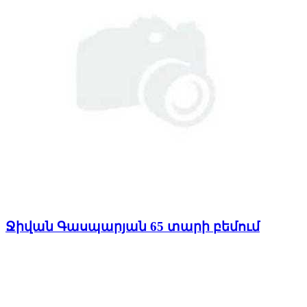
Ջիվան Գասպարյան 65 տարի բեմում