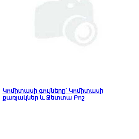
Կոմիտասի գույները՝ Կոմիտասի
քառյակներ և Ջետտա Բոշ