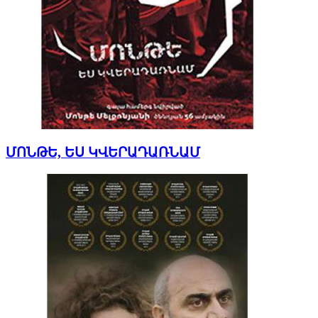
ՄՈՆԹԵ, ԵՍ ԿՎԵՐԱԴԱՌՆԱՄ