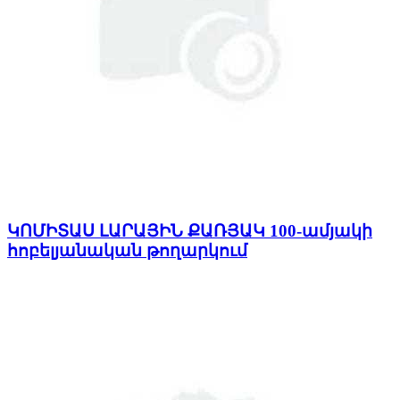
ԿՈՄԻՏԱՍ ԼԱՐԱՅԻՆ ՔԱՌՅԱԿ 100-ամյակի
հոբելյանական թողարկում