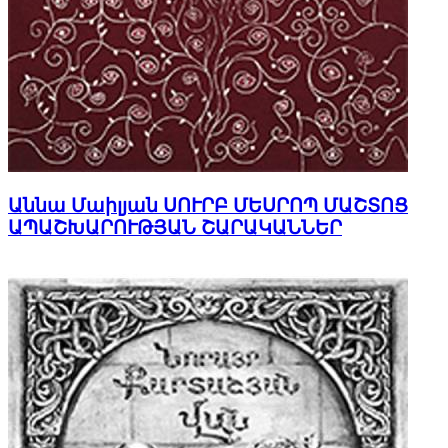
Աննա Մաիլյան ՍՈՒՐԲ ՄԵՍՐՈՊ ՄԱՇՏՈՑ
ԱՊԱՇԽԱՐՈՒԹՅԱՆ ՇԱՐԱԿԱՆՆԵՐ