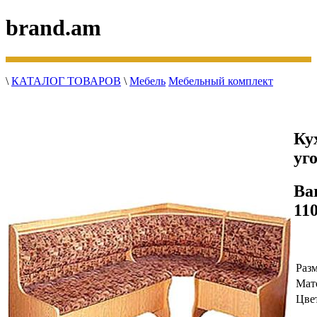
brand.am
\
КАТАЛОГ ТОВАРОВ
\
Мебель
Мебельный комплект
Ку
уг
Ba
11
Раз
Мат
Цве