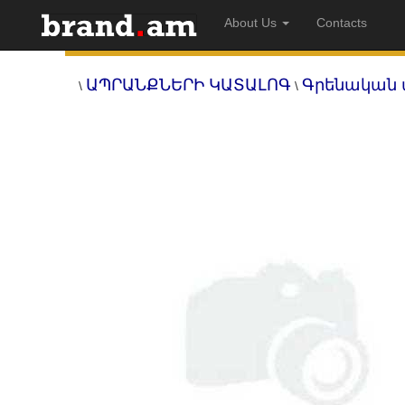
About Us
Contacts
ԱՊՐԱՆՔՆԵՐԻ ԿԱՏԱԼՈԳ
Գրենական 
\
\