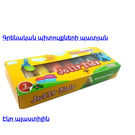
Գրենական պիտույքների պատյան
Էկո պլաստիլին