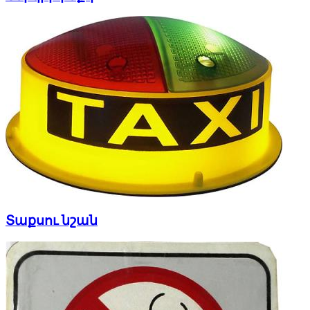
Տաքսու նշան