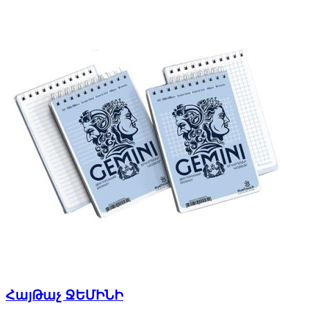
ՀայԹաչ ՋԵՄԻՆԻ