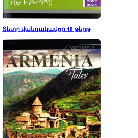
Տետր վանդակավոր 48 թերթ