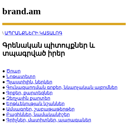
brand.am
\
ԱՊՐԱՆՔՆԵՐԻ ԿԱՏԱԼՈԳ
Գրենական պիտույքներ և
տպագրված իրեր
●
Ծրար
●
Նոթատետր
●
Պլաստիլին, ներկեր
●
Գունազարդման գրքեր, նկարչական ալբոմներ
●
Գրքեր, քարտեզներ
●
Զեղչային քարտեր
●
Երթևեկության նշաններ
●
Ամսագրեր, շաբաթաթերթեր
●
Բացիկներ, նամականիշեր
●
Գրիչներ, մատիտներ, պարագաներ