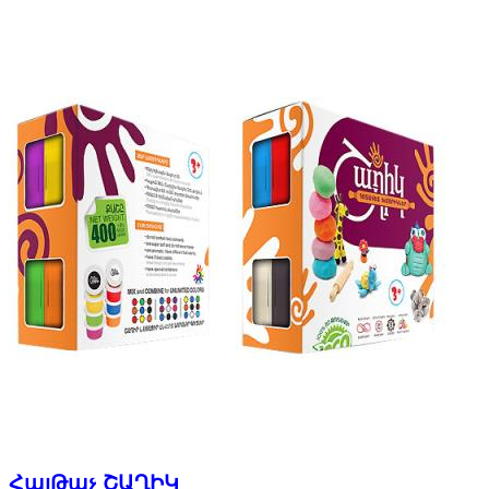
ՀայԹաչ ՇԱՂԻԿ