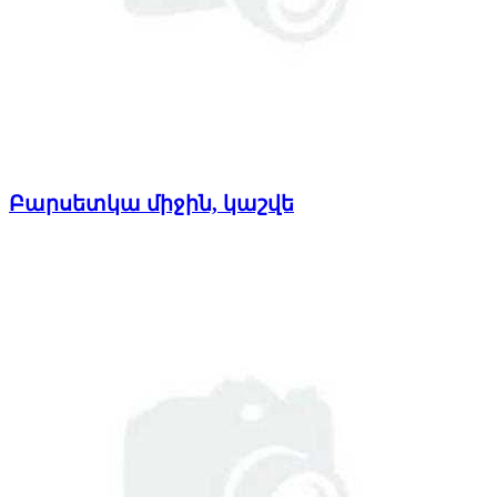
Բարսետկա միջին, կաշվե