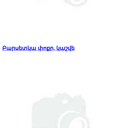
Բարսետկա փոքր, կաշվե