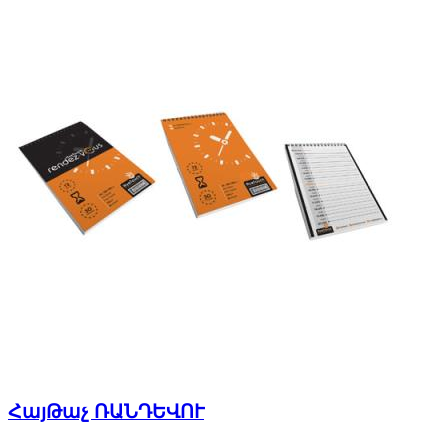
ՀայԹաչ ՌԱՆԴԵՎՈՒ