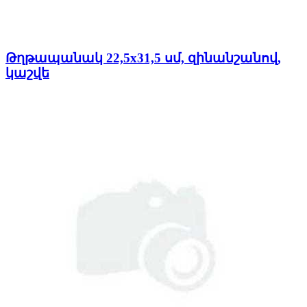
Թղթապանակ 22,5x31,5 սմ, զինանշանով,
կաշվե