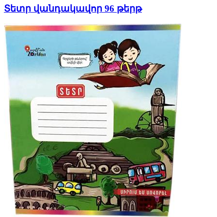
Տետր վանդակավոր 96 թերթ