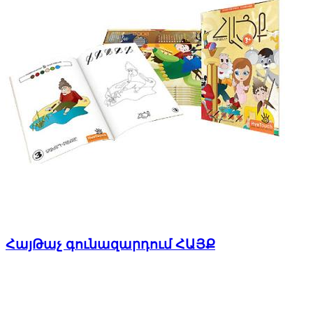
ՀայԹաչ գունազարդում ՀԱՅՔ