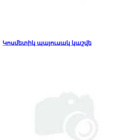
Կոսմետիկ պայուսակ կաշվե