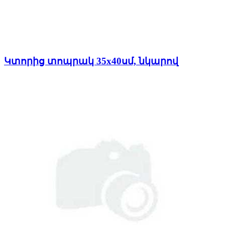
Կտորից տոպրակ 35x40սմ, նկարով