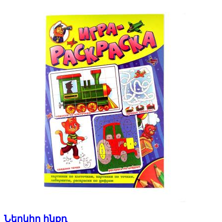
Ներկիր ինքդ