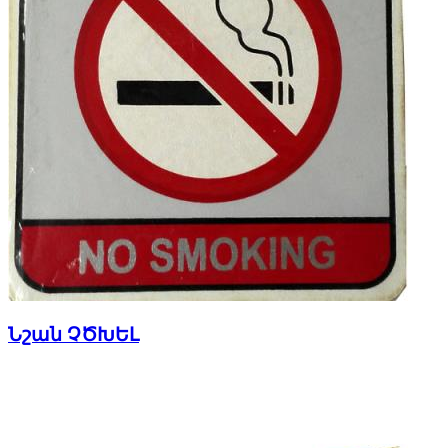
Նշան ՉԾԽԵԼ