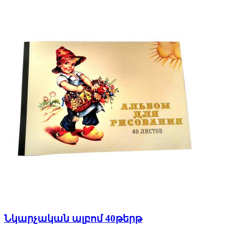
Նկարչական ալբոմ 40թերթ