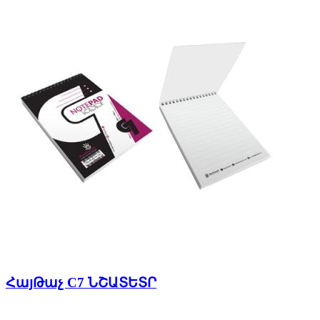
ՀայԹաչ C7 ՆՇԱՏԵՏՐ