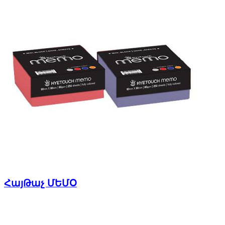
ՀայԹաչ ՄԵՄՕ