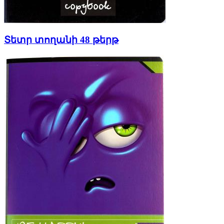
Տետր տողանի 48 թերթ