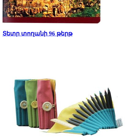
Տետր տողանի 96 թերթ