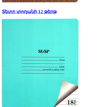
Տետր տողանի 12 թերթ