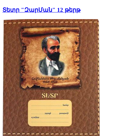
Տետր "ԶարՄան" 12 թերթ