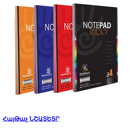
ՀայԹաչ ՆՇԱՏԵՏՐ