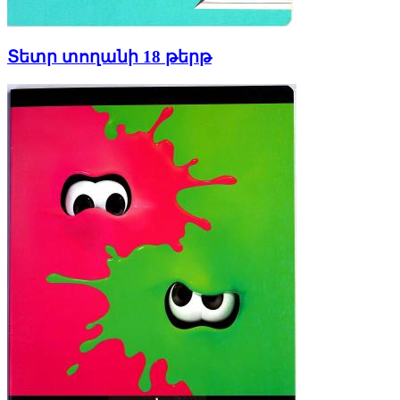
Տետր տողանի 18 թերթ