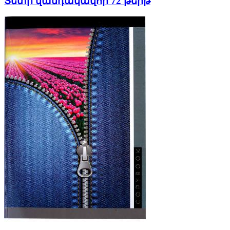
Տետր վանդակավոր 72 թերթ