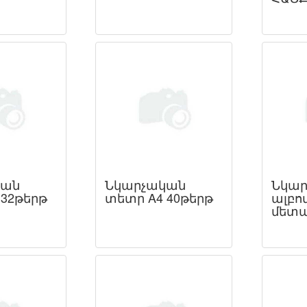
կան
Նկարչական
Նկար
 32թերթ
տետր A4 40թերթ
ալբոմ
մետա