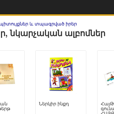
պիտույքներ և տպագրված իրեր
ր, նկարչական ալբոմներ
կան
Ներկիր ինքդ
ՀայԹ
թերթ
գուն
ՀԱՅ