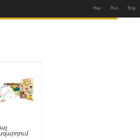
Hay
Rus
Eng
աչ
ազարդում
Ք