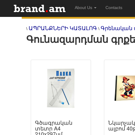
About Us
Contacts
ԱՊՐԱՆՔՆԵՐԻ ԿԱՏԱԼՈԳ
Գրենական 
\
\
Գունազարդման գրքե
Գծագրական
Նկարչա
տետր A4
ալբոմ 40
210x297սմ