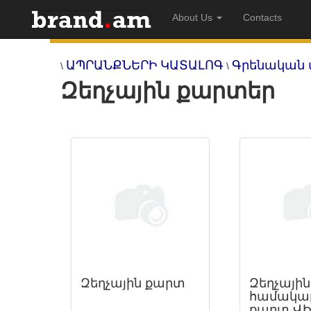
About Us
Contacts
ԱՊՐԱՆՔՆԵՐԻ ԿԱՏԱԼՈԳ
Գրենական 
\
\
Զեղչային քարտեր
Զեղչային քարտ
Զեղչային
համակա
քարտ ՎԻ