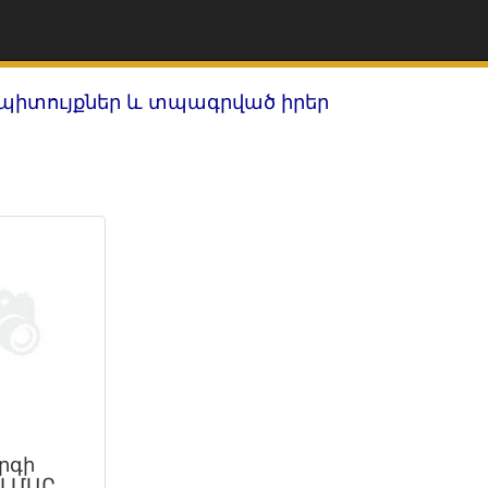
պիտույքներ և տպագրված իրեր
րգի
ԼՄԱՐ