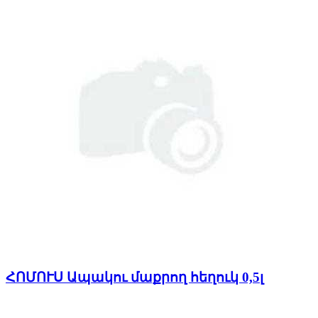
ՀՈՄՈՒՍ Ապակու մաքրող հեղուկ 0,5լ