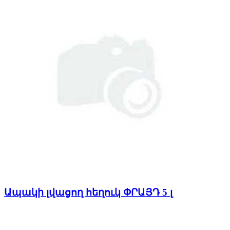
Ապակի լվացող հեղուկ ՓՐԱՅԴ 5 լ