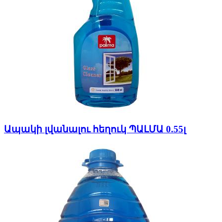
Ապակի լվանալու հեղուկ ՊԱԼՄԱ 0.55լ