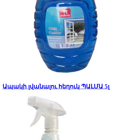
Ապակի լվանալու հեղուկ ՊԱԼՄԱ 5լ