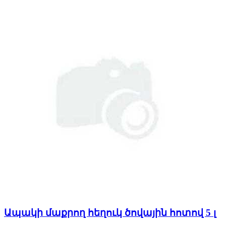
Ապակի մաքրող հեղուկ ծովային հոտով 5 լ