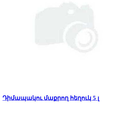
Դիմապակու մաքրող հեղուկ 5 լ