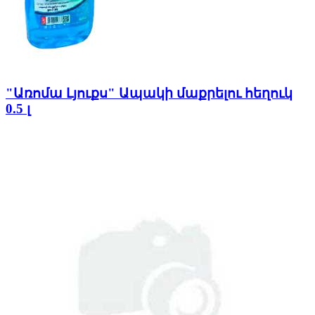
"Առոմա Լյուքս" Ապակի մաքրելու հեղուկ
0.5 լ