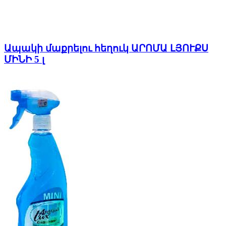
Ապակի մաքրելու հեղուկ ԱՐՈՄԱ ԼՅՈՒՔՍ
ՄԻՆԻ 5 լ