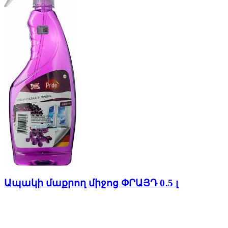
Ապակի մաքրող միջոց ՓՐԱՅԴ 0․5 լ