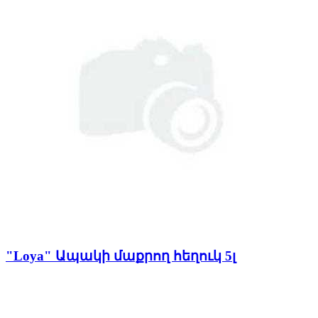
"Loya" Ապակի մաքրող հեղուկ 5լ