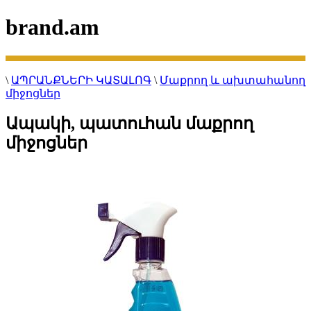
brand.am
\
ԱՊՐԱՆՔՆԵՐԻ ԿԱՏԱԼՈԳ
\
Մաքրող և ախտահանող
միջոցներ
Ապակի, պատուհան մաքրող
միջոցներ