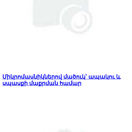
Միկրոմասնիկներով մածուկ՝ ապակու և
սպասքի մաքրման համար