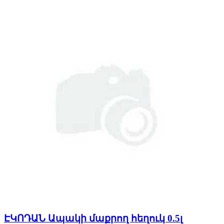
ԷԿՈԴԱՆ Ապակի մաքրող հեղուկ 0.5լ