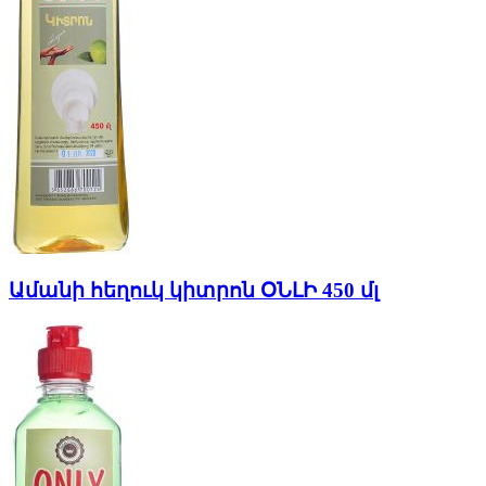
Ամանի հեղուկ կիտրոն ՕՆԼԻ 450 մլ