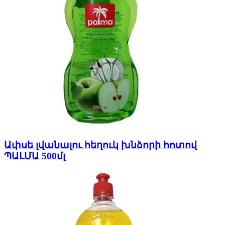
Ափսե լվանալու հեղուկ խնձորի հոտով
ՊԱԼՄԱ 500մլ