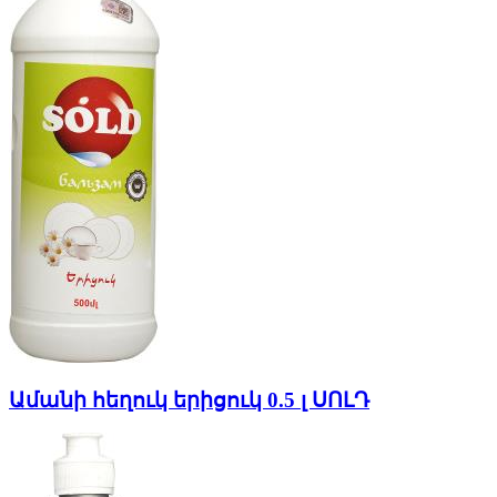
Ամանի հեղուկ երիցուկ 0.5 լ ՍՈԼԴ