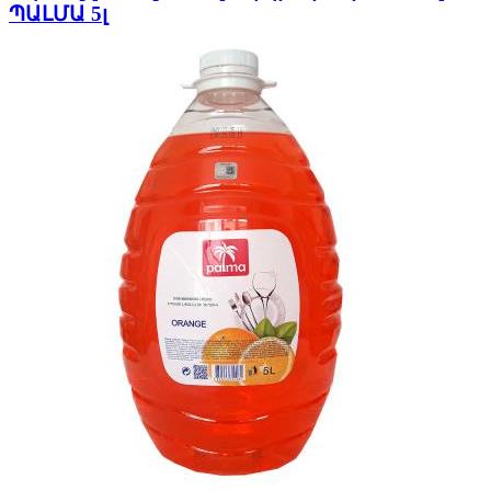
ՊԱԼՄԱ 5լ