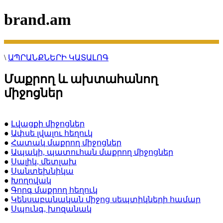
brand.am
\
ԱՊՐԱՆՔՆԵՐԻ ԿԱՏԱԼՈԳ
Մաքրող և ախտահանող
միջոցներ
●
Լվացքի միջոցներ
●
Ափսե լվալու հեղուկ
●
Հատակ մաքրող միջոցներ
●
Ապակի, պատուհան մաքրող միջոցներ
●
Սալիկ, մետլախ
●
Սանտեխնիկա
●
Խողովակ
●
Գորգ մաքրող հեղուկ
●
Կենսաբանական միջոց սեպտիկների համար
●
Սպունգ, խոզանակ