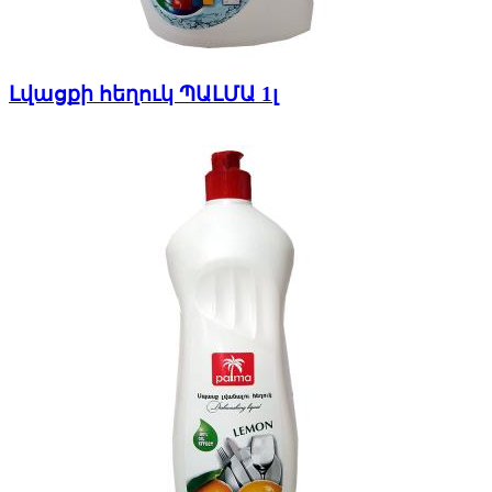
Լվացքի հեղուկ ՊԱԼՄԱ 1լ