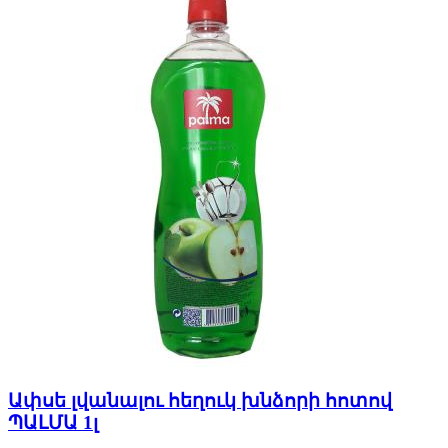
Ափսե լվանալու հեղուկ խնձորի հոտով
ՊԱԼՄԱ 1լ