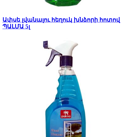
Ափսե լվանալու հեղուկ խնձորի հոտով
ՊԱԼՄԱ 5լ