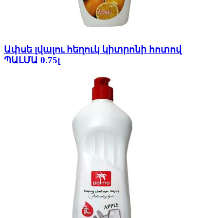
Ափսե լվալու հեղուկ կիտրոնի հոտով
ՊԱԼՄԱ 0.75լ