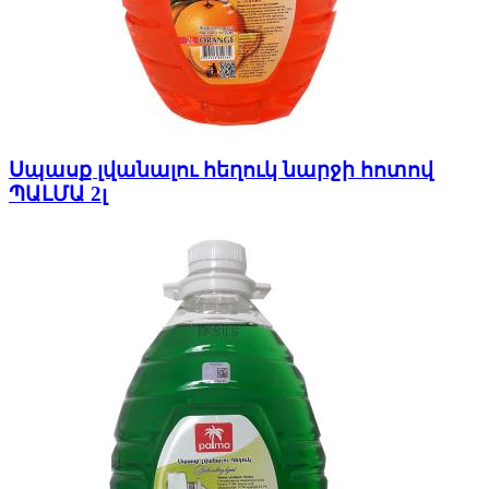
Սպասք լվանալու հեղուկ նարջի հոտով
ՊԱԼՄԱ 2լ