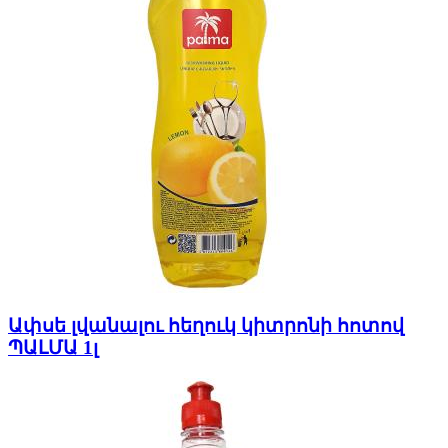
Ափսե լվանալու հեղուկ կիտրոնի հոտով
ՊԱԼՄԱ 1լ