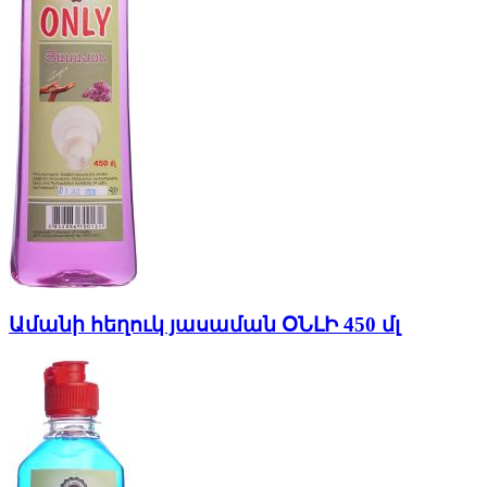
Ամանի հեղուկ յասաման ՕՆԼԻ 450 մլ