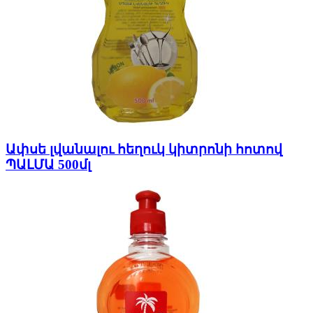
Ափսե լվանալու հեղուկ կիտրոնի հոտով
ՊԱԼՄԱ 500մլ