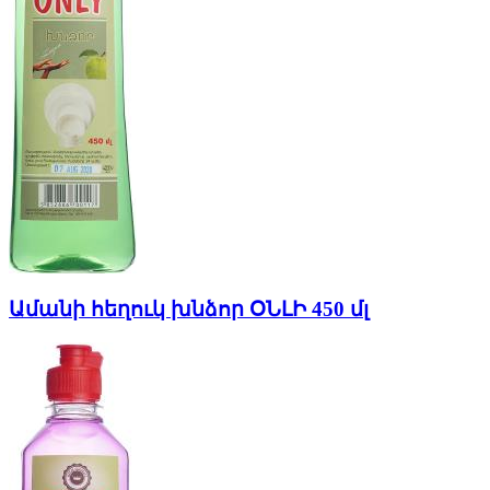
Ամանի հեղուկ խնձոր ՕՆԼԻ 450 մլ