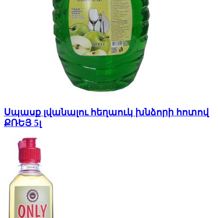
Սպասք լվանալու հեղաուկ խնձորի հոտով
ՔՌԵՅ 5լ