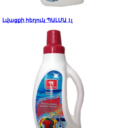
Լվացքի հեղուկ ՊԱԼՄԱ 1լ