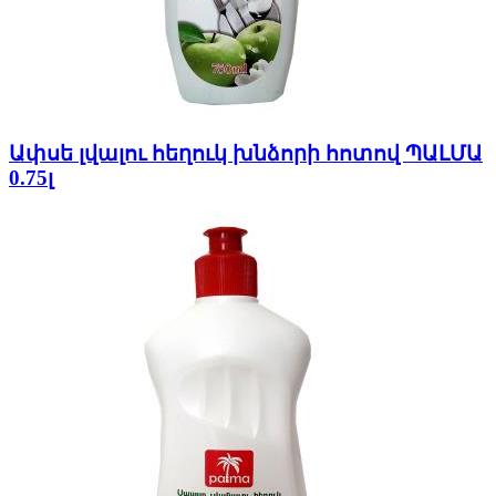
Ափսե լվալու հեղուկ խնձորի հոտով ՊԱԼՄԱ
0.75լ