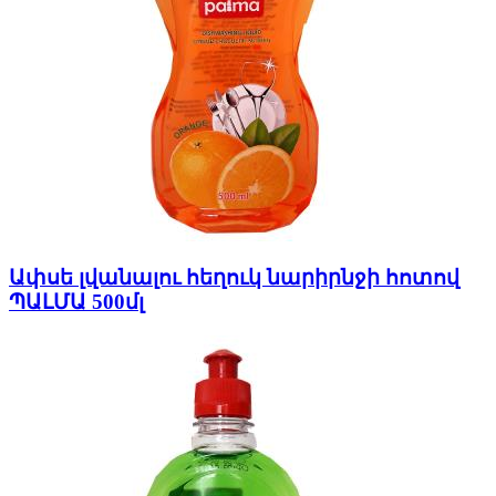
Ափսե լվանալու հեղուկ նարիրնջի հոտով
ՊԱԼՄԱ 500մլ