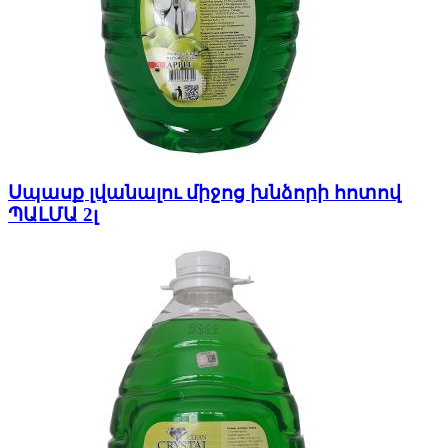
Սպասք լվանալու միջոց խնձորի հոտով
ՊԱԼՄԱ 2լ