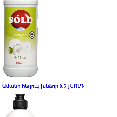
Ամանի հեղուկ խնձոր 0.5 լ ՍՈԼԴ