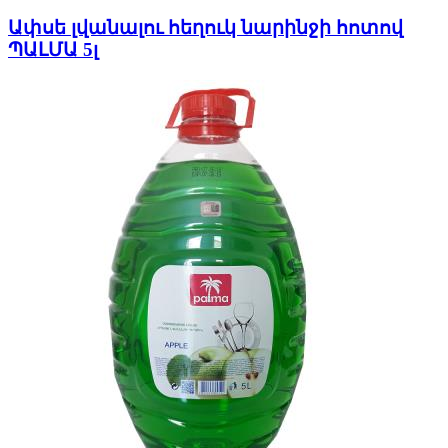
Ափսե լվանալու հեղուկ նարինջի հոտով
ՊԱԼՄԱ 5լ