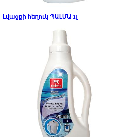
Լվացքի հեղուկ ՊԱԼՄԱ 1լ