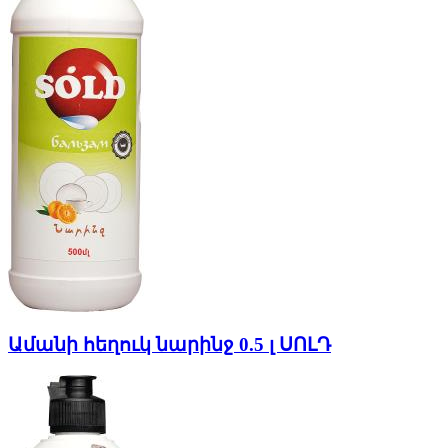
Ամանի հեղուկ նարինջ 0.5 լ ՍՈԼԴ