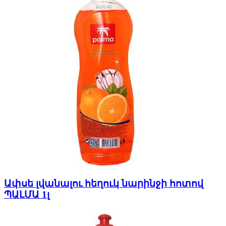
Ափսե լվանալու հեղուկ նարինջի հոտով
ՊԱԼՄԱ 1լ