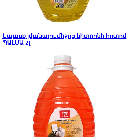
Սպասք լվանալու միջոց կիտրոնի հոտով
ՊԱԼՄԱ 2լ