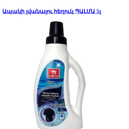
Ապակի լվանալու հեղուկ ՊԱԼՄԱ 5լ