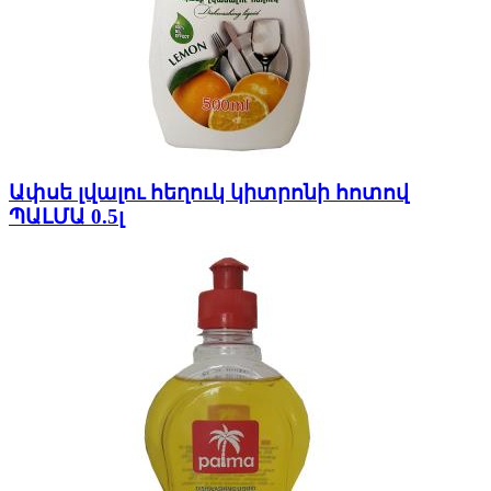
Ափսե լվալու հեղուկ կիտրոնի հոտով
ՊԱԼՄԱ 0.5լ