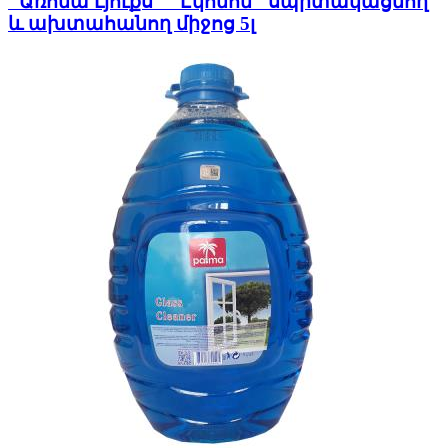
"Առոմա Լյուքս" "Էկոնոմ" սպիտակացնող
և ախտահանող միջոց 5լ