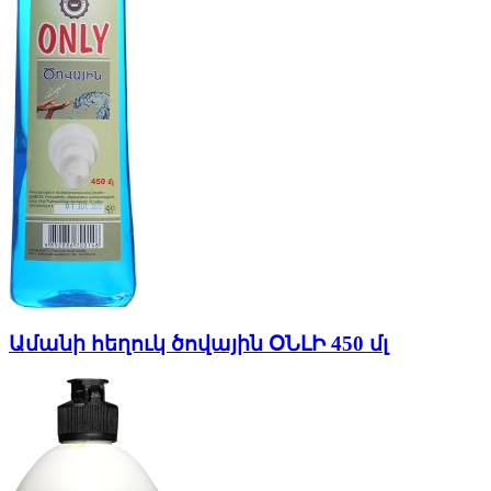
Ամանի հեղուկ ծովային ՕՆԼԻ 450 մլ