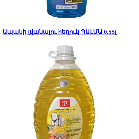
Ապակի լվանալու հեղուկ ՊԱԼՄԱ 0.55լ