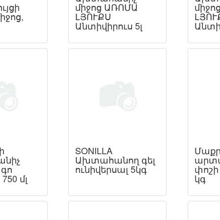
ւյցի
միջոց ԱՌՈՄԱ
միջո
իջոց,
ԼՅՈՒՔՍ
ԼՅՈՒ
Անտիվիրուս 5լ
Անտիվ
ի
SONILLA
Մաքր
նիչ
Ախտահանող գել
արտ
ագո
ունիվերսալ 5կգ
փոշի
750 մլ
կգ