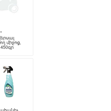
"
վերսալ
ող միջոց,
 450գր
ահանիչ