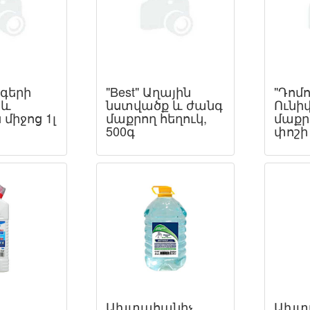
րգերի
"Best" Աղային
"Դոմո
 և
նստվածք և ժանգ
Ունի
միջոց 1լ
մաքրող հեղուկ,
մաքր
500գ
փոշի
Ախտահանիչ
Ախտ