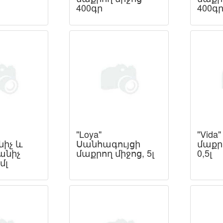
400գր
400գ
"Loya"
"Vida
իչ և
Սանհագույցի
մաքր
նիչ
մաքրող միջոց, 5լ
0,5լ
մլ