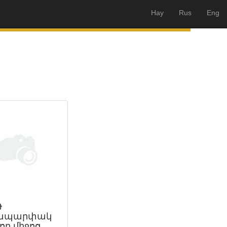
Hay
Rus
Eng
Թ
ապարփակ
ող միջոց