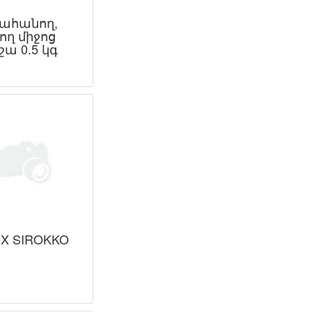
ահանող,
ող միջոց
ա 0.5 կգ
EX SIROKKO