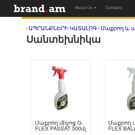
About Us
Contacts
ԱՊՐԱՆՔՆԵՐԻ ԿԱՏԱԼՈԳ
Մաքրող և 
\
\
Սանտեխնիկա
Մաքրող միջոց G-
Մաքրող մ
FLEX PASSAT 500մլ
FLEX BALA