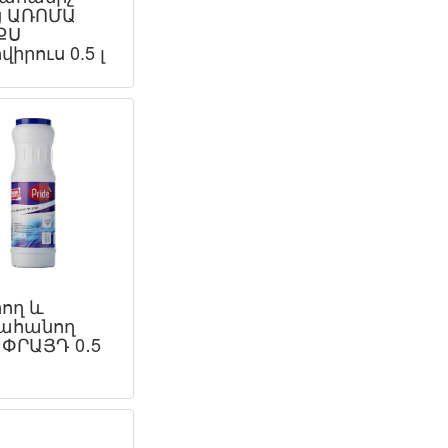
ց ԱՌՈՄԱ
ՔՍ
իրուս 0.5 լ
ող և
ահանող
 ՓՐԱՅԴ 0․5