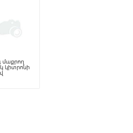
 մաքրող
ւկ կիտրոնի
վ