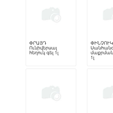
ՓՐԱՅԴ
ՓԻՆՉՈՒԿ
Ունիվերսալ
Սանհանգ
հեղուկ գել 1լ
մաքրման
1լ