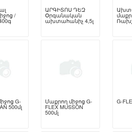
ալ
ԱՐԳԻՏՈՍ ԴԵԶ
Ախտ
իջոց /
Օրգանական
մաքր
400գ
ախտահանիչ 4,5լ
Ռախշ
իջոց G-
Մաքրող միջոց G-
G-FL
AN 500մլ
FLEX MUSSON
500մլ