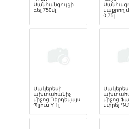
Սանհանգույցի
Սանհագո
գել 750մլ
մաքրող մ
0,75լ
Մակերեսի
Մակերես
ախտահանիչ
ախտահա
միջոց Դերդեվայս
միջոց Ֆ
Պլյուս Y 1լ
սփրեյ ԴՄ 