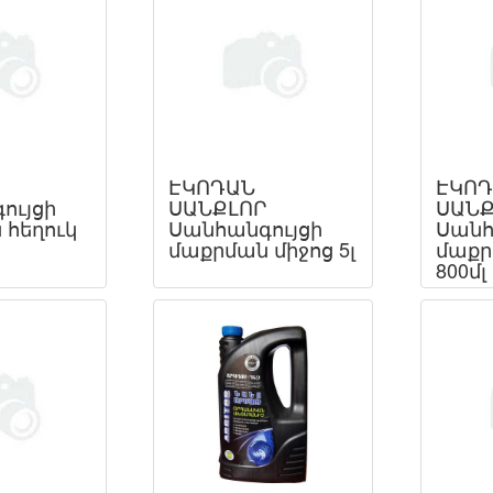
ԷԿՈԴԱՆ
ԷԿՈ
ույցի
ՍԱՆՔԼՈՐ
ՍԱՆՔ
 հեղուկ
Սանհանգույցի
Սանհ
մաքրման միջոց 5լ
մաքր
800մլ