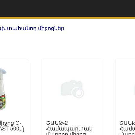
ախտահանող միջոցներ
իջոց G-
ՇԱՆԹ-2
ՇԱՆ
ST 500մլ
Համապարփակ
Համ
մաքրող միջոց
մաքր