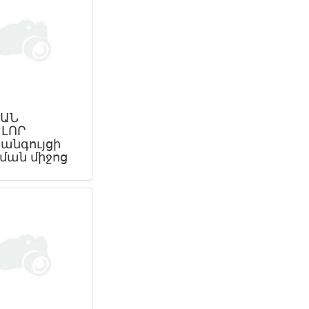
ԴԱՆ
ԼՈՐ
անգույցի
ման միջոց