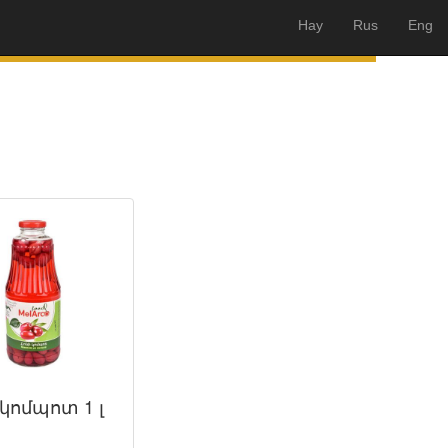
Hay
Rus
Eng
կոմպոտ 1 լ