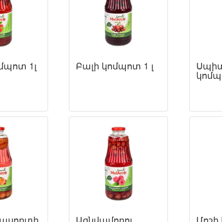
մպոտ 1լ
Բալի կոմպոտ 1 լ
Սպիտ
կոմպ
 ասորտի
Ազնվամորու
Մոշի