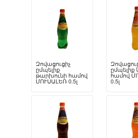
Զովացուցիչ
Զովացու
ըմպելիք
ըմպելիք 
թարխունի համով
համով Մ
ՄՈՒՍԱԼԵՌ 0.5լ
0.5լ