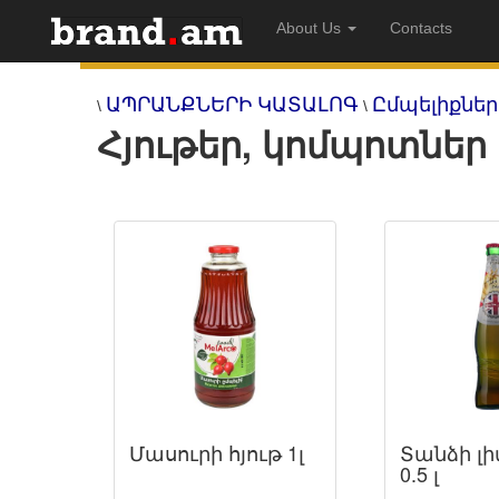
About Us
Contacts
ԱՊՐԱՆՔՆԵՐԻ ԿԱՏԱԼՈԳ
Ըմպելիքներ
\
\
Հյութեր, կոմպոտներ
Մասուրի հյութ 1լ
Տանձի լ
0.5 լ