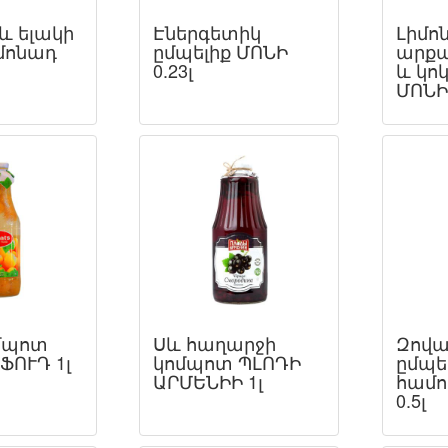
և ելակի
Էներգետիկ
Լիմո
իմոնադ
ըմպելիք ՄՈՆԻ
արքա
0.23լ
և կո
ՄՈՆԻ 
ոմպոտ
Սև հաղարջի
Զովա
ՖՈՒԴ 1լ
կոմպոտ ՊԼՈԴԻ
ըմպե
ԱՐՄԵՆԻԻ 1լ
համո
0.5լ