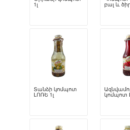
1լ
բալ և ծի
Տանձի կոմպոտ
Ազնվամո
ԼՈՌԵ 1լ
կոմպոտ Լ