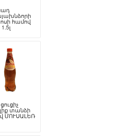
նադ
յախնձորի
կոսի համով
1.5լ
ցուցիչ
լիք տանձի
վ ՄՈՒՍԱԼԵՌ