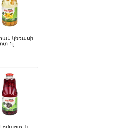
ակ կեռասի
ոտ 1լ
 կոմպոտ 1լ