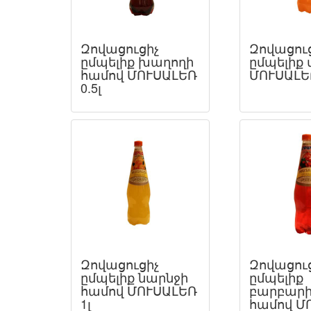
Զովացուցիչ
Զովացու
ըմպելիք խաղողի
ըմպելիք 
համով ՄՈՒՍԱԼԵՌ
ՄՈՒՍԱԼԵՌ
0.5լ
Զովացուցիչ
Զովացու
ըմպելիք նարնջի
ըմպելիք
համով ՄՈՒՍԱԼԵՌ
բարբարի
1լ
համով Մ