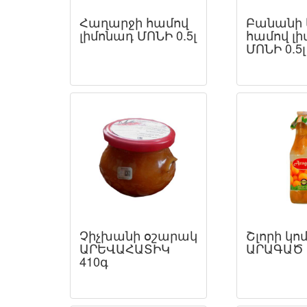
Հաղարջի համով
Բանանի 
լիմոնադ ՄՈՆԻ 0.5լ
համով լ
ՄՈՆԻ 0.5լ
Չիչխանի օշարակ
Շլորի կ
ԱՐԵՎԱՀԱՏԻԿ
ԱՐԱԳԱԾ 
410գ