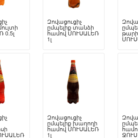
ցիչ
Զովացուցիչ
Զովա
մուլտի
ըմպելիք տանձի
ըմպե
 0.5լ
համով ՄՈՒՍԱԼԵՌ
թարխ
1լ
ՄՈՒՍ
ցիչ
Զովացուցիչ
Զովա
ըմպելիք խաղողի
ըմպե
սի
համով ՄՈՒՍԱԼԵՌ
համո
ՈՒՍԱԼԵՌ
1լ
ՋՈՒՍ 