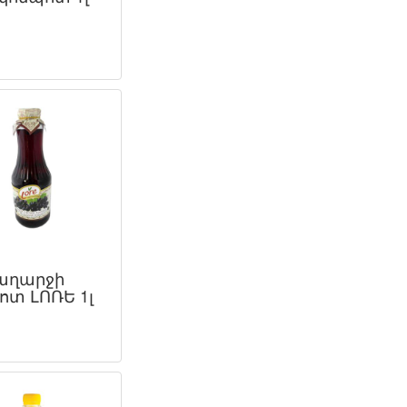
աղարջի
ոտ ԼՈՌԵ 1լ