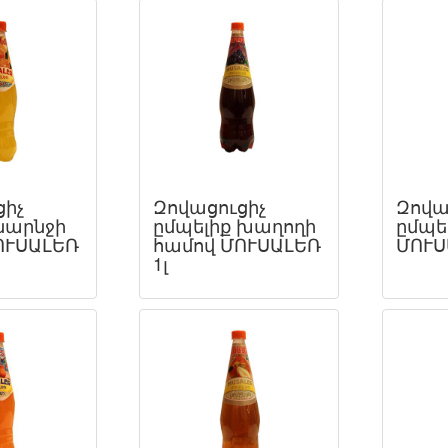
ցիչ
Զովացուցիչ
Զովա
նարնջի
ըմպելիք խաղողի
ըմպել
ՈՒՍԱԼԵՌ
համով ՄՈՒՍԱԼԵՌ
ՄՈՒՍ
1լ