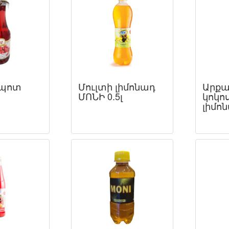
մպոտ
Մուլտի լիմոնադ
Արքա
ՄՈՆԻ 0.5լ
կոկո
լիմոն