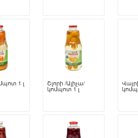
մպոտ 1 լ
Շլորի /Ալիչա/
Վայր
կոմպոտ 1 լ
կոմպ