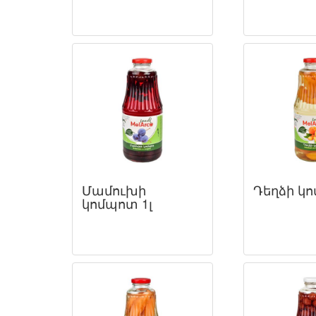
Մամուխի
Դեղձի կո
կոմպոտ 1լ