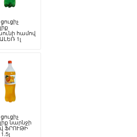
ցուցիչ
լիք
ունի համով
ԱԼԵՌ 1լ
ցուցիչ
լիք նարնջի
վ ՖՐՈՒԹԻ
1.5լ