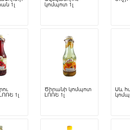
րան 1լ
կոմպոտ 1լ
րու
Ծիրանի կոմպոտ
Սև հ
ՈՌԵ 1լ
ԼՈՌԵ 1լ
կոմպ