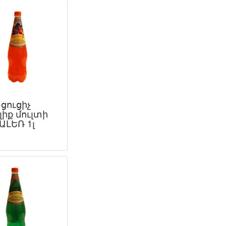
ցուցիչ
իք մուլտի
ԱԼԵՌ 1լ