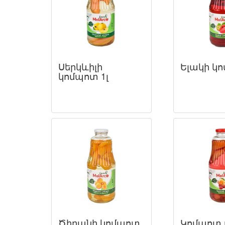
Սերկևիլի
Ելակի կո
կոմպոտ 1լ
Ծիրանի կոմպոտ
Կոմպոտ