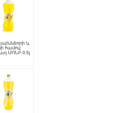
յախնձորի և
սի համով
ադ ՄՈՆԻ 0.5լ