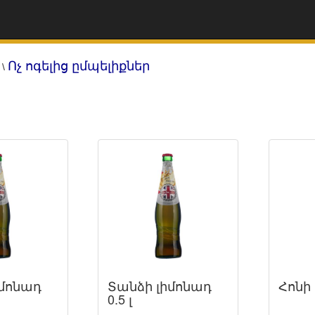
Ոչ ոգելից ըմպելիքներ
\
իմոնադ
Տանձի լիմոնադ
Հոնի 
0.5 լ