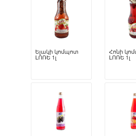
Ելակի կոմպոտ
Հոնի կո
ԼՈՌԵ 1լ
ԼՈՌԵ 1լ