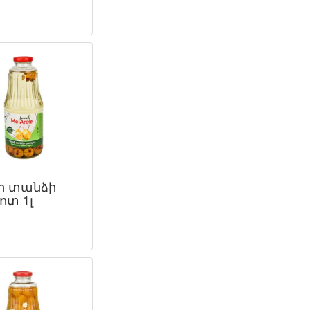
ի տանձի
ոտ 1լ